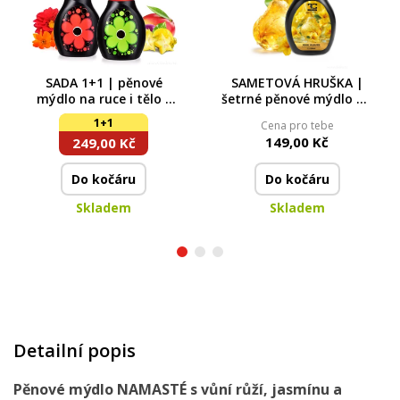
SADA 1+1 | pěnové
SAMETOVÁ HRUŠKA |
mýdlo na ruce i tělo s
šetrné pěnové mýdlo na
veselým napěňovačem
ruce & tělo | 300 ml
1+1
Cena pro tebe
DAISY FLOWER | 2×300
149,00 Kč
249,00 Kč
ml
Do kočáru
Do kočáru
Skladem
Skladem
Detailní popis
Pěnové mýdlo NAMASTÉ s vůní růží, jasmínu a