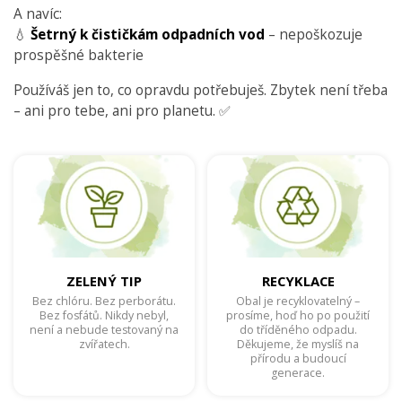
A navíc:
💧
Šetrný k čističkám odpadních vod
– nepoškozuje
prospěšné bakterie
Používáš jen to, co opravdu potřebuješ. Zbytek není třeba
– ani pro tebe, ani pro planetu. ✅
ZELENÝ TIP
RECYKLACE
Bez chlóru. Bez perborátu.
Obal je recyklovatelný –
Bez fosfátů. Nikdy nebyl,
prosíme, hoď ho po použití
není a nebude testovaný na
do tříděného odpadu.
zvířatech.
Děkujeme, že myslíš na
přírodu a budoucí
generace.