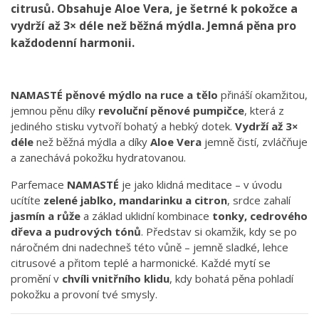
citrusů. Obsahuje Aloe Vera, je šetrné k pokožce a
vydrží až 3× déle než běžná mýdla. Jemná pěna pro
každodenní harmonii.
NAMASTÉ pěnové mýdlo na ruce a tělo
přináší okamžitou,
jemnou pěnu díky
revoluční pěnové pumpičce
, která z
jediného stisku vytvoří bohatý a hebký dotek.
Vydrží až 3×
déle
než běžná mýdla a díky
Aloe Vera
jemně čistí, zvláčňuje
a zanechává pokožku hydratovanou.
Parfemace
NAMASTÉ
je jako klidná meditace – v úvodu
ucítíte
zelené jablko, mandarinku a citron
, srdce zahalí
jasmín a růže
a základ uklidní kombinace
tonky, cedrového
dřeva a pudrových tónů
. Představ si okamžik, kdy se po
náročném dni nadechneš této vůně – jemně sladké, lehce
citrusové a přitom teplé a harmonické. Každé mytí se
promění v
chvíli vnitřního klidu
, kdy bohatá pěna pohladí
pokožku a provoní tvé smysly.