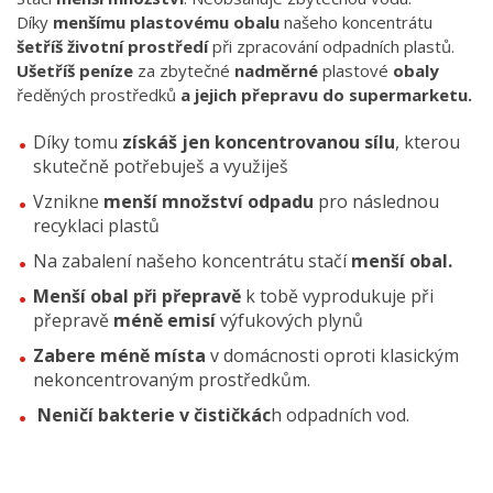
Díky
menšímu plastovému obalu
našeho koncentrátu
šetříš životní prostředí
při zpracování odpadních plastů.
Ušetříš peníze
za zbytečné
nadměrné
plastové
obaly
ředěných prostředků
a jejich přepravu do supermarketu.
Díky tomu
získáš jen koncentrovanou sílu
, kterou
skutečně potřebuješ a využiješ
Vznikne
menší množství odpadu
pro následnou
recyklaci plastů
Na zabalení našeho koncentrátu stačí
menší obal.
Menší obal při přepravě
k tobě vyprodukuje při
přepravě
méně emisí
výfukových plynů
Zabere méně místa
v domácnosti oproti klasickým
nekoncentrovaným prostředkům.
Neničí bakterie v čističkác
h odpadních vod.