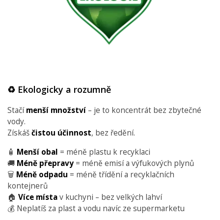
♻️ Ekologicky a rozumně
Stačí
menší
množství
– je to koncentrát bez zbytečné
vody.
Získáš
čistou účinnost
, bez ředění.
🧴
Menší obal
= méně plastu k recyklaci
🚚
Méně přepravy
= méně emisí a výfukových plynů
🗑️
Méně odpadu
= méně třídění a recyklačních
kontejnerů
🏠
Více místa
v kuchyni – bez velkých lahví
💰 Neplatíš za plast a vodu navíc ze supermarketu