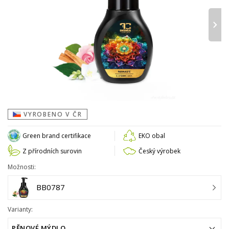
›
VYROBENO V ČR
Green brand certifikace
EKO obal
Z přírodních surovin
Český výrobek
Možnosti:
BB0787
Varianty:
PĚNOVÉ MÝDLO