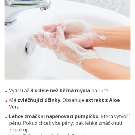
Vydrží až
3 x déle než běžná mýdla
na ruce.
Má
zvláčňující účinky
. Obsahuje
extrakt z Aloe
Vera.
Lehce zmáčkni napěnovací pumpičku
, která vytvoří
pěnu. Pokud chceš více pěny, pak lehké zmáčknutí
zopakuj.