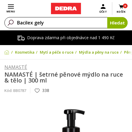
0
Otevřít menu
MENU
ÚČET
KOŠÍK
Hledat
Doprava zdarma při objednávce nad 1 490 Kč
Kosmetika
Mytí a péče o ruce
Mýdla a pěny na ruce
Pěny
NAMASTÉ
NAMASTÉ | šetrné pěnové mýdlo na ruce
& tělo | 300 ml
338
Kód:
BB0787