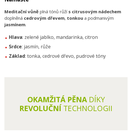
Meditační vůně
plná tónů růží
s citrusovým nádechem
doplněná
cedrovým dřevem
,
tonkou
a podmanivým
jasmínem
.
Hlava
: zelené jablko, mandarinka, citron
Srdce
: jasmín, růže
Základ
: tonka, cedrové dřevo, pudrové tóny
OKAMŽITÁ PĚNA
DÍKY
REVOLUČNÍ
TECHNOLOGII