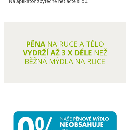
Na aplikátor zbytečně netlačte silou.
PĚNA
NA RUCE A TĚLO
VYDRŽÍ AŽ 3 X DÉLE
NEŽ
BĚŽNÁ MÝDLA NA RUCE