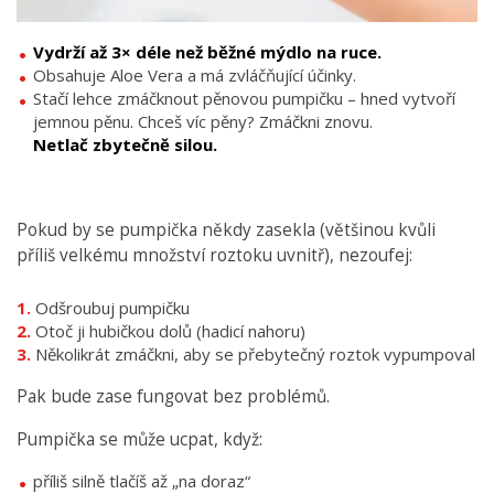
Vydrží až 3× déle než běžné mýdlo na ruce.
Obsahuje Aloe Vera a má zvláčňující účinky.
Stačí lehce zmáčknout pěnovou pumpičku – hned vytvoří
jemnou pěnu. Chceš víc pěny? Zmáčkni znovu.
Netlač zbytečně silou.
Pokud by se pumpička někdy zasekla (většinou kvůli
příliš velkému množství roztoku uvnitř), nezoufej:
Odšroubuj pumpičku
Otoč ji hubičkou dolů (hadicí nahoru)
Několikrát zmáčkni, aby se přebytečný roztok vypumpoval
Pak bude zase fungovat bez problémů.
Pumpička se může ucpat, když:
příliš silně tlačíš až „na doraz“