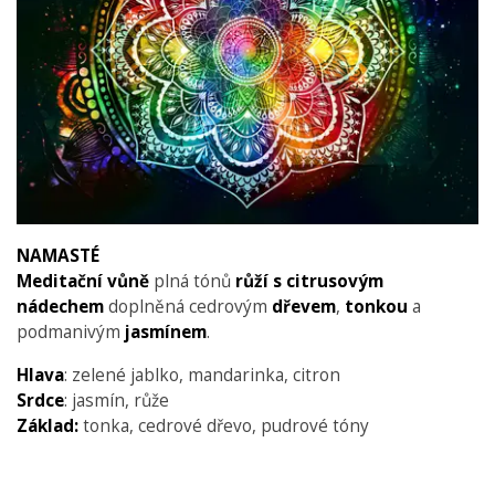
NAMASTÉ
Meditační vůně
plná tónů
růží s citrusovým
nádechem
doplněná cedrovým
dřevem
,
tonkou
a
podmanivým
jasmínem
.
Hlava
: zelené jablko, mandarinka, citron
Srdce
: jasmín, růže
Základ:
tonka, cedrové dřevo, pudrové tóny