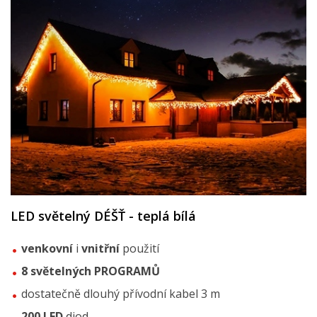
LED světelný DÉŠŤ - teplá bílá
venkovní
i
vnitřní
použití
8 světelných PROGRAMŮ
dostatečně dlouhý přívodní kabel 3 m
200 LED
diod