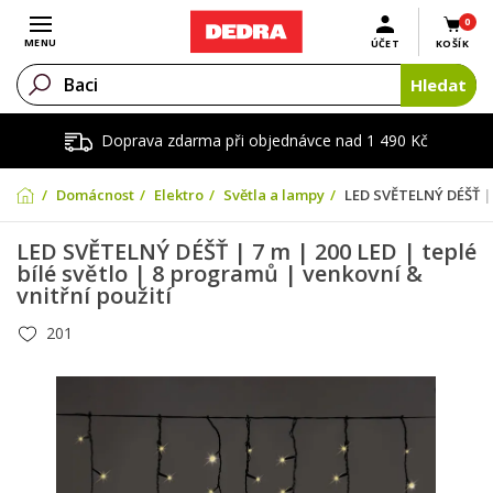
0
Otevřít menu
MENU
ÚČET
KOŠÍK
Hledat
Doprava zdarma při objednávce nad 1 490 Kč
Domácnost
Elektro
Světla a lampy
LED SVĚTELNÝ DÉŠŤ | 7
LED SVĚTELNÝ DÉŠŤ | 7 m | 200 LED | teplé
bílé světlo | 8 programů | venkovní &
vnitřní použití
201