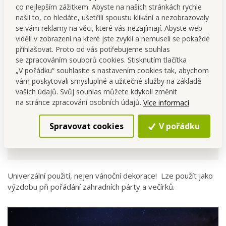
co nejlepším zážitkem. Abyste na našich stránkách rychle
Ano, díky krytí IP44 je vhodný pro venkovní použití.
našli to, co hledáte, ušetřili spoustu klikání a nezobrazovaly
Jak funguje funkce memory?
se vám reklamy na věci, které vás nezajímají. Abyste web
Zapamatuje si poslední nastavený režim svícení, takže při
viděli v zobrazení na které jste zvyklí a nemuseli se pokaždé
přihlašovat. Proto od vás potřebujeme souhlas
dalším zapnutí nemusíte znovu vybírat.
se zpracováním souborů cookies. Stisknutím tlačítka
Jak silně LED svítí?
„V pořádku“ souhlasíte s nastavením cookies tak, abychom
Diody svítí jasně a přitom úsporně, s příjemným teplým
vám poskytovali smysluplné a užitečné služby na základě
bílým odstínem.
vašich údajů. Svůj souhlas můžete kdykoli změnit
na stránce zpracování osobních údajů.
Více informací
“Vhodný
pro VENKOVNÍ
i
VNITŘNÍ
Spravovat cookies
V pořádku
použití....”
Univerzální použití, nejen vánoční dekorace! Lze použít jako
výzdobu při pořádání zahradních párty a večírků.