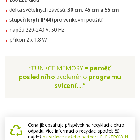
délka světelných závěsů:
30 cm, 45 cm a 55 cm
stupeň
krytí IP44
(pro venkovní použití)
napětí 220-240 V, 50 Hz
příkon 2 x 1,8 W
“FUNKCE MEMORY =
paměť
posledního
zvoleného
programu
svícení
....”
Cena již obsahuje příspěvek na recyklaci elektro
odpadu. Více informací o recyklaci spotřebičů
najdeš
na stránce našeho partnera ELEKTROWIN.