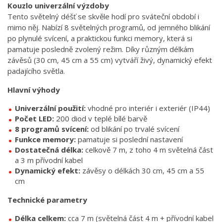
Kouzlo univerzální výzdoby
Tento světelný déšť se skvěle hodí pro sváteční období i
mimo něj. Nabízí 8 světelných programů, od jemného blikání
po plynulé svícení, a praktickou funkci memory, která si
pamatuje posledně zvolený režim. Díky různým délkám
závěsů (30 cm, 45 cm a 55 cm) vytváří živý, dynamický efekt
padajícího světla.
Hlavní výhody
Univerzální použití:
vhodné pro interiér i exteriér (IP44)
Počet LED:
200 diod v teplé bílé barvě
8 programů svícení:
od blikání po trvalé svícení
Funkce memory:
pamatuje si poslední nastavení
Dostatečná délka:
celkově 7 m, z toho 4 m světelná část
a 3 m přívodní kabel
Dynamický efekt:
závěsy o délkách 30 cm, 45 cm a 55
cm
Technické parametry
Délka celkem:
cca 7 m (světelná část 4 m + přívodní kabel