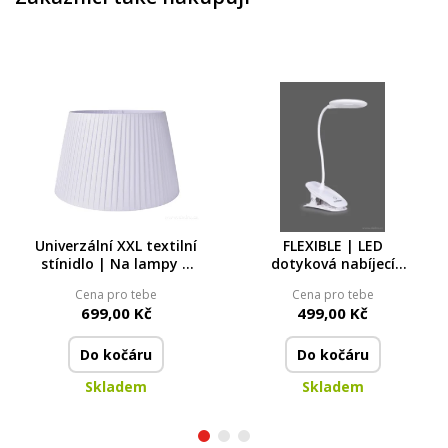
Univerzální XXL textilní
FLEXIBLE | LED
stínidlo | Na lampy a
dotyková nabíjecí
lustry, průměr 40 cm
lampa s klipem, 3 druhy
Cena pro tebe
Cena pro tebe
světla
699,00 Kč
499,00 Kč
Do kočáru
Do kočáru
Skladem
Skladem