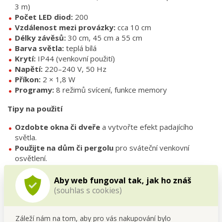
3 m)
Počet LED diod:
200
Vzdálenost mezi provázky:
cca 10 cm
Délky závěsů:
30 cm, 45 cm a 55 cm
Barva světla:
teplá bílá
Krytí:
IP44 (venkovní použití)
Napětí:
220–240 V, 50 Hz
Příkon:
2 × 1,8 W
Programy:
8 režimů svícení, funkce memory
Tipy na použití
Ozdobte okna či dveře
a vytvořte efekt padajícího
světla.
Použijte na dům či pergolu
pro sváteční venkovní
osvětlení.
Vyzdobte zahradní stan nebo altán
při letní párty.
Zkombinujte s jinými LED řetězy
pro ještě bohatší
Aby web fungoval tak, jak ho znáš
efekt.
(souhlas s cookies)
FAQ – časté dotazy
Záleží nám na tom, aby pro vás nakupování bylo
Mohu světelný déšť používat venku?