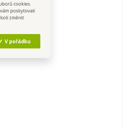
uborů cookies.
 vám poskytovali
koli změnit
V pořádku