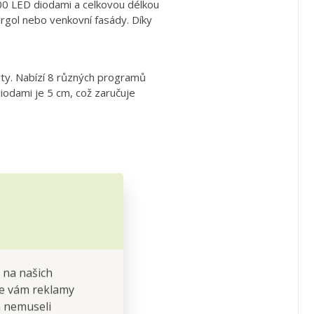
00 LED diodami a celkovou délkou
ergol nebo venkovní fasády. Díky
árty. Nabízí 8 různých programů
iodami je 5 cm, což zaručuje
 na našich
 se vám reklamy
 a nemuseli