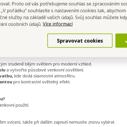
šovat. Proto od vás potřebujeme souhlas se zpracováním so
a „V pořádku“ souhlasíte s nastavením cookies tak, abychom
čné služby na základě vašich údajů. Svůj souhlas můžete kdy
Více informací
vání osobních údajů.
Spravovat cookies
nkce memory
ým studeně bílým světlem pro moderní vzhled.
olu
a vytvořte působivé venkovní osvětlení.
svatbu,
kde dodá slavnostní atmosféru.
iantou
pro kontrastní světelný efekt.
ku?
enkovní použití.
m svícení, takže při dalším zapnutí nemusíte znovu vybírat.