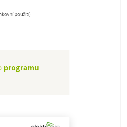
nkovní použití)
o
programu