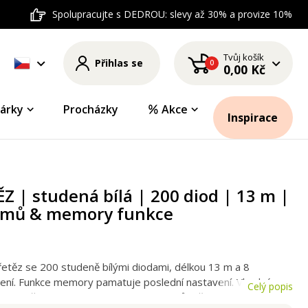
Spolupracujte s DEDROU: slevy až 30% a provize 10%
Tvůj košík
Přihlas se
0
0,00 Kč
árky
Procházky
Akce
Inspirace
Z | studená bílá | 200 diod | 13 m |
amů & memory funkce
řetěz se 200 studeně bílými diodami, délkou 13 m a 8
ení. Funkce memory pamatuje poslední nastavení. Vhodný pro
Celý popis
vní použití (IP44). Ideální na stromek, dům či zahradní párty.