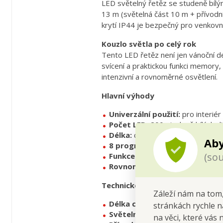
LED světelný řetěz se studeně bíl
13 m (světelná část 10 m + přívodní
krytí IP44 je bezpečný pro venkovní i
Kouzlo světla po celý rok
Tento LED řetěz není jen vánoční de
svícení a praktickou funkci memory,
intenzivní a rovnoměrné osvětlení.
Hlavní výhody
Univerzální použití:
pro interiér 
Počet LED:
200 studeně bílých d
Délka:
celkem 13 m (10 m světeln
Aby
8 programů svícení:
včetně bliká
(sou
Funkce memory:
pamatuje posl
Rovnoměrné světlo:
vzdálenost
Technické parametry
Záleží nám na tom,
Délka celkem:
cca 13 m
stránkách rychle n
Světelná část:
cca 10 m
na věci, které vás 