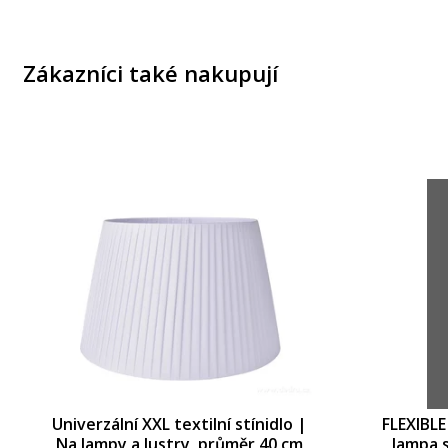
Zákazníci také nakupují
Univerzální XXL textilní stínidlo |
FLEXIBLE
Na lampy a lustry, průměr 40 cm
lampa s