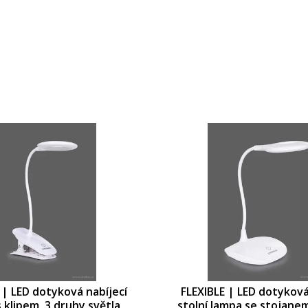
 | LED dotyková nabíjecí
FLEXIBLE | LED dotyková
 klipem, 3 druhy světla
stolní lampa se stojanem