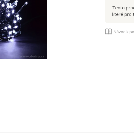
Tento prod
které pro 
Návod k po