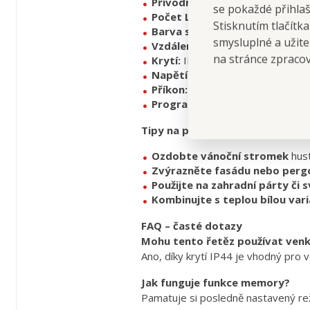
Přívodní kabel:
cca 3 m
se pokaždé přihla
Počet LED diod:
200
Stisknutím tlačítk
Barva světla:
studená bílá
smysluplné a užite
Vzdálenost mezi LED:
cca 5 cm
na stránce zpraco
Krytí:
IP44 (venkovní použití)
Napětí:
220–240 V, 50 Hz
Příkon:
2 × 1,8 W
Programy:
8 režimů svícení, fu
Tipy na použití
Ozdobte vánoční stromek
hust
Zvýrazněte fasádu nebo perg
Použijte na zahradní párty či 
Kombinujte s teplou bílou var
FAQ – časté dotazy
Mohu tento řetěz používat ven
Ano, díky krytí IP44 je vhodný pro v
Jak funguje funkce memory?
Pamatuje si posledně nastavený reži