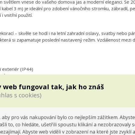
ým světlem vnese do vašeho domova jas a moderní eleganci. Se 2
 kabel 3 m) je ideální pro zdobení vánočního stromku, zábradlí, p
 vnitřní použití.
korací – skvěle se hodí i na letní zahradní oslavy, svatby nebo p
 která si zapamatuje poslední nastavený režim. Vzdálenost mezi d
i exteriér (IP44)
iod
á část + 3 m přívodní kabel)
 web fungoval tak, jak ho znáš
ní i trvalého svitu
hlas s cookies)
ední nastavený program
 mezi diodami cca 5 cm
 aby pro vás nakupování bylo co nejlepším zážitkem. Abyste
ašli to, co hledáte, ušetřili spoustu klikání a nezobrazovaly
nezajímají. Abyste web viděli v zobrazení na které jste zvyklí