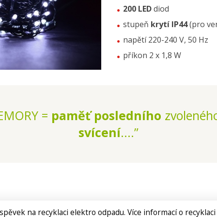
200 LED
diod
stupeň
krytí IP44
(pro ve
napětí 220-240 V, 50 Hz
příkon 2 x 1,8 W
EMORY =
paměť posledního
zvolenéh
svícení
....”
spěvek na recyklaci elektro odpadu. Více informací o recyklaci