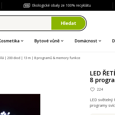
Ekologické obaly ze 100% recyklátu
Hledat
Kosmetika
Bytové vůně
Domácnost
D
ílá | 200 diod | 13 m | 8 programů & memory funkce
LED ŘETĚ
8 progr
224
LED světelný 
programy svíc
vnitřní i venko