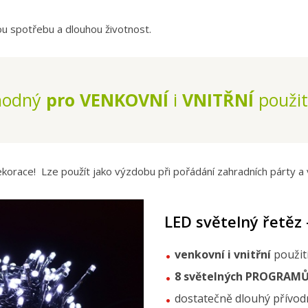
ou spotřebu a dlouhou životnost.
hodný
pro VENKOVNÍ
i
VNITŘNÍ
použití
dekorace! Lze použít jako výzdobu při pořádání zahradních párty a 
LED světelný řetěz 
venkovní i vnitřní
použit
8 světelných PROGRAM
dostatečně dlouhý přívod