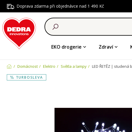
Doprava zdarma při objednávce nad 1 490 Kč
EKO drogerie
Zdraví
Domácnost
Elektro
Světla a lampy
LED ŘETĚZ | studená b
TURBOSLEVA