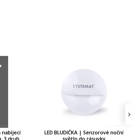
›
 nabíjecí
LED BLUDIČKA | Senzorové noční
, 3 druhy
světlo do zásuvky