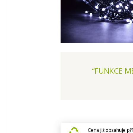
“FUNKCE M
Cena již obsahuje pří