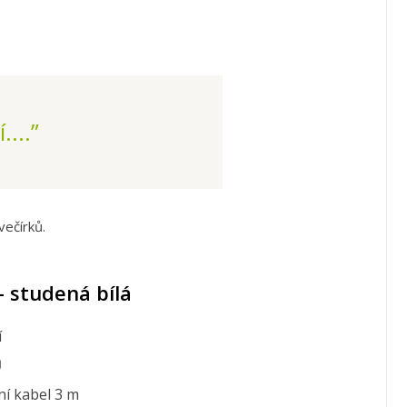
....”
večírků.
- studená bílá
í
Ů
ní kabel 3 m