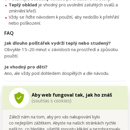
Teplý obklad
je vhodný pro uvolnění zatuhlých svalů a
zmírnění křečí.
Vždy se řiďte návodem k použití, aby nedošlo k přehřátí
nebo poškození.
FAQ
Jak dlouho polštářek vydrží teplý nebo studený?
Obvykle 15–20 minut v závislosti na prostředí a způsobu
použití.
Je vhodný pro děti?
Ano, ale vždy pod dohledem dospělých a dle návodu.
Claim:
HOT & COLD – rychlá úleva teplem i chladem,
Aby web fungoval tak, jak ho znáš
kdykoliv to potřebujete.
(souhlas s cookies)
Záleží nám na tom, aby pro vás nakupování bylo
co nejlepším zážitkem. Abyste na našich stránkách rychle
našli to, co hledáte, ušetřili spoustu klikání a nezobrazovaly