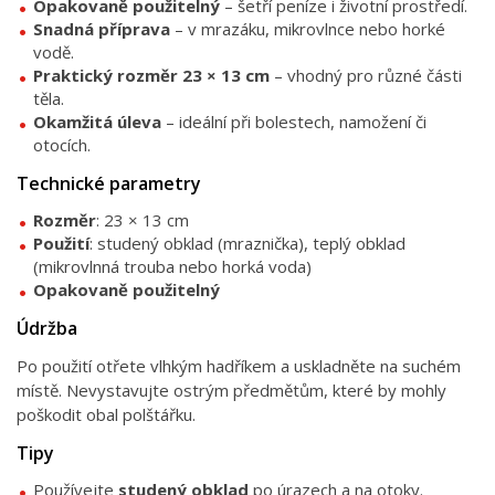
Opakovaně použitelný
– šetří peníze i životní prostředí.
Snadná příprava
– v mrazáku, mikrovlnce nebo horké
vodě.
Praktický rozměr 23 × 13 cm
– vhodný pro různé části
těla.
Okamžitá úleva
– ideální při bolestech, namožení či
otocích.
Technické parametry
Rozměr
: 23 × 13 cm
Použití
: studený obklad (mraznička), teplý obklad
(mikrovlnná trouba nebo horká voda)
Opakovaně použitelný
Údržba
Po použití otřete vlhkým hadříkem a uskladněte na suchém
místě. Nevystavujte ostrým předmětům, které by mohly
poškodit obal polštářku.
Tipy
Používejte
studený obklad
po úrazech a na otoky.