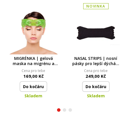
NOVINKA
MIGRÉNKA | gelová
NASAL STRIPS | nosní
maska na migrénu a
pásky pro lepší dýchání
bolesti hlavy | teplý i
| 30 ks | černé
Cena pro tebe
Cena pro tebe
studený obklad | XXL
169,00 Kč
249,00 Kč
28 × 8 cm
Do kočáru
Do kočáru
Skladem
Skladem