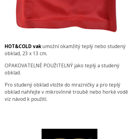
HOT&COLD vak
umožní okamžitý teplý nebo studený
obklad, 23 x 13 cm.
OPAKOVATELNĚ POUŽITELNÝ jako teplý a studený
obklad.
Pro studený obklad vložte do mrazničky a pro teplý
obklad nahřejte v mikrovlnné troubě nebo horké vodě
viz návod k použití.