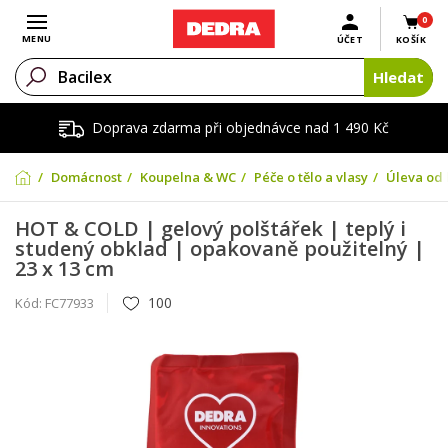
0
Otevřít menu
MENU
ÚČET
KOŠÍK
Hledat
Doprava zdarma při objednávce nad 1 490 Kč
Domácnost
Koupelna & WC
Péče o tělo a vlasy
Úleva od 
HOT & COLD | gelový polštářek | teplý i
studený obklad | opakovaně použitelný |
23 x 13 cm
100
Kód:
FC77933