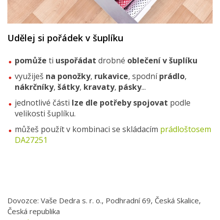
Udělej si pořádek v šuplíku
pomůže
ti
uspořádat
drobné
oblečení v šuplíku
využiješ
na ponožky
,
rukavice
, spodní
prádlo
,
nákrčníky
,
šátky
,
kravaty
,
pásky
...
jednotlivé části
lze dle potřeby spojovat
podle
velikosti šuplíku.
můžeš použít v kombinaci se skládacím
prádloštosem
DA27251
Dovozce: Vaše Dedra s. r. o., Podhradní 69, Česká Skalice,
Česká republika