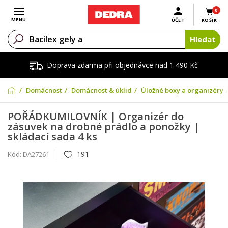
0
Otevřít menu
MENU
ÚČET
KOŠÍK
Hledat
Doprava zdarma při objednávce nad 1 490 Kč
Domácnost
Domácnost & úklid
Úložné boxy a organizéry
POŘÁDKUMILOVNÍK | Organizér do
zásuvek na drobné prádlo a ponožky |
skládací sada 4 ks
191
Kód:
DA27261