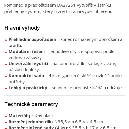
kombinaci s prádloštosem DA27251 vytvoříš v šatníku
přehledný systém, který ti zrychlí ranní výběr oblečení.
Hlavní výhody
Přehledné uspořádání
– konec rozházeným ponožkám a
prádlu.
Modulární řešení
– jednotlivé díly lze spojovat podle
velikosti zásuvky.
Univerzální využití
– na spodní prádlo, šátky, kravaty,
pásky i doplňky.
Kompaktní sada
– 4 ks organizérů složíš i rozložíš podle
potřeby.
Lehký a praktický
– snadno se přenáší, skládá a udržuje.
Technické parametry
Materiál
: pružný plast
Rozměr jednoho dílu
: š 35,5 × h 6,5 × v 4,5 cm
Rozměr složené sady (4 ks)
: š 35,5 × h 17 × v 6,5 cm