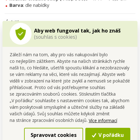
Barva
: dle nabídky
Údržba
Aby web fungoval tak, jak ho znáš
Stačí otřít vlhkým hadříkem nebo jemně vysát.
(souhlas s cookies)
Nevystavovat extrémnímu zatížení, aby si organizér
zachoval tvar.
Záleží nám na tom, aby pro vás nakupování bylo
co nejlepším zážitkem. Abyste na našich stránkách rychle
FAQ – nejčastější dotazy
našli to, co hledáte, ušetřili spoustu klikání a nezobrazovaly
se vám reklamy na věci, které vás nezajímají. Abyste web
1. Kolik kusů je v balení?
viděli v zobrazení na které jste zvyklí a nemuseli se pokaždé
V balení najdeš 4 ks, které můžeš použít samostatně nebo je
přihlašovat. Proto od vás potřebujeme souhlas
spojit do většího celku.
se zpracováním souborů cookies. Stisknutím tlačítka
„V pořádku“ souhlasíte s nastavením cookies tak, abychom
2. Hodí se i do úzkých šuplíků?
vám poskytovali smysluplné a užitečné služby na základě
Ano, díky možnosti spojování a modulární konstrukci se
vašich údajů. Svůj souhlas můžete kdykoli změnit
přizpůsobí různým velikostem zásuvek.
na stránce zpracování osobních údajů.
Více informací
3. Lze organizér kombinovat s jinými výrobky?
Spravovat cookies
V pořádku
Ano, ideálně s prádloštosem DA27251 pro dokonalý systém