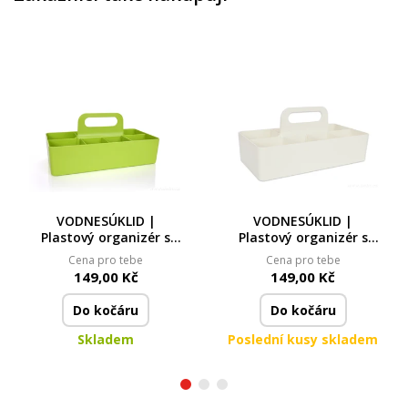
VODNESÚKLID |
VODNESÚKLID |
Plastový organizér s
Plastový organizér s
madlem | 8 přihrádek +
madlem | 8 přihrádek +
Cena pro tebe
Cena pro tebe
3 vyjímatelné přepážky
3 vyjímatelné přepážky
149,00 Kč
149,00 Kč
| zelený
| smetanový
Do kočáru
Do kočáru
Skladem
Poslední kusy skladem