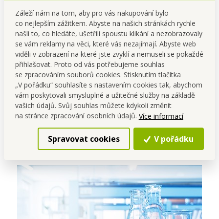
Záleží nám na tom, aby pro vás nakupování bylo
co nejlepším zážitkem. Abyste na našich stránkách rychle
našli to, co hledáte, ušetřili spoustu klikání a nezobrazovaly
se vám reklamy na věci, které vás nezajímají. Abyste web
viděli v zobrazení na které jste zvyklí a nemuseli se pokaždé
4 ks náhradní houbičky
pro PĚNOKARTÁČ. Sada
přihlašovat. Proto od vás potřebujeme souhlas
obsahuje 2 měkké celulózové houbičky a 2 hrubé
se zpracováním souborů cookies. Stisknutím tlačítka
houbičky na hrubé nečistoty.
„V pořádku“ souhlasíte s nastavením cookies tak, abychom
vám poskytovali smysluplné a užitečné služby na základě
Rozměry: celulózová - š 5 x h 9 x v 3,5 cm, hrubá - š 5 x h
vašich údajů. Svůj souhlas můžete kdykoli změnit
9,5 x v 3,5 cm.
na stránce zpracování osobních údajů.
Více informací
Spravovat cookies
V pořádku