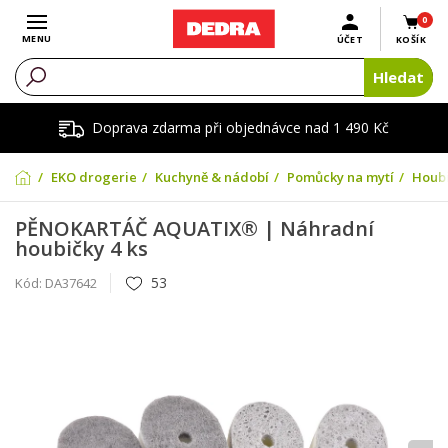
0
Otevřít menu
MENU
ÚČET
KOŠÍK
Hledat
Doprava zdarma při objednávce nad 1 490 Kč
EKO drogerie
Kuchyně & nádobí
Pomůcky na mytí
Houbi
PĚNOKARTÁČ AQUATIX® | Náhradní
houbičky 4 ks
53
Kód:
DA37642