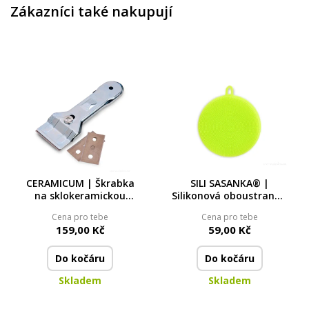
Zákazníci také nakupují
CERAMICUM | Škrabka
SILI SASANKA® |
na sklokeramickou
Silikonová oboustranná
desku + 2 náhradní
houbička na mytí
Cena pro tebe
Cena pro tebe
břity ZDARMA
159,00 Kč
59,00 Kč
Do kočáru
Do kočáru
Skladem
Skladem