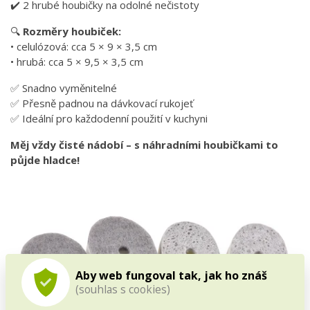
✔️ 2 hrubé houbičky na odolné nečistoty
🔍
Rozměry houbiček:
• celulózová: cca 5 × 9 × 3,5 cm
• hrubá: cca 5 × 9,5 × 3,5 cm
✅ Snadno vyměnitelné
✅ Přesně padnou na dávkovací rukojeť
✅ Ideální pro každodenní použití v kuchyni
Měj vždy čisté nádobí – s náhradními houbičkami to
půjde hladce!
Aby web fungoval tak, jak ho znáš
(souhlas s cookies)