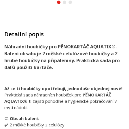
Detailní popis
Náhradní houbičky pro PĚNOKARTÁČ AQUATIX®.
Balení obsahuje 2 měkké celulózové houbičky a 2
hrubé houbičky na připáleniny. Praktická sada pro
další použití kartáče.
Až se ti houbičky opotřebují, jednoduše objednej nové!
Praktická sada náhradních houbiček pro
PĚNOKARTÁČ
AQUATIX®
ti zajistí pohodlné a hygienické pokračování v
mytí nádobí.
🧼
Obsah balení:
✔️ 2 měkké houbičky z celulózy