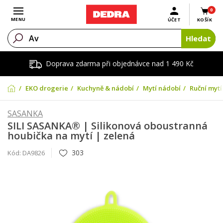
0
Otevřít menu
MENU
ÚČET
KOŠÍK
Hledat
Doprava zdarma při objednávce nad 1 490 Kč
EKO drogerie
Kuchyně & nádobí
Mytí nádobí
Ruční mytí
SASANKA
SILI SASANKA® | Silikonová oboustranná
houbička na mytí | zelená
303
Kód:
DA9826