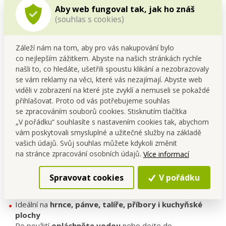
mastnotu a zbytky jídel
z hrnců, talířů i pánví. Je
Aby web fungoval tak, jak ho znáš
omyvatelná, hygienická a opakovaně použitelná
–
(souhlas s cookies)
praktická pomocnice pro moderní kuchyni.
Záleží nám na tom, aby pro vás nakupování bylo
Hlavní benefity produktu:
co nejlepším zážitkem. Abyste na našich stránkách rychle
Oboustranný silikonový povrch
pro důkladné a
našli to, co hledáte, ušetřili spoustu klikání a nezobrazovaly
zároveň šetrné mytí.
se vám reklamy na věci, které vás nezajímají. Abyste web
Odstraňuje mastnotu a nečistoty bez poškrábání
viděli v zobrazení na které jste zvyklí a nemuseli se pokaždé
nádobí.
přihlašovat. Proto od vás potřebujeme souhlas
Lze ji prát v myčce nádobí i v pračce
– snadná údržba.
se zpracováním souborů cookies. Stisknutím tlačítka
Dlouhá životnost
– odolná vůči opotřebení a roztržení.
„V pořádku“ souhlasíte s nastavením cookies tak, abychom
Hygienická a bez zápachu
– silikon neabsorbuje pachy
vám poskytovali smysluplné a užitečné služby na základě
ani vodu.
vašich údajů. Svůj souhlas můžete kdykoli změnit
Šetrná k citlivým povrchům
(nepoškrábe teflon, sklo ani
na stránce zpracování osobních údajů.
Více informací
keramiku).
Spravovat cookies
V pořádku
Použití:
Ideální na
hrnce, pánve, talíře, příbory i kuchyňské
plochy
Po použití
opláchněte vodou
nebo dejte do