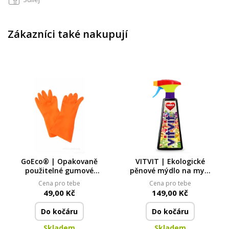
Zákazníci také nakupují
GoEco® | Opakovaně
VITVIT | Ekologické
použitelné gumové
pěnové mýdlo na mytí
rukavice na úklid &
ovoce a zeleniny | 500
Cena pro tebe
Cena pro tebe
práci s čisticími
ml
49,00 Kč
149,00 Kč
prostředky
Do kočáru
Do kočáru
Skladem
Skladem