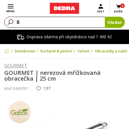
0
Otevřít menu
MENU
ÚČET
KOŠÍK
Hledat
Doprava zdarma při objednávce nad 1 490 Kč
Domácnost
Kuchyně & pečení
Vaření
Obracečky a naběr
GOURMET
GOURMET | nerezová mřížkovaná
obracečka | 25 cm
137
Kód:
DA30701