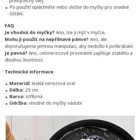
přebytečný olej.
Po použití opláchněte nebo vložte do myčky pro snadné
čištění.
FAQ
Je vhodná do myčky?
Ano, lze ji mýt v myčce.
Mohu ji použít na nepřilnavé pánve?
Ano, ale
doporučujeme jemnou manipulaci, aby nedošlo k poškrábání.
Je pevná?
Ano, celonerezové provedení zajišťuje stabilitu a
dlouhou životnost.
Technické informace
Materiál:
lesklá nerezová ocel
Délka:
25 cm
Barva:
stříbrná
Údržba:
vhodné do myčky nádobí