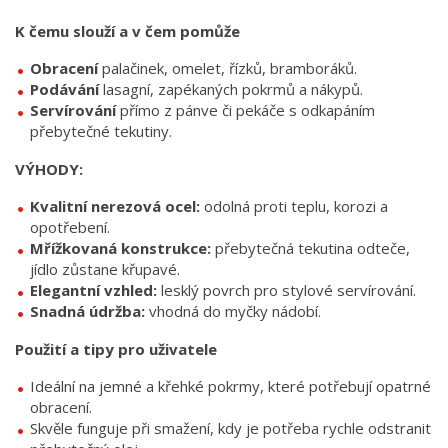
K čemu slouží a v čem pomůže
Obracení
palačinek, omelet, řízků, bramboráků.
Podávání
lasagní, zapékaných pokrmů a nákypů.
Servírování
přímo z pánve či pekáče s odkapáním
přebytečné tekutiny.
VÝHODY:
Kvalitní nerezová ocel:
odolná proti teplu, korozi a
opotřebení.
Mřížkovaná konstrukce:
přebytečná tekutina odteče,
jídlo zůstane křupavé.
Elegantní vzhled:
lesklý povrch pro stylové servírování.
Snadná údržba:
vhodná do myčky nádobí.
Použití a tipy pro uživatele
Ideální na jemné a křehké pokrmy, které potřebují opatrné
obracení.
Skvěle funguje při smažení, kdy je potřeba rychle odstranit