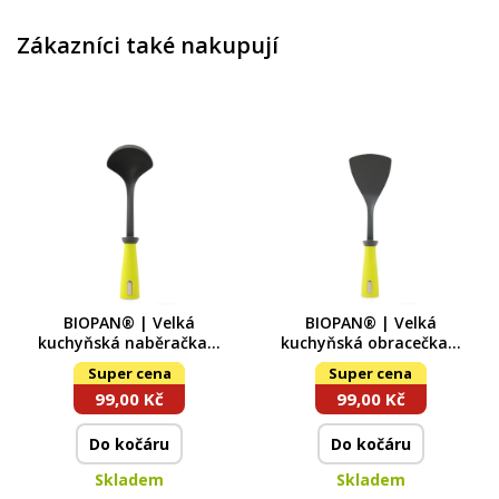
Zákazníci také nakupují
BIOPAN® | Velká
BIOPAN® | Velká
kuchyňská naběračka |
kuchyňská obracečka |
31 cm | Vhodná na
Výška 31 cm | Vhodná
Super cena
Super cena
nepřilnavé povrchy
na nepřilnavé povrchy
99,00 Kč
99,00 Kč
Do kočáru
Do kočáru
Skladem
Skladem