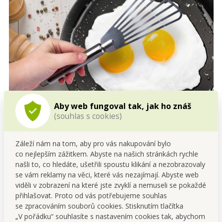
Aby web fungoval tak, jak ho znáš
(souhlas s cookies)
Záleží nám na tom, aby pro vás nakupování bylo
co nejlepším zážitkem. Abyste na našich stránkách rychle
našli to, co hledáte, ušetřili spoustu klikání a nezobrazovaly
se vám reklamy na věci, které vás nezajímají. Abyste web
skvělý pomocník při smažení na pánvi, nebo nabírání
viděli v zobrazení na které jste zvyklí a nemuseli se pokaždé
jídel z pekáče
přihlašovat. Proto od vás potřebujeme souhlas
využiješ ji také na obracení palačinek, omelet, řízků,
se zpracováním souborů cookies. Stisknutím tlačítka
bramboráků... Ideální na lasagne, zapékané pokrmy a
„V pořádku“ souhlasíte s nastavením cookies tak, abychom