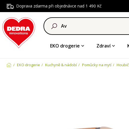
Doprava zdarma při objednávce nad 1 490 Kč
EKO drogerie
Zdraví
EKO drogerie
Kuchyně & nádobí
Pomůcky na mytí
Houbič