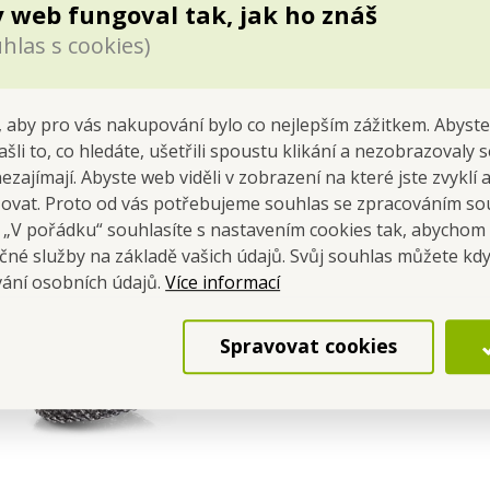
 web fungoval tak, jak ho znáš
hlas s cookies)
ckou rukojetí z bukového dřeva pro snadnou manipulaci.
 kovu.
.
 aby pro vás nakupování bylo co nejlepším zážitkem. Abyste
ašli to, co hledáte, ušetřili spoustu klikání a nezobrazovaly
nezajímají. Abyste web viděli v zobrazení na které jste zvyklí
šovat. Proto od vás potřebujeme souhlas se zpracováním so
a „V pořádku“ souhlasíte s nastavením cookies tak, abychom
čné služby na základě vašich údajů. Svůj souhlas můžete kdy
Více informací
vání osobních údajů.
Snadno odstraníte mastno
připáleniny z těžko dostu
Spravovat cookies
Skvěle se hodí i na čištění