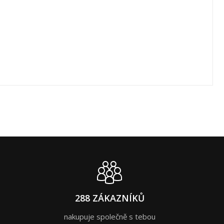
288 ZÁKAZNÍKŮ
nakupuje společně s tebou