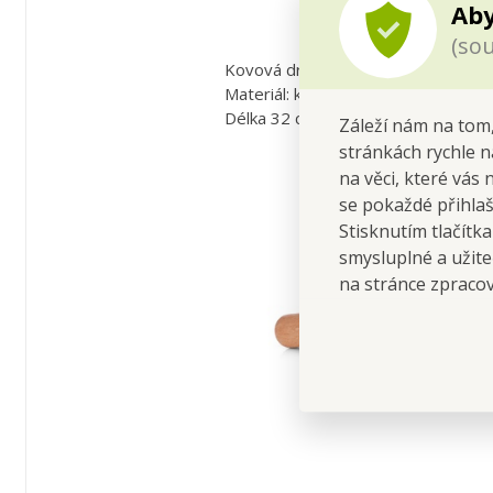
Aby
(sou
Kovová drátěnka na nádobí s prakti
Materiál: kombinace dřeva, plastu a
Délka 32 cm, průměr drátěnky 9 cm
Záleží nám na tom,
stránkách rychle n
na věci, které vás 
se pokaždé přihla
Stisknutím tlačítk
smysluplné a užite
na stránce zpraco