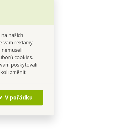
 na našich
 se vám reklamy
 a nemuseli
uborů cookies.
 vám poskytovali
koli změnit
tu, hrubé nečistoty a
pných míst.
V pořádku
 zahradních grilů.