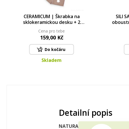
CERAMICUM | Škrabka na
SILI 
sklokeramickou desku + 2
oboust
náhradní břity ZDARMA
Cena pro tebe
159,00 Kč
Do kočáru
Skladem
Detailní popis
NATURAL LOOK pomocníci pro t