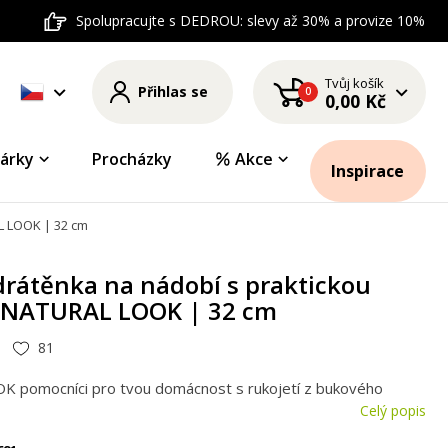
Spolupracujte s DEDROU: slevy až 30% a provize 10%
Tvůj košík
Přihlas se
0
0,00 Kč
árky
Procházky
Akce
Inspirace
L LOOK | 32 cm
drátěnka na nádobí s praktickou
í NATURAL LOOK | 32 cm
81
 pomocníci pro tvou domácnost s rukojetí z bukového
Celý popis