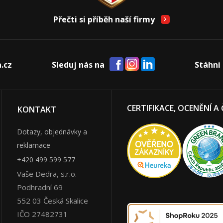
Přečti si příběh naší firmy
.cz
Sleduj nás na
Stáhni 
CERTIFIKACE, OCENĚNÍ A
KONTAKT
Dotazy, objednávky a
reklamace
+420 499 599 577
Vaše Dedra, s.r.o.
Podhradní 69
552 03
Česká Skalice
IČO 27482731