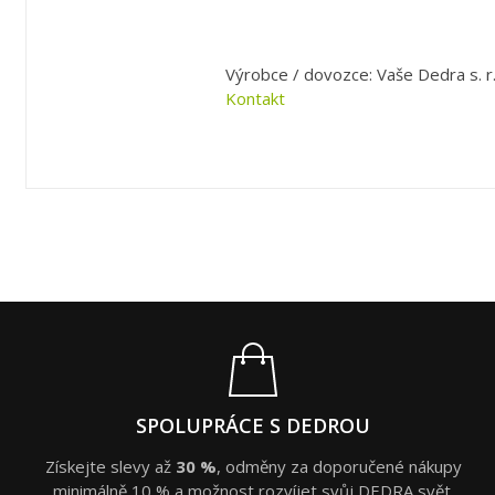
Výrobce / dovozce: Vaše Dedra s. r.
Kontakt
SPOLUPRÁCE S DEDROU
Získejte slevy až
30 %
, odměny za doporučené nákupy
minimálně 10 % a možnost rozvíjet svůj DEDRA svět.