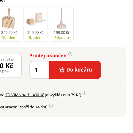
691
249,00 Kč
249,00 Kč
199,00 Kč
Skladem
Skladem
Skladem
Prodej ukončen
ro tebe
00
Kč
Do kočáru
ě DPH
ava
ZDARMA nad 1 490 Kč
(obvyklá cena 79 Kč)
st vrácení zboží do 14 dnů