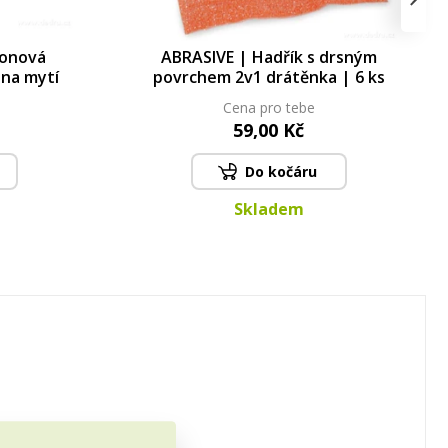
konová
ABRASIVE | Hadřík s drsným
na mytí
povrchem 2v1 drátěnka | 6 ks
Cena pro tebe
59,00 Kč
Do kočáru
Skladem