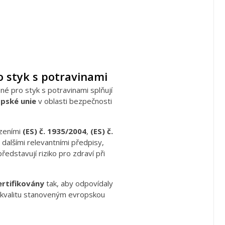
 styk s potravinami
é pro styk s potravinami splňují
opské unie
v oblasti bezpečnosti
ízeními
(ES) č. 1935/2004
,
(ES) č.
 dalšími relevantními předpisy,
představují riziko pro zdraví při
ertifikovány
tak, aby odpovídaly
kvalitu stanoveným evropskou