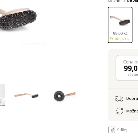
Možnosti:
DA28
99,00 Kč
Prodej ukončen
Cena p
99,
včetn
Dopr
Možno
Sdílej