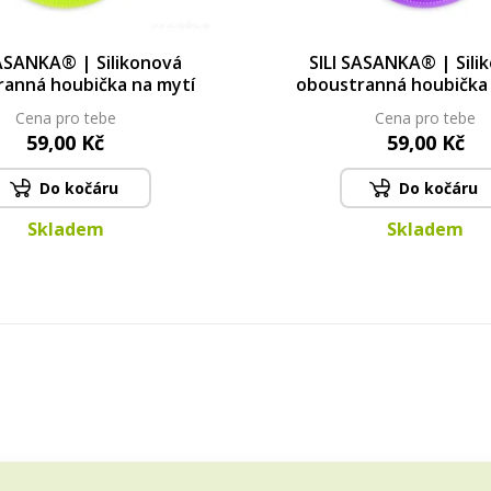
SASANKA® | Silikonová
SILI SASANKA® | Sili
ranná houbička na mytí
oboustranná houbička 
Cena pro tebe
Cena pro tebe
59,00 Kč
59,00 Kč
Do kočáru
Do kočáru
Skladem
Skladem
vou domácnost s rukojetí z bukového dřeva.