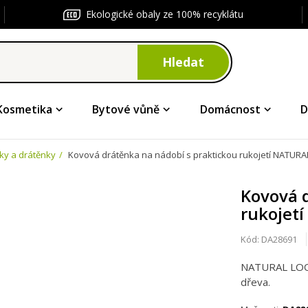
Ekologické obaly ze 100% recyklátu
Hledat
Kosmetika
Bytové vůně
Domácnost
D
ky a drátěnky
Kovová drátěnka na nádobí s praktickou rukojetí NATURA
Kovová 
rukojet
Kód:
DA28691
NATURAL LOOK
dřeva.