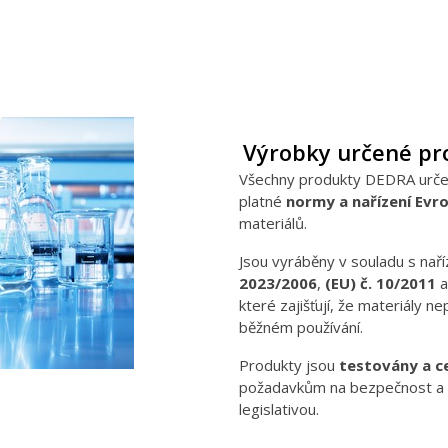
Výrobky určené pro
Všechny produkty DEDRA určen
platné
normy a nařízení Evr
materiálů.
Jsou vyráběny v souladu s nař
2023/2006
,
(EU) č. 10/2011
a
které zajišťují, že materiály ne
běžném používání.
Produkty jsou
testovány a c
požadavkům na bezpečnost a 
legislativou.