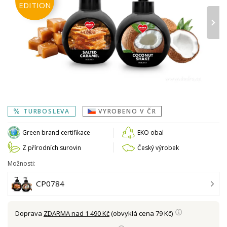
EDITION
›
TURBOSLEVA
VYROBENO V ČR
Green brand certifikace
EKO obal
Z přírodních surovin
Český výrobek
Možnosti:
CP0784
Doprava
ZDARMA nad 1 490 Kč
(obvyklá cena 79 Kč)