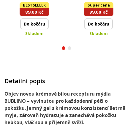
znečistěných rukou | s
glycerinem & aloe vera
BESTSELLER
Super cena
přírodním abrazivem |
| BUBLINO | 500 ml
89,00 Kč
99,00 Kč
200 ml
Do kočáru
Do kočáru
Skladem
Skladem
Detailní popis
Objev novou krémově bílou recepturu mýdla
BUBLINO – vyvinutou pro
každodenní péči o
pokožku
. Jemný gel s krémovou konzistencí
šetrně
myje
, zároveň
hydratuje
a zanechává pokožku
hebkou, vláčnou
a
příjemně
svěží
.