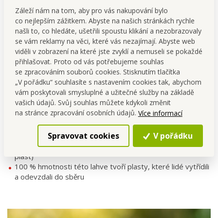
Záleží nám na tom, aby pro vás nakupování bylo
co nejlepším zážitkem. Abyste na našich stránkách rychle
našli to, co hledáte, ušetřili spoustu klikání a nezobrazovaly
se vám reklamy na věci, které vás nezajímají. Abyste web
viděli v zobrazení na které jste zvyklí a nemuseli se pokaždé
přihlašovat. Proto od vás potřebujeme souhlas
se zpracováním souborů cookies. Stisknutím tlačítka
„V pořádku“ souhlasíte s nastavením cookies tak, abychom
vám poskytovali smysluplné a užitečné služby na základě
vašich údajů. Svůj souhlas můžete kdykoli změnit
na stránce zpracování osobních údajů.
Více informací
Spravovat cookies
V pořádku
LAHEV
GoEco ZE
100% RECYKLÁTU
(vytříděný a omytý
plast)
100 % hmotnosti této lahve tvoří plasty, které lidé vytřídili
a odevzdali do sběru