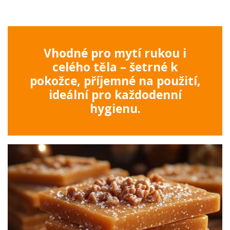
Vhodné pro mytí rukou i
celého těla – šetrné k
pokožce, příjemné na použití,
ideální pro každodenní
hygienu.