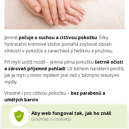
Jemně
pečuje o suchou a citlivou pokožku
. Díky
hydratační krémové složce pomáhá zvyšovat obsah
vlhkosti v pokožce a zanechává ji hebkou a pružnou.
Při mytí ucítíš rozdíl – jemná pěna pokožku
šetrně očistí
a zároveň příjemně pohladí
. Už během nanášení pocítíš,
jak je mytí s tímto mýdlem jiné než s běžnými tekutými
mýdly.
Vhodné i pro citlivou pokožku –
bez parabenů a
umělých barviv
.
Obsahuje navíc
extrakt z Aloe Vera
, který přispívá ke
zklidnění a regeneraci pleti.
Aby web fungoval tak, jak ho znáš
(souhlas s cookies)