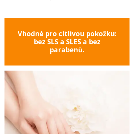
Vhodné pro citlivou pokožku:
bez SLS a SLES a bez
parabenů.