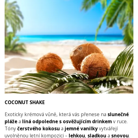
COCONUT SHAKE
Exoticky krémová vůně, která vás přenese na
slunečné
pláže
a
líná
odpoledne s osvěžujícím drinkem
v ruce.
Tóny
čerstvého
kokosu
a
jemné
vanilky
vytvářejí
uvolněnou letní kompozici –
lehkou
,
sladkou
a
snovou
.