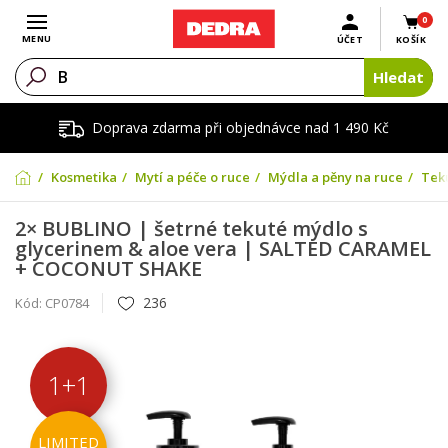
0
Otevřít menu
MENU
ÚČET
KOŠÍK
Hledat
Doprava zdarma při objednávce nad 1 490 Kč
Kosmetika
Mytí a péče o ruce
Mýdla a pěny na ruce
Tek
2× BUBLINO | šetrné tekuté mýdlo s
glycerinem & aloe vera | SALTED CARAMEL
+ COCONUT SHAKE
236
Kód:
CP0784
1+1
LIMITED