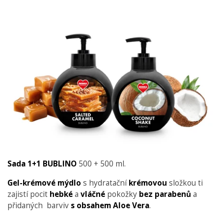
Sada 1+1 BUBLINO
500 + 500 ml.
Gel-krémové mýdlo
s hydratační
krémovou
složkou ti
zajistí pocit
hebké
a
vláčné
pokožky
bez parabenů
a
přidaných barviv
s obsahem Aloe Vera
.