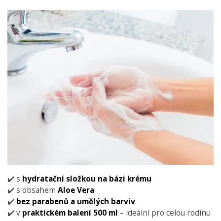
✔️ s
hydratační složkou na bázi krému
✔️ s obsahem
Aloe Vera
✔️
bez parabenů a umělých barviv
✔️ v
praktickém balení 500 ml
– ideální pro celou rodinu