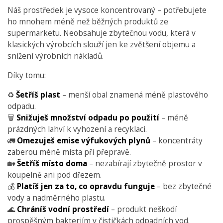
Náš prostředek je vysoce koncentrovaný – potřebujete
ho mnohem méně než běžných produktů ze
supermarketu. Neobsahuje zbytečnou vodu, která v
klasických výrobcích slouží jen ke zvětšení objemu a
snížení výrobních nákladů.
Díky tomu:
♻️
Šetříš plast
– menší obal znamená méně plastového
odpadu.
🗑️
Snižuješ množství odpadu po použití
– méně
prázdných lahví k vyhození a recyklaci.
🚛
Omezuješ emise výfukových plynů
– koncentráty
zaberou méně místa při přepravě.
🏡
Šetříš místo doma
– nezabírají zbytečně prostor v
koupelně ani pod dřezem.
💰
Platíš jen za to, co opravdu funguje
– bez zbytečné
vody a nadměrného plastu.
🌊
Chráníš vodní prostředí
– produkt neškodí
prospěšným bakteriím v čističkách odpadních vod.