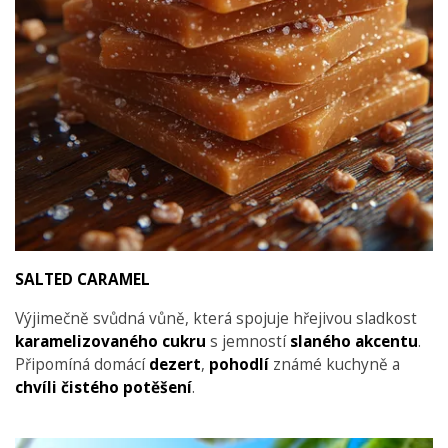
SALTED CARAMEL
Výjimečně svůdná vůně, která spojuje hřejivou sladkost
karamelizovaného cukru
s jemností
slaného akcentu
.
Připomíná domácí
dezert
,
pohodlí
známé kuchyně a
chvíli čistého potěšení
.