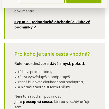
Podrobnosti a přesná pravidla najdeš v
dokumentu:
👉JOKP – Jednoduché obchodní a klubové
podmínky
.
↗️
Pro koho je tahle cesta vhodná?
Role koordinátora dává smysl, pokud:
tě baví práce s lidmi,
rád/a vysvětluješ a podporuješ,
chceš budovat dlouhodobou spolupráci,
a hledáš stabilnější formu příjmu.
Není to závod ani povinnost.
Je to
postupná cesta
, kterou si každý určuje
sám.