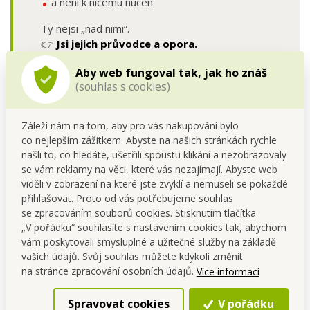
a není k ničemu nucen.
Ty nejsi „nad nimi“.
👉
Jsi jejich průvodce a opora.
Aby web fungoval tak, jak ho znáš
(souhlas s cookies)
Provize - férově a přehledně
Záleží nám na tom, aby pro vás nakupování bylo
co nejlepším zážitkem. Abyste na našich stránkách rychle
Odměna koordinátora vychází:
našli to, co hledáte, ušetřili spoustu klikání a nezobrazovaly
se vám reklamy na věci, které vás nezajímají. Abyste web
z reálných objednávek lidí v jeho týmu,
viděli v zobrazení na které jste zvyklí a nemuseli se pokaždé
z jasně daných pravidel,
přihlašovat. Proto od vás potřebujeme souhlas
bez bodů, bez povinných kvót a bez složitých
se zpracováním souborů cookies. Stisknutím tlačítka
schémat.
„V pořádku“ souhlasíte s nastavením cookies tak, abychom
vám poskytovali smysluplné a užitečné služby na základě
Provize se počítají:
vašich údajů. Svůj souhlas můžete kdykoli změnit
do více úrovní v síti,
na stránce zpracování osobních údajů.
Více informací
dlouhodobě,
bez krácení kvůli neaktivitě jiných.
Spravovat cookies
V pořádku