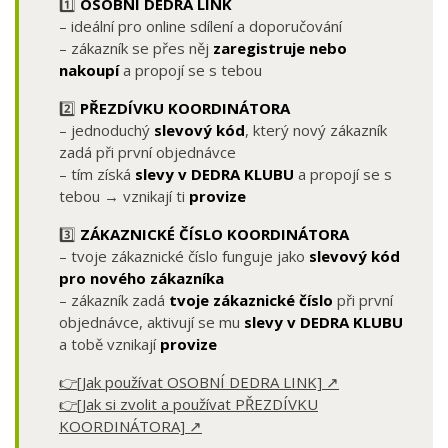
1️⃣
OSOBNÍ DEDRA LINK
– ideální pro online sdílení a doporučování
– zákazník se přes něj
zaregistruje nebo
nakoupí
a propojí se s tebou
2️⃣
PŘEZDÍVKU KOORDINÁTORA
– jednoduchý
slevový kód
, který nový zákazník
zadá při první objednávce
– tím získá
slevy v DEDRA KLUBU
a propojí se s
tebou → vznikají ti
provize
3️⃣
ZÁKAZNICKÉ ČÍSLO KOORDINÁTORA
– tvoje zákaznické číslo funguje jako
slevový kód
pro nového zákazníka
– zákazník zadá
tvoje zákaznické číslo
při první
objednávce, aktivují se mu
slevy v DEDRA KLUBU
a tobě vznikají
provize
👉[Jak používat OSOBNÍ DEDRA LINK] ↗️
👉[Jak si zvolit a používat PŘEZDÍVKU
KOORDINÁTORA] ↗️