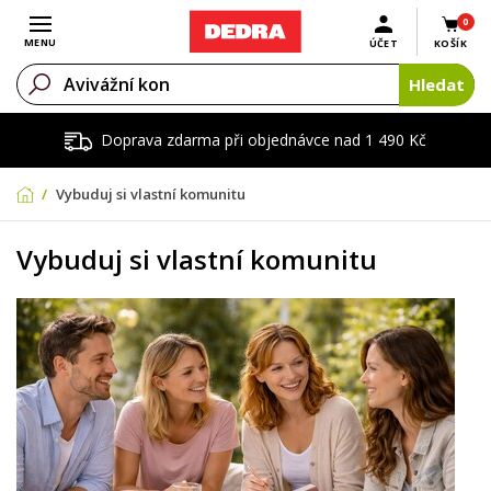
0
Otevřít menu
MENU
ÚČET
KOŠÍK
Hledat
Doprava zdarma při objednávce nad 1 490 Kč
Vybuduj si vlastní komunitu
Vybuduj si vlastní komunitu