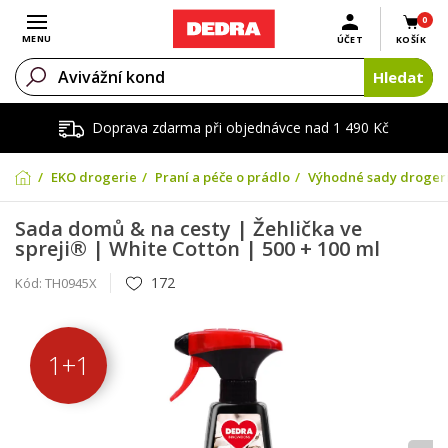
0
Otevřít menu
MENU
ÚČET
KOŠÍK
Hledat
Doprava zdarma při objednávce nad 1 490 Kč
EKO drogerie
Praní a péče o prádlo
Výhodné sady droger
Sada domů & na cesty | Žehlička ve
spreji® | White Cotton | 500 + 100 ml
172
Kód:
TH0945X
1+1