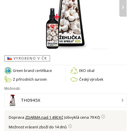
›
VYROBENO V ČR
Green brand certifikace
EKO obal
Z přírodních surovin
Český výrobek
Možnosti:
TH0945X
Doprava
ZDARMA nad 1 490 Kč
(obvyklá cena 79 Kč)
Možnost vrácení zboží do 14 dnů