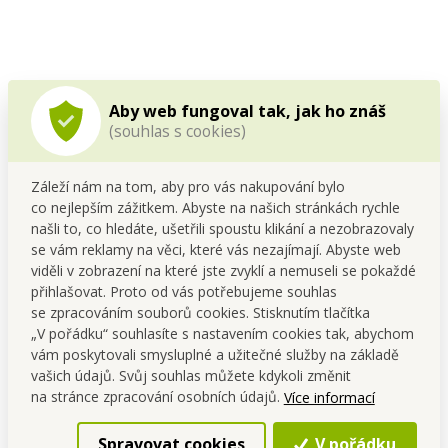
Aby web fungoval tak, jak ho znáš
(souhlas s cookies)
Záleží nám na tom, aby pro vás nakupování bylo
co nejlepším zážitkem. Abyste na našich stránkách rychle
našli to, co hledáte, ušetřili spoustu klikání a nezobrazovaly
se vám reklamy na věci, které vás nezajímají. Abyste web
viděli v zobrazení na které jste zvyklí a nemuseli se pokaždé
přihlašovat. Proto od vás potřebujeme souhlas
Český vývoj a výroba
se zpracováním souborů cookies. Stisknutím tlačítka
„V pořádku“ souhlasíte s nastavením cookies tak, abychom
Vyvíjíme a vyrábíme ve vlastním zázemí v České Skalici.
vám poskytovali smysluplné a užitečné služby na základě
vašich údajů. Svůj souhlas můžete kdykoli změnit
Od roku 1995 klademe důraz na funkčnost, kvalitu a
na stránce zpracování osobních údajů.
Více informací
dlouhodobou spokojenost zákazníků.
Spravovat cookies
V pořádku