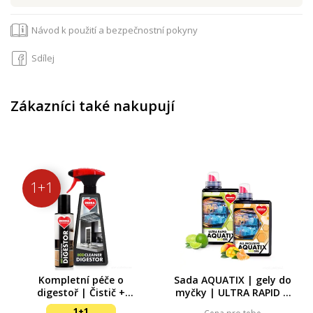
Návod k použití a bezpečnostní pokyny
Sdílej
Zákazníci také nakupují
1+1
Kompletní péče o
Sada AQUATIX | gely do
digestoř | Čistič +
myčky | ULTRA RAPID +
impregnační sprej | 500
ALL INCLUSIVE | 115
1+1