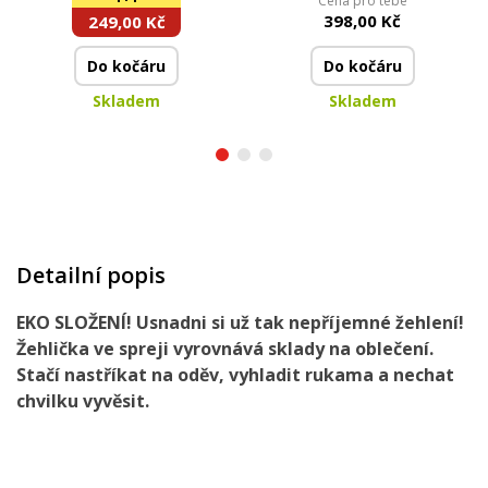
Cena pro tebe
ml + 200 ml
mytí
398,00 Kč
249,00 Kč
Do kočáru
Do kočáru
Skladem
Skladem
Detailní popis
EKO SLOŽENÍ
!
Usnadni si
už tak nepříjemné
žehlení
!
Žehlička ve spreji
vyrovnává sklady na oblečení
.
Stačí nastříkat
na oděv, vyhladit rukama a nechat
chvilku vyvěsit.