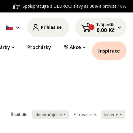
Spolupracujte s DEDROU: slevy až 30% a provize 10%
Tvůj košík
Přihlas se
0
0,00 Kč
árky
Procházky
Akce
Inspirace
Řadit dle:
Filtrovat dle:
doporučujeme
vyberte