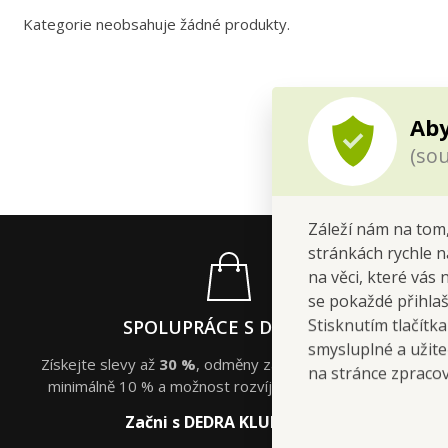
Kategorie neobsahuje žádné produkty.
Aby
(sou
Záleží nám na tom,
stránkách rychle n
na věci, které vás 
se pokaždé přihla
Stisknutím tlačítk
SPOLUPRÁCE S DEDROU
smysluplné a užite
Získejte slevy až
30 %
, odměny za doporučené nákupy
na stránce zpraco
minimálně 10 % a možnost rozvíjet svůj DEDRA svět.
Začni s DEDRA KLUBEM