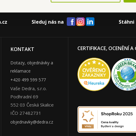
.cz
Sleduj nás na
Stáhni 
CERTIFIKACE, OCENĚNÍ A
KONTAKT
Dotazy, objednávky a
reklamace
+420 499 599 577
Vaše Dedra, s.r.o.
Podhradní 69
552 03
Česká Skalice
IČO 27482731
objednavky@dedra.cz