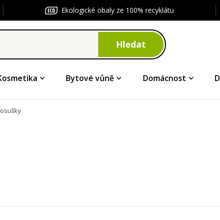
Ekologické obaly ze 100% recyklátu
Hledat
Kosmetika
Bytové vůně
Domácnost
D
 osušky