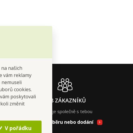
 na našich
 se vám reklamy
 a nemuseli
uborů cookies.
 vám poskytovali
618 ZÁKAZNÍKŮ
koli změnit
nakupuje společně s tebou
Ihned k odběru nebo dodání
V pořádku