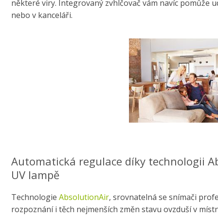
některé viry. Integrovaný zvhlčovač vám navíc pomůže 
nebo v kanceláři.
Automatická regulace díky technologii Abs
UV lampě
Technologie
AbsolutionAir
, srovnatelná se snímači profes
rozpoznání i těch nejmenších změn stavu ovzduší v míst