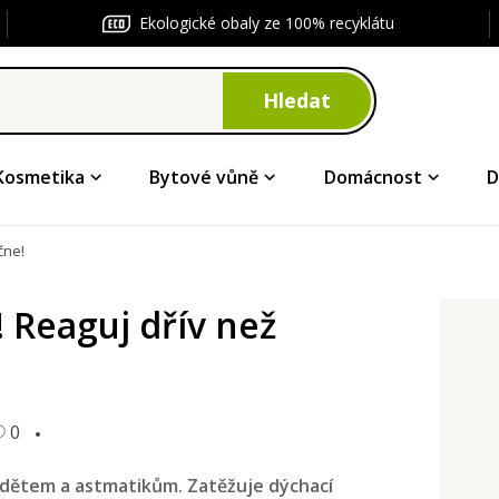
Ekologické obaly ze 100% recyklátu
Hledat
Kosmetika
Bytové vůně
Domácnost
D
čne!
 Reaguj dřív než
0
, dětem a astmatikům. Zatěžuje dýchací