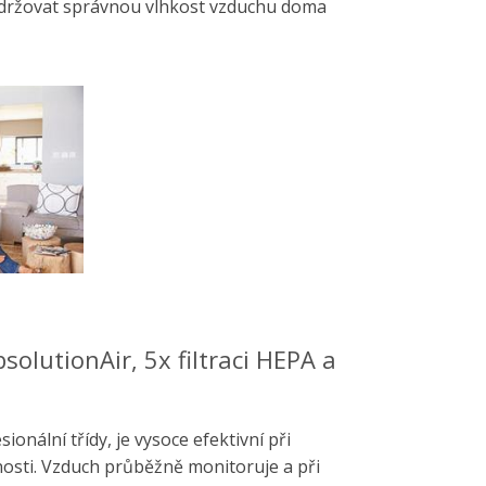
udržovat správnou vlhkost vzduchu doma
olutionAir, 5x filtraci HEPA a
ionální třídy, je vysoce efektivní při
nosti. Vzduch průběžně monitoruje a při