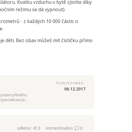
átoru. Kvalitu vzduchu v bytě zjistíte díky
 nočním režimu se dá vypnout).
ikrometrů - z každých 10 000 částic o
e.
je děti. Bez obav můžeš mít čističku přímo
PUBLIKOVÁNO:
06.12.2017
 systém přímého
specializací je
sdíleno:
0
komentováno:
0