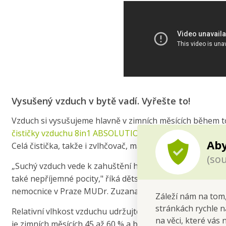
Vysušený vzduch v bytě vadí. Vyřešte to!
Vzduch si vysušujeme hlavně v zimních měsících během t
čističky vzduchu
8in1 ABSOLUTIONAIR
monitoruje vlhkos
Aby
Celá čistička, takže i zvlhčovač, má noční režim pro klid
(sou
„Suchý vzduch vede k zahuštění hlenů a vysušení sliznic
také nepříjemné pocity," říká dětská alergoložka, imun
nemocnice v Praze MUDr. Zuzana Vančíková, CSc.
Záleží nám na tom,
stránkách rychle n
Relativní vlhkost vzduchu udržujte v těch správných ho
na věci, které vás 
je zimních měsících 45 až 60 % a během léta pak od 40 do