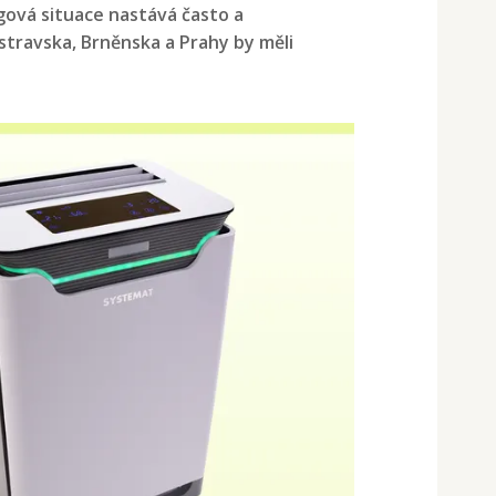
gová situace nastává často a
travska, Brněnska a Prahy by měli