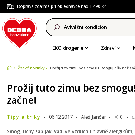
Doprava zdarma při objednávce nad 1 490 Kč
EKO drogerie
Zdraví
Žhavé novinky
Prožij tuto zimu bez smogu! Reaguj dřív než za
Prožij tuto zimu bez smogu!
začne!
Tipy a triky
06.12.2017
Aleš Jančar
0
Smog, tichý zabiják, vadí ve vzduchu hlavně alergikům