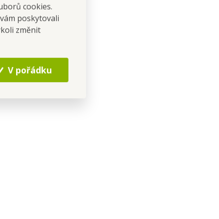
uborů cookies.
 vám poskytovali
koli změnit
V pořádku