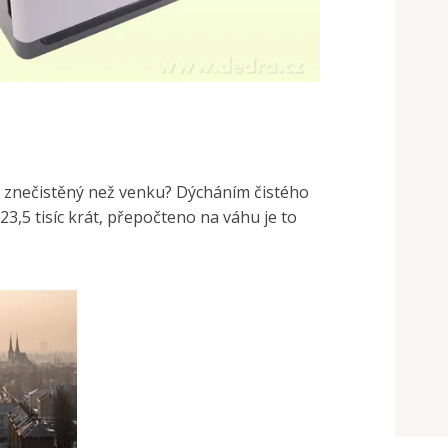
e znečistěný než venku? Dýcháním čistého
3,5 tisíc krát, přepočteno na váhu je to