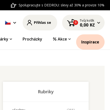
Spolupracujte s DEDROU: slevy až 30% a provize 10%
Tvůj košík
Přihlas se
0
0,00 Kč
árky
Procházky
Akce
Inspirace
Rubriky
všechny
(266)