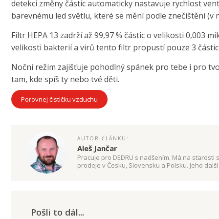
detekci změny částic automaticky nastavuje rychlost ventil
barevnému led světlu, které se mění podle znečištění (v
Filtr HEPA 13 zadrží až 99,97 % částic o velikosti 0,003 m
velikosti bakterií a virů tento filtr propustí pouze 3 částic
Noční režim zajišťuje pohodlný spánek pro tebe i pro tvo
tam, kde spíš ty nebo tvé děti.
Porovnej čističku vzduchu
AUTOR ČLÁNKU:
Aleš Jančar
Pracuje pro DEDRU s nadšením. Má na starosti
prodeje v Česku, Slovensku a Polsku. Jeho další 
online marketing.
Pošli to dál...