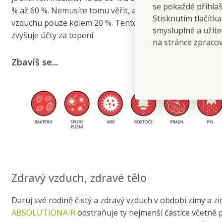
se pokaždé přihla
% až 60 %. Nemusíte tomu věřit, ale v některých českých 
Stisknutím tlačítk
vzduchu pouze kolem 20 %. Tento suchý vzduch vám pak 
smysluplné a užite
zvyšuje účty za topení.
na stránce zpraco
Zbavíš se...
Zdravý vzduch, zdravé tělo
Daruj své rodině čistý a zdravý vzduch v období zimy a 
ABSOLUTIONAIR
odstraňuje ty nejmenší částice včetně p