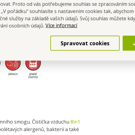
šovat. Proto od vás potřebujeme souhlas se zpracováním so
domovech je v zimě relativní vlhkost
a „V pořádku“ souhlasíte s nastavením cookies tak, abychom
způsobuje zdravotní problémy. A také
čné služby na základě vašich údajů. Svůj souhlas můžete kdy
Více informací
vání osobních údajů.
Spravovat cookies
zimního smogu. Čistička vzduchu
8in1
olétavých alergenů, bakterií a také