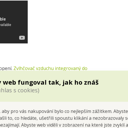
opení.
Zvlhčovač vzduchu integrovaný do
t vzduchu, a udržuje ji na správné úrovni.
 web fungoval tak, jak ho znáš
ný spánek bez rušení.
hlas s cookies)
e, což podlomí obranyschopnost a vyvolá
oložka a pneumoložka z Všeobecné fakultní
 aby pro vás nakupování bylo co nejlepším zážitkem. Abyste
ašli to, co hledáte, ušetřili spoustu klikání a nezobrazovaly
dnotách. Doporučená správná vlhkost v bytě
nezajímají. Abyste web viděli v zobrazení na které jste zvyklí
 55 %. Vždy by se mělo jednat o rozmezí 40