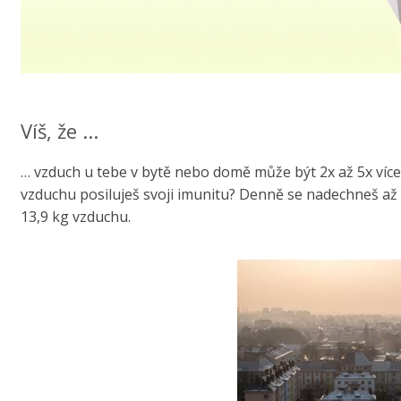
Víš, že ...
… vzduch u tebe v bytě nebo domě může být 2x až 5x víc
vzduchu posiluješ svoji imunitu? Denně se nadechneš až 2
13,9 kg vzduchu.