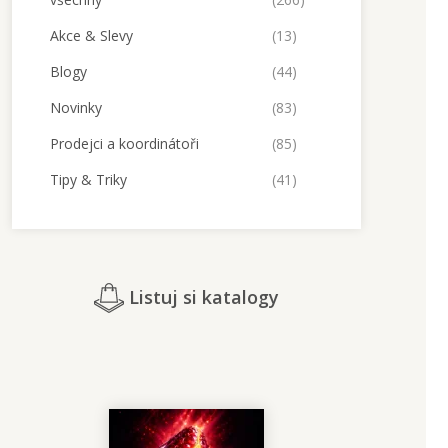
Akce & Slevy
(13)
Blogy
(44)
Novinky
(83)
Prodejci a koordinátoři
(85)
Tipy & Triky
(41)
Listuj si katalogy