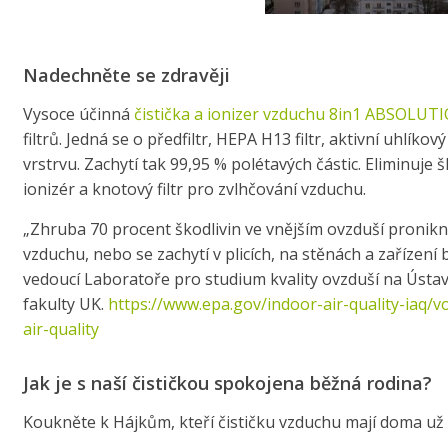
Nadechněte se zdravěji
Vysoce účinná
čistička a ionizer vzduchu
8in1 ABSOLUTI
filtrů. Jedná se o předfiltr, HEPA H13 filtr, aktivní uhlíkový
vrstrvu. Zachytí tak 99,95 % polétavých částic. Eliminuje š
ionizér a knotový filtr pro zvlhčování vzduchu.
„Zhruba 70 procent škodlivin ve vnějším ovzduší pronikne
vzduchu, nebo se zachytí v plicích, na stěnách a zařízení 
vedoucí Laboratoře pro studium kvality ovzduší na Ústav
fakulty UK.
https://www.epa.gov/indoor-air-quality-iaq/
air-quality
Jak je s naší čističkou spokojena běžná rodina?
Koukněte k Hájkům, kteří čističku vzduchu mají doma už 