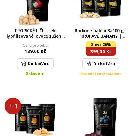
TROPICKÉ LIČI | celé
Rodinné balení 3×100 g |
lyofilizované, ovoce sušené
KŘUPAVÉ BANÁNY |
mrazem | 50 g
lyofilizované plátky, ovoce
Sleva 26%
Cena pro tebe
sušené mrazem
139,00 Kč
399,00 Kč
Do kočáru
Do kočáru
Skladem
Poslední kusy skladem
2+1