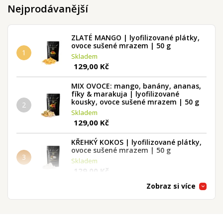
Nejprodávanější
ZLATÉ MANGO | lyofilizované plátky,
ovoce sušené mrazem | 50 g
1
Skladem
129,00 Kč
MIX OVOCE: mango, banány, ananas,
fíky & marakuja | lyofilizované
kousky, ovoce sušené mrazem | 50 g
2
Skladem
129,00 Kč
KŘEHKÝ KOKOS | lyofilizované plátky,
ovoce sušené mrazem | 50 g
3
Skladem
129,00 Kč
Zobraz si více
KŘUPAVÉ BANÁNY | lyofilizované
plátky, ovoce sušené mrazem | 50 g
4
Skladem
99,00 Kč