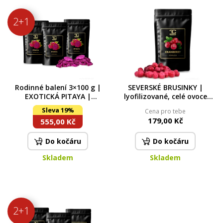
2+1
Rodinné balení 3×100 g |
SEVERSKÉ BRUSINKY |
EXOTICKÁ PITAYA |
lyofilizované, celé ovoce
lyofilizované plátky, ovoce
sušené mrazem | 50 g
Sleva 19%
Cena pro tebe
sušené mrazem
179,00 Kč
555,00 Kč
Do kočáru
Do kočáru
Skladem
Skladem
2+1