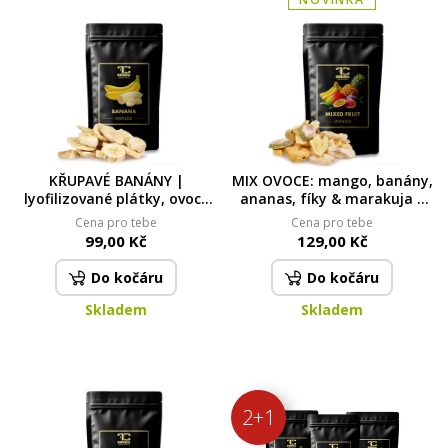
KŘUPAVÉ BANÁNY |
MIX OVOCE: mango, banány,
lyofilizované plátky, ovoce
ananas, fíky & marakuja |
sušené mrazem | 50 g
lyofilizované kousky, ovoce
Cena pro tebe
Cena pro tebe
sušené mrazem | 50 g
99,00 Kč
129,00 Kč
Do kočáru
Do kočáru
Skladem
Skladem
2+1