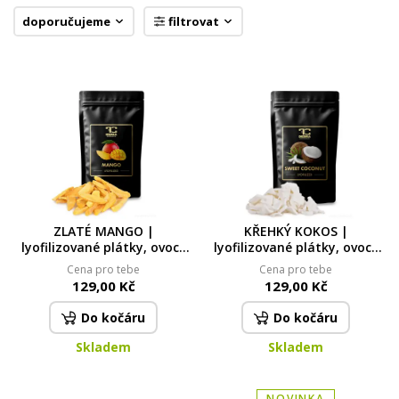
doporučujeme
filtrovat
Rodinné balení 3×100 g | KŘUPAVÉ
BANÁNY | lyofilizované plátky, ovoce
sušené mrazem
5
Poslední kusy skladem
399,00 Kč
537,00 Kč
ZLATÉ MANGO |
KŘEHKÝ KOKOS |
lyofilizované plátky, ovoce
lyofilizované plátky, ovoce
sušené mrazem | 50 g
sušené mrazem | 50 g
Cena pro tebe
Cena pro tebe
129,00 Kč
129,00 Kč
Do kočáru
Do kočáru
Skladem
Skladem
NOVINKA