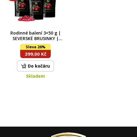
Rodinné balení 3×50 g |
SEVERSKÉ BRUSINKY |
lyofilizované, celé ovoce
Sleva 26%
sušené mrazem
399,00 Kč
Do kočáru
Skladem