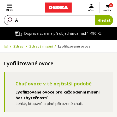
0
Otevřít menu
MENU
ÚČET
KOŠÍK
Hledat
Doprava zdarma při objednávce nad 1 490 Kč
Zdraví
Zdravé mlsání
Lyofilizované ovoce
Lyofilizované ovoce
Chuť ovoce v té nejčistší podobě
Lyofilizované ovoce pro každodenní mlsání
bez zbytečností.
Lehké, křupavé a plné přirozené chuti.