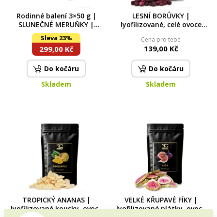
Rodinné balení 3×50 g |
LESNÍ BORŮVKY |
SLUNEČNÉ MERUŇKY |
lyofilizované, celé ovoce
lyofilizované plátky, ovoce
sušené mrazem | 50 g
Sleva 23%
Cena pro tebe
sušené mrazem
139,00 Kč
299,00 Kč
Do kočáru
Do kočáru
Skladem
Skladem
TROPICKÝ ANANAS |
VELKÉ KŘUPAVÉ FÍKY |
lyofilizované kousky, ovoce
lyofilizované plátky, ovoce