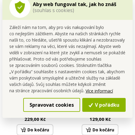
sušené mrazem 50 g
sušené mrazem 50 g
Cena pro tebe
Cena pro tebe
Aby web fungoval tak, jak ho znáš
149,00 Kč
129,00 Kč
(souhlas s cookies)
Do kočáru
Do kočáru
Záleží nám na tom, aby pro vás nakupování bylo
Skladem
Skladem
co nejlepším zážitkem. Abyste na našich stránkách rychle
našli to, co hledáte, ušetřili spoustu klikání a nezobrazovaly
se vám reklamy na věci, které vás nezajímají. Abyste web
viděli v zobrazení na které jste zvyklí a nemuseli se pokaždé
přihlašovat. Proto od vás potřebujeme souhlas
se zpracováním souborů cookies. Stisknutím tlačítka
„V pořádku“ souhlasíte s nastavením cookies tak, abychom
vám poskytovali smysluplné a užitečné služby na základě
vašich údajů. Svůj souhlas můžete kdykoli změnit
na stránce zpracování osobních údajů.
Více informací
EXOTICKÁ PITAYA |
SLUNEČNÉ MERUŇKY |
Spravovat cookies
V pořádku
lyofilizované plátky, ovoce
lyofilizované plátky, ovoce
sušené mrazem | 100 g
sušené mrazem | 50 g
Cena pro tebe
Cena pro tebe
229,00 Kč
129,00 Kč
Do kočáru
Do kočáru