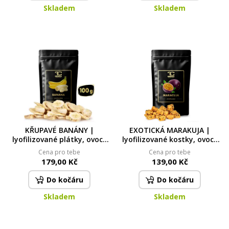
Skladem
Skladem
KŘUPAVÉ BANÁNY |
EXOTICKÁ MARAKUJA |
lyofilizované plátky, ovoce
lyofilizované kostky, ovoce
sušené mrazem | 100 g
sušené mrazem 50 g
Cena pro tebe
Cena pro tebe
179,00 Kč
139,00 Kč
Do kočáru
Do kočáru
Skladem
Skladem