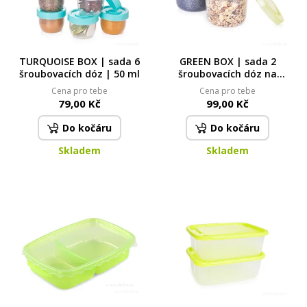
TURQUOISE BOX | sada 6
GREEN BOX | sada 2
šroubovacích dóz | 50 ml
šroubovacích dóz na
potraviny | 370 ml
Cena pro tebe
Cena pro tebe
79,00 Kč
99,00 Kč
Do kočáru
Do kočáru
Skladem
Skladem