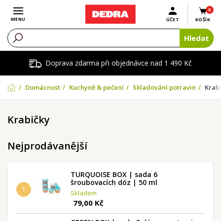
0
Otevřít menu
MENU
ÚČET
KOŠÍK
Hledat
Doprava zdarma při objednávce nad 1 490 Kč
Domácnost
Kuchyně & pečení
Skladování potravin
Krab
Krabičky
Nejprodávanější
TURQUOISE BOX | sada 6
šroubovacích dóz | 50 ml
1
Skladem
79,00 Kč