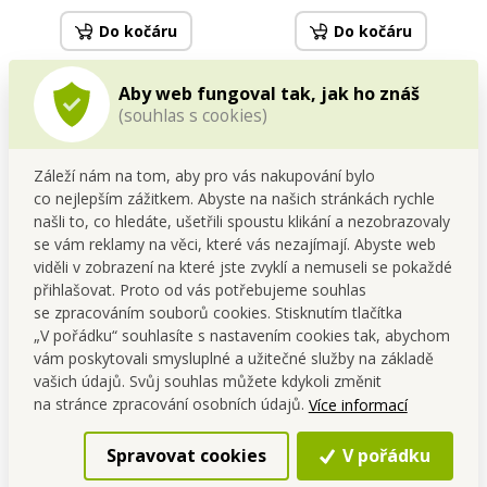
Do kočáru
Do kočáru
Skladem
Skladem
Aby web fungoval tak, jak ho znáš
(souhlas s cookies)
Záleží nám na tom, aby pro vás nakupování bylo
co nejlepším zážitkem. Abyste na našich stránkách rychle
našli to, co hledáte, ušetřili spoustu klikání a nezobrazovaly
se vám reklamy na věci, které vás nezajímají. Abyste web
viděli v zobrazení na které jste zvyklí a nemuseli se pokaždé
přihlašovat. Proto od vás potřebujeme souhlas
se zpracováním souborů cookies. Stisknutím tlačítka
DUOBOX | dělená dóza na
SEDMIKRÁSKA | Sada 7 dóz
„V pořádku“ souhlasíte s nastavením cookies tak, abychom
potraviny 700 ml + 300 ml |
na uchovávání potravin | s
vám poskytovali smysluplné a užitečné služby na základě
obědový box
barevnými víky
Cena pro tebe
Cena pro tebe
vašich údajů. Svůj souhlas můžete kdykoli změnit
79,00 Kč
299,00 Kč
na stránce zpracování osobních údajů.
Více informací
Do kočáru
Do kočáru
Spravovat cookies
V pořádku
Skladem
Skladem