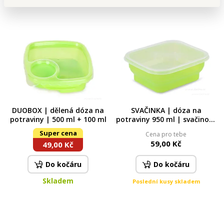
DUOBOX | dělená dóza na
SVAČINKA | dóza na
potraviny | 500 ml + 100 ml
potraviny 950 ml | svačinový
box
Super cena
Cena pro tebe
59,00 Kč
49,00 Kč
Do kočáru
Do kočáru
Skladem
Poslední kusy skladem