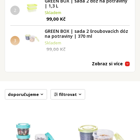
GREEN BOX | sada 2 dóz na potraviny
| 1,3 L
2
Skladem
99,00 Kč
GREEN BOX | sada 2 šroubovacích dóz
na potraviny | 370 ml
3
Skladem
99,00 Kč
DUOBOX | dělená dóza na potraviny
Zobraz si více
500 ml + 300 ml | obědový box
4
Skladem
69,00 Kč
GREEN BOX | sada 5 dóz na potraviny
doporučujeme
filtrovat
| 250 ml
5
Skladem
79,00 Kč