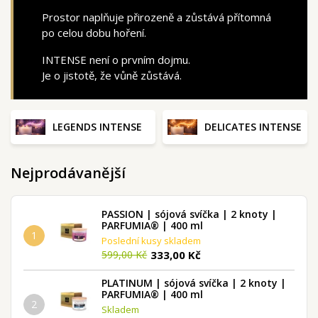
Prostor naplňuje přirozeně a zůstává přítomná
po celou dobu hoření.
INTENSE není o prvním dojmu.
Je o jistotě, že vůně zůstává.
LEGENDS INTENSE
DELICATES INTENSE
Nejprodávanější
PASSION | sójová svíčka | 2 knoty |
PARFUMIA® | 400 ml
1
Poslední kusy skladem
333,00 Kč
599,00 Kč
PLATINUM | sójová svíčka | 2 knoty |
PARFUMIA® | 400 ml
2
Skladem