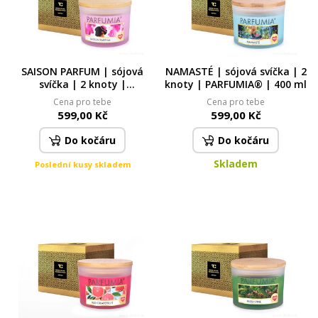
SAISON PARFUM | sójová
NAMASTÉ | sójová svíčka | 2
svíčka | 2 knoty |
knoty | PARFUMIA® | 400 ml
PARFUMIA® | 400 ml
Cena pro tebe
Cena pro tebe
599,00 Kč
599,00 Kč
Do kočáru
Do kočáru
Skladem
Poslední kusy skladem