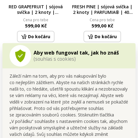
RED GRAPEFRUIT | sójová
FRESH PINE | sójová svíčka |
svíčka | 2 knoty |
2 knoty | PARFUMIA® | 400
PARFUMIA® | 400 ml
ml
Cena pro tebe
Cena pro tebe
599,00 Kč
599,00 Kč
Do kočáru
Do kočáru
Poslední kusy skladem
Poslední kusy skladem
Aby web fungoval tak, jak ho znáš
(souhlas s cookies)
Záleží nám na tom, aby pro vás nakupování bylo
co nejlepším zážitkem. Abyste na našich stránkách rychle
našli to, co hledáte, ušetřili spoustu klikání a nezobrazovaly
se vám reklamy na věci, které vás nezajímají. Abyste web
viděli v zobrazení na které jste zvyklí a nemuseli se pokaždé
přihlašovat. Proto od vás potřebujeme souhlas
se zpracováním souborů cookies. Stisknutím tlačítka
CHANSON D´AMOUR | sójová
PULPIDOO | sójová svíčka | 2
„V pořádku“ souhlasíte s nastavením cookies tak, abychom
svíčka | 2 knoty |
knoty | PARFUMIA® | 400 ml
vám poskytovali smysluplné a užitečné služby na základě
PARFUMIA® | 400 ml
Cena pro tebe
Cena pro tebe
vašich údajů. Svůj souhlas můžete kdykoli změnit