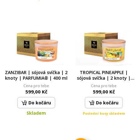
ZANZIBAR | sójová svíčka | 2
TROPICAL PINEAPPLE |
knoty | PARFUMIA® | 400 ml
sójová svíčka | 2 knoty |
PARFUMIA® | 400 ml
Cena pro tebe
Cena pro tebe
599,00 Kč
599,00 Kč
Do kočáru
Do kočáru
Skladem
Poslední kusy skladem