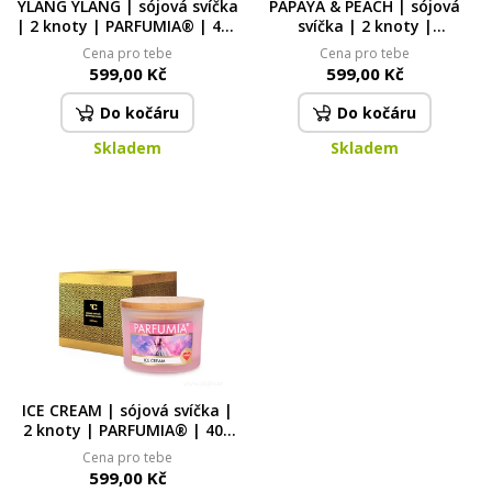
YLANG YLANG | sójová svíčka
PAPAYA & PEACH | sójová
| 2 knoty | PARFUMIA® | 400
svíčka | 2 knoty |
ml
PARFUMIA® | 400 ml
Cena pro tebe
Cena pro tebe
599,00 Kč
599,00 Kč
Do kočáru
Do kočáru
Skladem
Skladem
ICE CREAM | sójová svíčka |
2 knoty | PARFUMIA® | 400
ml
Cena pro tebe
599,00 Kč