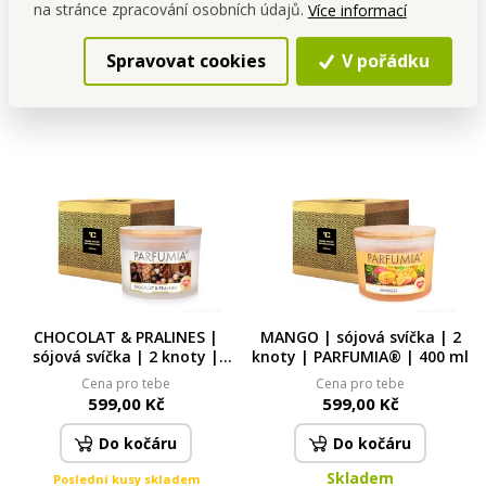
599,00 Kč
599,00 Kč
na stránce zpracování osobních údajů.
Více informací
Do kočáru
Do kočáru
Spravovat cookies
V pořádku
Skladem
Skladem
CHOCOLAT & PRALINES |
MANGO | sójová svíčka | 2
sójová svíčka | 2 knoty |
knoty | PARFUMIA® | 400 ml
PARFUMIA® | 400 ml
Cena pro tebe
Cena pro tebe
599,00 Kč
599,00 Kč
Do kočáru
Do kočáru
Skladem
Poslední kusy skladem