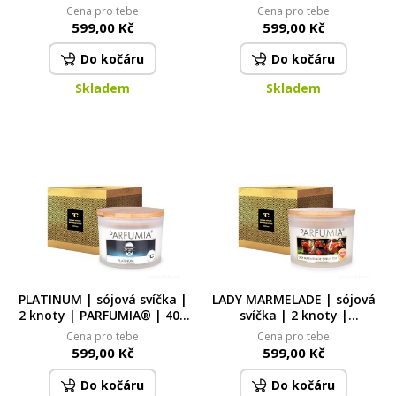
ml
PARFUMIA® | 400 ml
Cena pro tebe
Cena pro tebe
599,00 Kč
599,00 Kč
Do kočáru
Do kočáru
Skladem
Skladem
PLATINUM | sójová svíčka |
LADY MARMELADE | sójová
2 knoty | PARFUMIA® | 400
svíčka | 2 knoty |
ml
PARFUMIA® | 400 ml
Cena pro tebe
Cena pro tebe
599,00 Kč
599,00 Kč
Do kočáru
Do kočáru