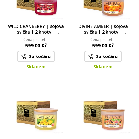
WILD CRANBERRY | sójová
DIVINE AMBER | sójová
svíčka | 2 knoty |
svíčka | 2 knoty |
PARFUMIA® | 400 ml
PARFUMIA® | 400 ml
Cena pro tebe
Cena pro tebe
599,00 Kč
599,00 Kč
Do kočáru
Do kočáru
Skladem
Skladem