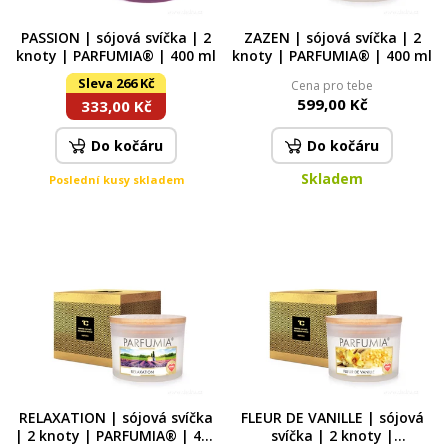
PASSION | sójová svíčka | 2
ZAZEN | sójová svíčka | 2
knoty | PARFUMIA® | 400 ml
knoty | PARFUMIA® | 400 ml
Sleva 266 Kč
Cena pro tebe
599,00 Kč
333,00 Kč
Do kočáru
Do kočáru
Skladem
Poslední kusy skladem
RELAXATION | sójová svíčka
FLEUR DE VANILLE | sójová
| 2 knoty | PARFUMIA® | 400
svíčka | 2 knoty |