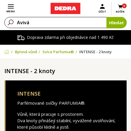
0
Otevřít menu
MENU
ÚČET
KOŠÍK
Hledat
Doprava zdarma při objednávce nad 1 490 Kč
Bytové vůně
Svíce Parfumia®
INTENSE - 2 knoty
INTENSE - 2 knoty
INTENSE
Parfémované svíčky PARFUMIA®.
Vůně, která pracuje s prostorem.
Dva knoty přinášejí stabilní, vyvážené uvolňování,
které působí klidně a jistě.