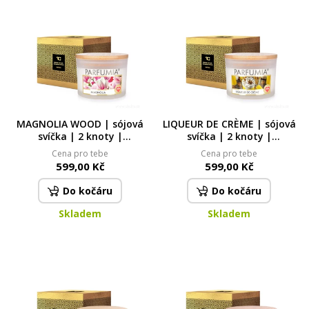
MAGNOLIA WOOD | sójová
LIQUEUR DE CRÈME | sójová
svíčka | 2 knoty |
svíčka | 2 knoty |
PARFUMIA® | 400 ml
PARFUMIA® | 400 ml
Cena pro tebe
Cena pro tebe
599,00 Kč
599,00 Kč
Do kočáru
Do kočáru
Skladem
Skladem