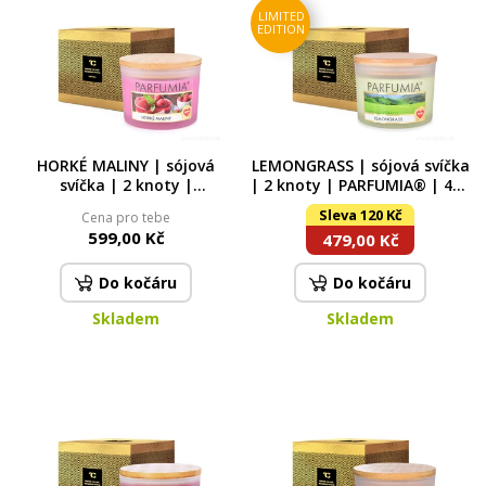
LIMITED
EDITION
HORKÉ MALINY | sójová
LEMONGRASS | sójová svíčka
svíčka | 2 knoty |
| 2 knoty | PARFUMIA® | 400
PARFUMIA® | 400 ml
ml
Sleva 120 Kč
Cena pro tebe
599,00 Kč
479,00 Kč
Do kočáru
Do kočáru
Skladem
Skladem