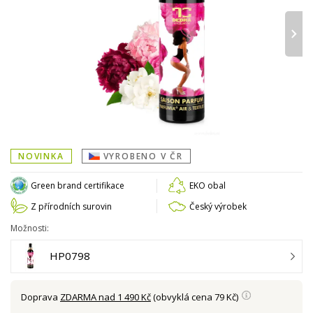
›
NOVINKA
VYROBENO V ČR
Green brand certifikace
EKO obal
Z přírodních surovin
Český výrobek
Možnosti:
HP0798
Doprava
ZDARMA nad 1 490 Kč
(obvyklá cena 79 Kč)