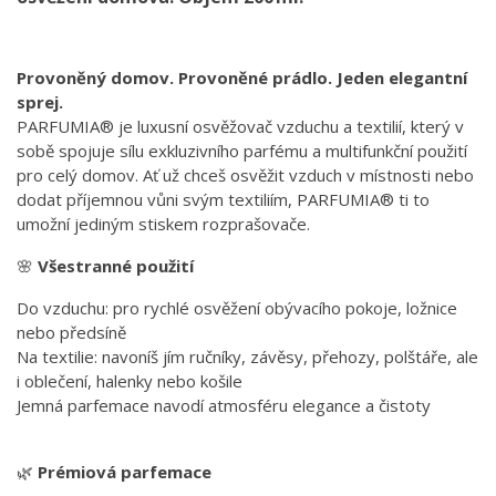
Provoněný domov. Provoněné prádlo. Jeden elegantní
sprej.
PARFUMIA® je luxusní osvěžovač vzduchu a textilií, který v
sobě spojuje sílu exkluzivního parfému a multifunkční použití
pro celý domov. Ať už chceš osvěžit vzduch v místnosti nebo
dodat příjemnou vůni svým textiliím, PARFUMIA® ti to
umožní jediným stiskem rozprašovače.
🌸
Všestranné použití
Do vzduchu: pro rychlé osvěžení obývacího pokoje, ložnice
nebo předsíně
Na textilie: navoníš jím ručníky, závěsy, přehozy, polštáře, ale
i oblečení, halenky nebo košile
Jemná parfemace navodí atmosféru elegance a čistoty
🌿
Prémiová parfemace