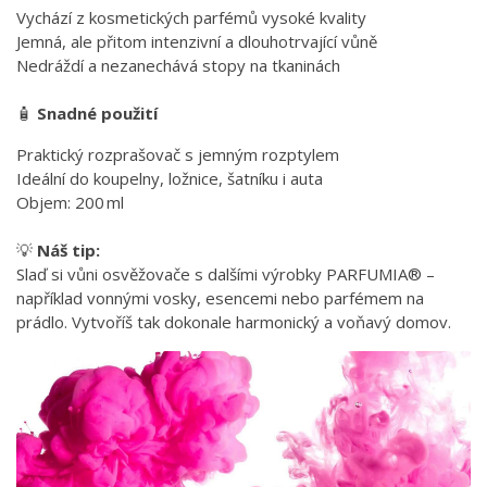
Vychází z kosmetických parfémů vysoké kvality
Jemná, ale přitom intenzivní a dlouhotrvající vůně
Nedráždí a nezanechává stopy na tkaninách
🧴
Snadné použití
Praktický rozprašovač s jemným rozptylem
Ideální do koupelny, ložnice, šatníku i auta
Objem: 200 ml
💡
Náš tip:
Slaď si vůni osvěžovače s dalšími výrobky PARFUMIA® –
například vonnými vosky, esencemi nebo parfémem na
prádlo. Vytvoříš tak dokonale harmonický a voňavý domov.