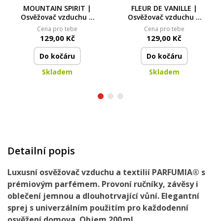
MOUNTAIN SPIRIT |
FLEUR DE VANILLE |
Osvěžovač vzduchu &
Osvěžovač vzduchu &
textilií | luxusní
textilií | luxusní
Cena pro tebe
Cena pro tebe
parfémový sprej |
parfémový sprej |
129,00 Kč
129,00 Kč
250 ml
250 ml
Do kočáru
Do kočáru
Skladem
Skladem
Detailní popis
Luxusní osvěžovač vzduchu a textilií PARFUMIA® s
prémiovým parfémem. Provoní ručníky, závěsy i
oblečení jemnou a dlouhotrvající vůní. Elegantní
sprej s univerzálním použitím pro každodenní
osvěžení domova. Objem 200 ml.