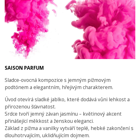
SAISON PARFUM
Sladce-ovocná kompozice s jemným pižmovým
podtónem a elegantním, hřejivým charakterem.
Úvod otevírá sladké jablko, které dodává vůni lehkost a
přirozenou šťavnatost.
Srdce tvoří jemný závan jasmínu – květinový akcent
přinášející měkkost a ženskou eleganci.
Základ z pižma a vanilky vytváří teplé, hebké zakončení s
dlouhotrvajícím, uklidňujícím dojmem.