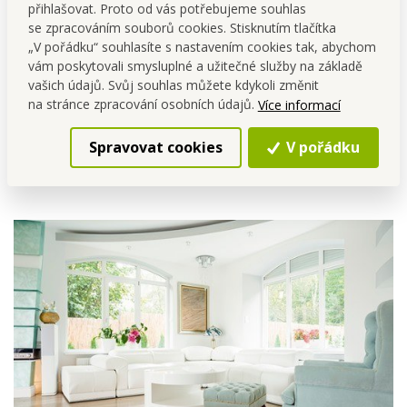
přihlašovat. Proto od vás potřebujeme souhlas
se zpracováním souborů cookies. Stisknutím tlačítka
„V pořádku“ souhlasíte s nastavením cookies tak, abychom
vám poskytovali smysluplné a užitečné služby na základě
vašich údajů. Svůj souhlas můžete kdykoli změnit
na stránce zpracování osobních údajů.
Více informací
Osvěžovače vzduchu mají
všestranné
použití
a to nejen
do vzduchu. S osvěžovači vzduchu můžeš
navonět
Spravovat cookies
V pořádku
ručníky, závěsy
ale samozřejmě i vaše
oblečení
nebo
košile
.