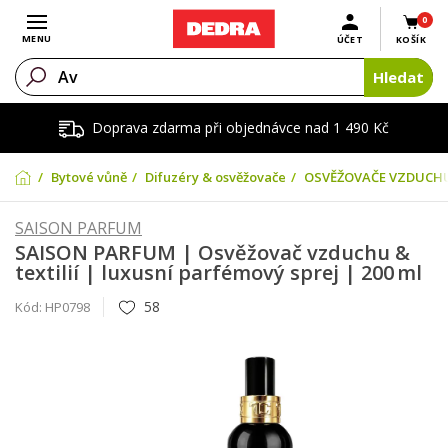
0
Otevřít menu
MENU
ÚČET
KOŠÍK
Hledat
Doprava zdarma při objednávce nad 1 490 Kč
Bytové vůně
Difuzéry & osvěžovače
OSVĚŽOVAČE VZDUCH
SAISON PARFUM
SAISON PARFUM | Osvěžovač vzduchu &
textilií | luxusní parfémový sprej | 200 ml
58
Kód:
HP0798