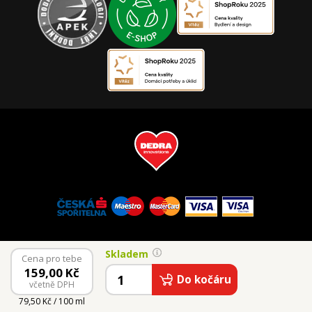
Skladem
Cena pro tebe
159,00
Kč
Do kočáru
včetně DPH
© 2026 Vaše Dedra, s.r.o.
79,50 Kč / 100 ml