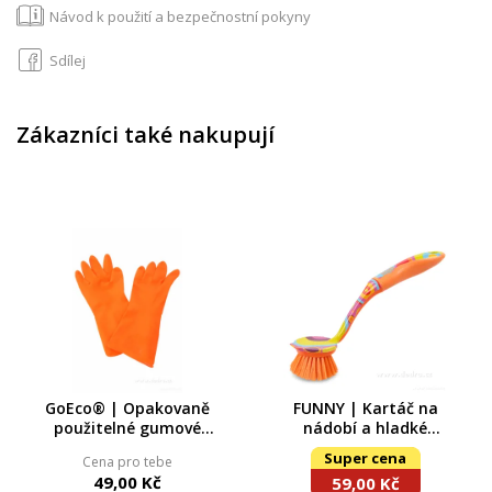
Návod k použití a bezpečnostní pokyny
Sdílej
Zákazníci také nakupují
GoEco® | Opakovaně
FUNNY | Kartáč na
použitelné gumové
nádobí a hladké
rukavice na úklid &
povrchy | s barevným
Super cena
Cena pro tebe
práci s čisticími
dekorem | 28 cm
49,00 Kč
59,00 Kč
prostředky