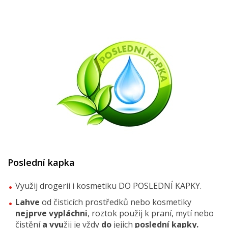
Poslední kapka
Využij drogerii i kosmetiku DO POSLEDNÍ KAPKY.
Lahve
od čisticích prostředků nebo kosmetiky
nejprve vypláchni
, roztok použij k praní, mytí nebo
čistění
a vyu
žij je vždy
do
jejich
poslední kapky.