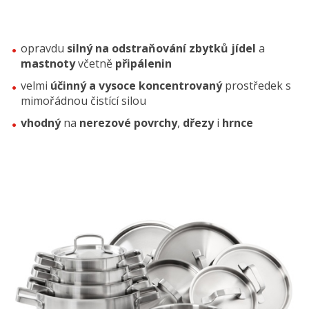
opravdu
silný na odstraňování zbytků jídel
a
mastnoty
včetně
připálenin
velmi
účinný a vysoce koncentrovaný
prostředek s
mimořádnou čistící silou
vhodný
na
nerezové p
ovrchy
,
dřezy
i
hrnce