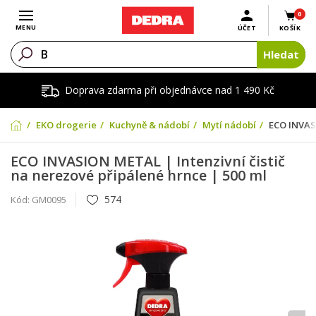
0
Otevřít menu
MENU
ÚČET
KOŠÍK
Hledat
Doprava zdarma při objednávce nad 1 490 Kč
EKO drogerie
Kuchyně & nádobí
Mytí nádobí
ECO INVASI
ECO INVASION METAL | Intenzivní čistič
na nerezové připálené hrnce | 500 ml
574
Kód:
GM0095