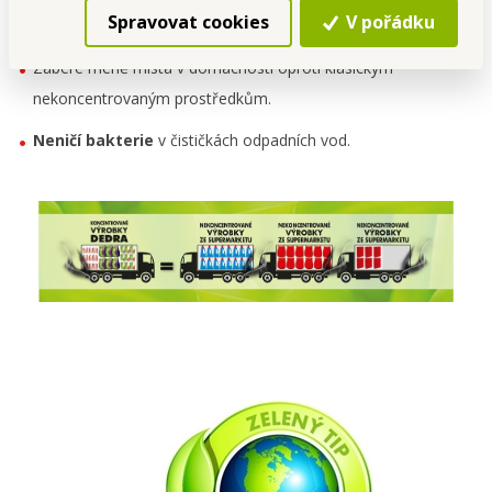
Spravovat cookies
V pořádku
výfukových plynů
Zabere méně místa v domácnosti oproti klasickým
nekoncentrovaným prostředkům.
Neničí bakterie
v čističkách odpadních vod.