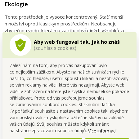
Ekologie
Tento prostředek je vysoce koncentrovaný. Stačí menší
množství oproti klasickým prostředkům. Neobsahuje
zbytečnou vodu, která má za cíl u obyčejných výrobků ze
supermarketu jen zvyšovat celkový objem tekutiny a
Aby web fungoval tak, jak ho znáš
výhodnost produktu.
(souhlas s cookies)
Díky menšímu plastovému odlehčenému obalu našeho
koncentrátu šetříš životní prostředí při následném
zpracování odpadových plastů. Ušetříš peníze za zbytečné
Záleží nám na tom, aby pro vás nakupování bylo
nadměrné plastové obaly ředěných prostředků a jejich
co nejlepším zážitkem. Abyste na našich stránkách rychle
přepravu do supermarketu.
našli to, co hledáte, ušetřili spoustu klikání a nezobrazovaly
se vám reklamy na věci, které vás nezajímají. Abyste web
viděli v zobrazení na které jste zvyklí a nemuseli se pokaždé
Díky tomu získáš jen koncetrovanou sílu, kterou skutečně
přihlašovat. Proto od vás potřebujeme souhlas
potřebuješ a využiješ
se zpracováním souborů cookies. Stisknutím tlačítka
Vznikne
menší
množství
pro následnou recyklaci
odpadu
„V pořádku“ souhlasíte s nastavením cookies tak, abychom
plastů
vám poskytovali smysluplné a užitečné služby na základě
vašich údajů. Svůj souhlas můžete kdykoli změnit
Na zabalení našeho koncetrátu stačí
menší
obal
.
na stránce zpracování osobních údajů.
Více informací
Menší obal při přepravě k tobě vyprodukuje
méně emisí