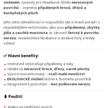
složením
, vyvinutý pro hloubkové čištění
nerezových
povrchů
– zejména
připálených hrnců, dřezů a
kuchyňských ploch
.
Jeho silná odmašťovací a rozpouštěcí síla si hravě poradí i s
nejodolnějšími nečistotami, jako jsou
připáleniny, zbytky
jídla a zaschlá mastnota
. Je zároveň
šetrný k povrchu
nerezu
, nezanechává škrábance a dodává čistý a lesklý
vzhled.
✅
Hlavní benefity:
Intenzivně odstraňuje připáleniny a tuky
Ideální na
nerezové hrnce, dřezy, varné plochy
Vysoce koncentrovaný –
stačí malé množství
EKOLOGICKÉ složení
šetrné k životnímu prostředí
Neagresivní k povrchům –
bez poškození nerezu
🧴
Použití:
Aplikuj na navlhčený povrch.