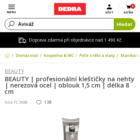
0
Otevřít menu
MENU
ÚČET
KOŠÍK
Hledat
Doprava zdarma při objednávce nad 1 490 Kč
Domácnost
Koupelna & WC
Péče o tělo a vlasy
Manikúra
BEAUTY
BEAUTY | profesionální kleštičky na nehty
| nerezová ocel | oblouk 1,5 cm | délka 8
cm
138
Kód:
FC7698