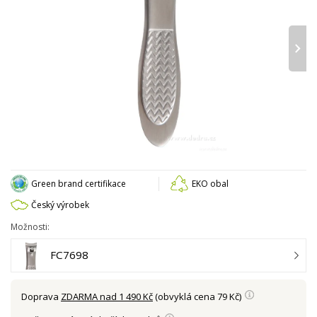
›
Green brand certifikace
EKO obal
Český výrobek
Možnosti:
FC7698
Doprava
ZDARMA nad 1 490 Kč
(obvyklá cena 79 Kč)