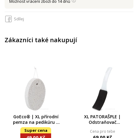
Možnost vrácení zboží do 14 dnů
Sdílej
Zákazníci také nakupují
GoEco® | XL přírodní
XL PATORAŠPLE |
pemza na pedikúru |
Odstraňovač
na zrohovatělou kůži
zrohovatělé kůže na
Super cena
Cena pro tebe
na patách
patách | ergonomická
69,00 Kč
49,00 Kč