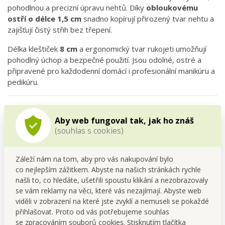
pohodlnou a precizní úpravu nehtů. Díky
obloukovému
ostří o délce 1,5 cm
snadno kopírují přirozený tvar nehtu a
zajišťují čistý střih bez třepení.
Délka kleštiček
8 cm
a ergonomický tvar rukojeti umožňují
pohodlný úchop a bezpečné použití. Jsou odolné, ostré a
připravené pro každodenní domácí i profesionální manikúru a
pedikúru.
Hlavní výhody
Aby web fungoval tak, jak ho znáš
Profesionální ostří
– obloukové břity pro hladký a přesný
(souhlas s cookies)
střih.
Ergonomický design
– pohodlné a bezpečné použití.
Odolná nerezová ocel
– dlouhá životnost a snadná
Záleží nám na tom, aby pro vás nakupování bylo
údržba.
co nejlepším zážitkem. Abyste na našich stránkách rychle
Univerzální použití
– ideální pro ruce i nohy.
našli to, co hledáte, ušetřili spoustu klikání a nezobrazovaly
Kompaktní velikost
– praktické i na cestování.
se vám reklamy na věci, které vás nezajímají. Abyste web
viděli v zobrazení na které jste zvyklí a nemuseli se pokaždé
přihlašovat. Proto od vás potřebujeme souhlas
Technické parametry
se zpracováním souborů cookies. Stisknutím tlačítka