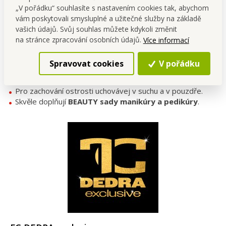
Materiál:
nerezová ocel
„V pořádku“ souhlasíte s nastavením cookies tak, abychom
Délka kleštiček:
8 cm
vám poskytovali smysluplné a užitečné služby na základě
Délka oblouku ostří:
1,5 cm
vašich údajů. Svůj souhlas můžete kdykoli změnit
Barva/provedení:
kovové
na stránce zpracování osobních údajů.
Více informací
Spravovat cookies
V pořádku
Tipy
Po každém použití doporučujeme kleštičky očistit a vysušit.
Pro zachování ostrosti uchovávej v suchu a v pouzdře.
Skvěle doplňují
BEAUTY sady manikúry a pedikúry
.