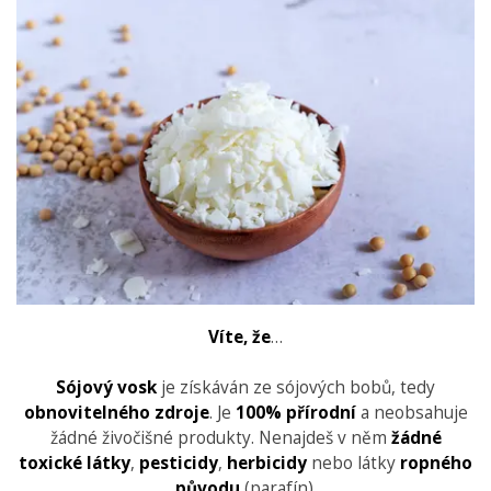
Víte, že
…
Sójový vosk
je získáván ze sójových bobů, tedy
obnovitelného zdroje
. Je
100% přírodní
a neobsahuje
žádné živočišné produkty. Nenajdeš v něm
žádné
toxické látky
,
pesticidy
,
herbicidy
nebo látky
ropného
původu
(parafín).