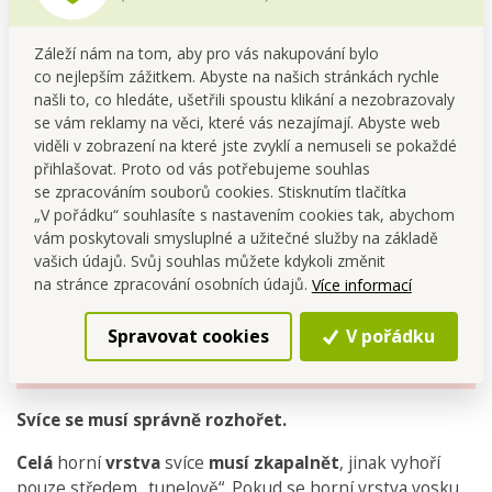
-
eko
bavlněný
knot
-
eko obal
z recyklovatelného skla s bambusovým víkem
Záleží nám na tom, aby pro vás nakupování bylo
Doba
hoření až 60 HODIN
co nejlepším zážitkem. Abyste na našich stránkách rychle
našli to, co hledáte, ušetřili spoustu klikání a nezobrazovaly
Rozměry
: svíce: průměr: 8 cm, výška: 10 cm, balení
se vám reklamy na věci, které vás nezajímají. Abyste web
(kartonový obal): š 8,5 x h 8,5 x v 10,5 cm
viděli v zobrazení na které jste zvyklí a nemuseli se pokaždé
přihlašovat. Proto od vás potřebujeme souhlas
se zpracováním souborů cookies. Stisknutím tlačítka
„V pořádku“ souhlasíte s nastavením cookies tak, abychom
vám poskytovali smysluplné a užitečné služby na základě
vašich údajů. Svůj souhlas můžete kdykoli změnit
Protože se jedná o ruční
na stránce zpracování osobních údajů.
Více informací
výrobu, je počet vyrobených
kusů omezen.
Spravovat cookies
V pořádku
Svíce se musí správně rozhořet.
Celá
horní
vrstva
svíce
musí zkapalnět
, jinak vyhoří
pouze středem „tunelově“. Pokud se horní vrstva vosku