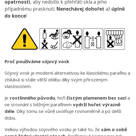
opatrnosti
, aby nedošlo k přehřátí skla a jeho
případnému prasknutí.
Nenechávej dohořet
až
úplně
do konce
!
Proč používáme sójový vosk
Sójový vosk je moderní alternativou ke klasickému parafínu a
získává si stále větší oblibu díky svým přirozeným
vlastnostem.
Je
rostlinného původu
, hoří
čistým plamenem bez sazí
a
ve srovnání s běžným parafínem
vydrží hořet výrazně
déle
. Díky tomu se vůně uvolňuje rovnoměrně a po delší
dobu.
Velkou výhodou sójového vosku je také to, že
sám o sobě