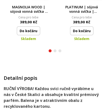
MAGNOLIA WOOD |
PLATINUM | sójová
sójová vonná svíčka |
vonná svíčka |
PARFUMIA® | 250 ml
PARFUMIA® | 250 ml
Cena pro tebe
Cena pro tebe
389,00 Kč
389,00 Kč
Do kočáru
Do kočáru
Skladem
Skladem
Detailní popis
RUČNÍ VÝROBA!
Každou svíci ručně vyrábíme u
nás
v České Skalici
a obsahuje
kvalitní prémiový
parfém.
Balena je
v atraktivním obalu
z
recyklovaného kartonu.