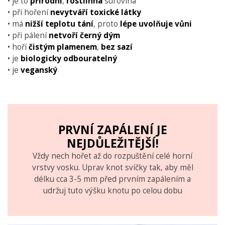
• je to
přírodní
,
rostlinná
surovina
• při hoření
nevytváří toxické látky
• má
nižší teplotu tání
, proto
lépe uvolňuje vůni
• při pálení
netvoří černý dým
• hoří
čistým plamenem
,
bez sazí
• je
biologicky odbouratelný
• je
veganský
PRVNÍ ZAPÁLENÍ JE
NEJDŮLEŽITĚJŠÍ!
Vždy nech hořet až do rozpuštění celé horní
vrstvy vosku. Uprav knot svíčky tak, aby měl
délku cca 3-5 mm před prvním zapálením a
udržuj tuto výšku knotu po celou dobu