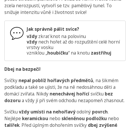
zcela nerozpustí, vytvoří se tzv. paměťový tunel. To
snižuje intenzitu vůně i životnost svíce!
Jak správně pálit svíce?
vždy
zkrať knot na polovinu
vždy
nech hořet až do rozpuštění celé horní
vrstvy vosku
vzniklou „
houbičku
“ na knotu
zastřihuj
Dbej na bezpečí
!
Svíčky
nepal poblíž hořlavých předmětů
, na šikmém
podkladu a také se ujisti, že na ně nedosáhnou děti a
domácí zvířata. Nikdy
nenechávej hořící
svíčku
bez
dozoru
a vždy jí při svém odchodu nezapomeň zhasnout.
Svíčku
vždy umísti
na nehořlavý
odolný
povrch
.
Nejlépe
keramickou
nebo
skleněnou podložku
nebo
talířek
. Před úplným dohořením svíčky
dbej zvýšené