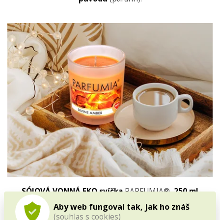
SÓJOVÁ VONNÁ EKO svíčka
PARFUMIA®,
250 ml
Aby web fungoval tak, jak ho znáš
-
eko
sójový
vosk
(souhlas s cookies)