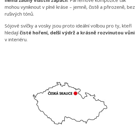
nemá žádný vlastní zápach
. Parfémové kompozice tak
mohou vyniknout v plné kráse – jemně, čistě a přirozeně, bez
rušivých tónů.
Sójové svíčky a vosky jsou proto ideální volbou pro ty, kteří
hledají
čisté hoření, delší výdrž a krásně rozvinutou vůni
v interiéru.