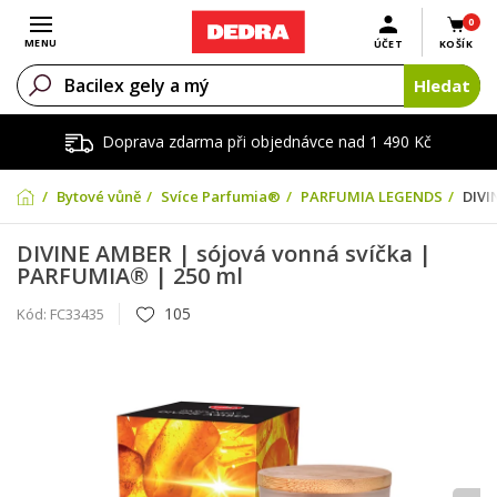
0
Otevřít menu
MENU
ÚČET
KOŠÍK
Hledat
Doprava zdarma při objednávce nad 1 490 Kč
Bytové vůně
Svíce Parfumia®
PARFUMIA LEGENDS
DIVI
DIVINE AMBER | sójová vonná svíčka |
PARFUMIA® | 250 ml
105
Kód:
FC33435