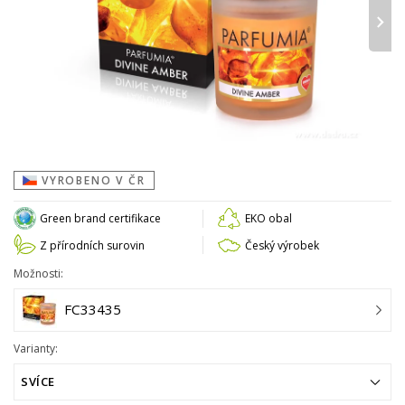
›
VYROBENO V ČR
Green brand certifikace
EKO obal
Z přírodních surovin
Český výrobek
Možnosti:
FC33435
Varianty:
SVÍCE