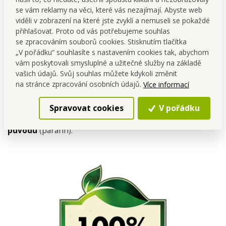
se vám reklamy na věci, které vás nezajímají. Abyste web
viděli v zobrazení na které jste zvyklí a nemuseli se pokaždé
přihlašovat. Proto od vás potřebujeme souhlas
se zpracováním souborů cookies. Stisknutím tlačítka
„V pořádku“ souhlasíte s nastavením cookies tak, abychom
Víte, že
…
vám poskytovali smysluplné a užitečné služby na základě
vašich údajů. Svůj souhlas můžete kdykoli změnit
Sójový vosk
je získáván ze sójových bobů, tedy
na stránce zpracování osobních údajů.
Více informací
obnovitelného zdroje
. Je
100% přírodní
a neobsahuje
žádné živočišné produkty. Nenajdeš v něm
žádné
Spravovat cookies
V pořádku
toxické látky
,
pesticidy
,
herbicidy
nebo látky
ropného
původu
(parafín).