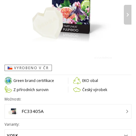
›
VYROBENO V ČR
Green brand certifikace
EKO obal
Z přírodních surovin
Český výrobek
Možnosti:
FC33405A
Varianty:
VOSK