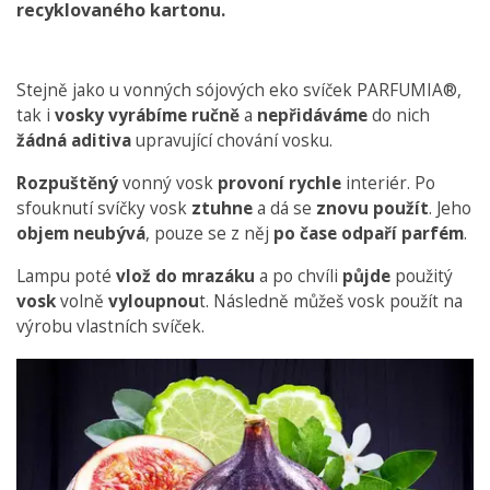
recyklovaného kartonu.
Stejně jako u vonných sójových eko svíček PARFUMIA®,
tak i
vosky vyrábíme ručně
a
nepřidáváme
do nich
žádná aditiva
upravující chování vosku.
Rozpuštěný
vonný vosk
provoní rychle
interiér. Po
sfouknutí svíčky vosk
ztuhne
a dá se
znovu použít
. Jeho
objem neubývá
, pouze se z něj
po čase odpaří parfém
.
Lampu poté
vlož do mrazáku
a po chvíli
půjde
použitý
vosk
volně
vyloupnou
t. Následně můžeš vosk použít na
výrobu vlastních svíček.