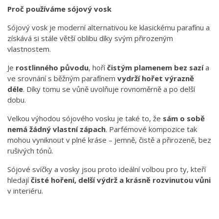
Proč používáme sójový vosk
Sójový vosk je moderní alternativou ke klasickému parafínu a
získává si stále větší oblibu díky svým přirozeným
vlastnostem.
Je
rostlinného původu
, hoří
čistým plamenem bez sazí
a
ve srovnání s běžným parafínem
vydrží hořet výrazně
déle
. Díky tomu se vůně uvolňuje rovnoměrně a po delší
dobu.
Velkou výhodou sójového vosku je také to, že
sám o sobě
nemá žádný vlastní zápach
. Parfémové kompozice tak
mohou vyniknout v plné kráse – jemně, čistě a přirozeně, bez
rušivých tónů.
Sójové svíčky a vosky jsou proto ideální volbou pro ty, kteří
hledají
čisté hoření, delší výdrž a krásně rozvinutou vůni
v interiéru.