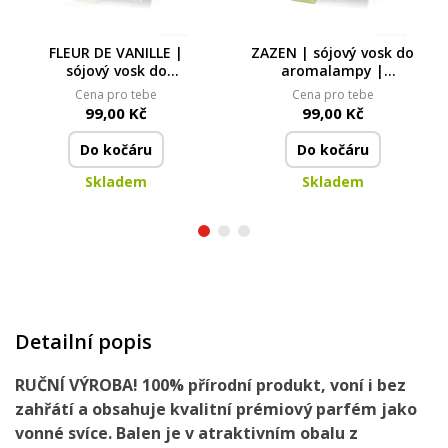
FLEUR DE VANILLE |
ZAZEN | sójový vosk do
sójový vosk do
aromalampy |
aromalampy |
PARFUMIA® | 40 ml
Cena pro tebe
Cena pro tebe
PARFUMIA® | 40 ml
99,00 Kč
99,00 Kč
Do kočáru
Do kočáru
Skladem
Skladem
Detailní popis
RUČNÍ VÝROBA!
100% přírodní
produkt,
voní i bez
zahřátí
a obsahuje
kvalitní prémiový parfém
jako
vonné svíce. Balen je
v atraktivním obalu
z