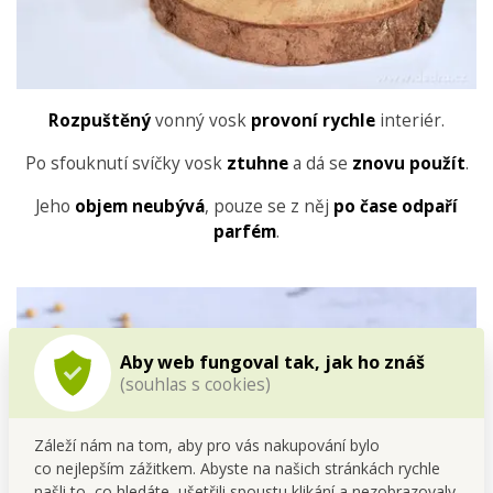
Rozpuštěný
vonný vosk
provoní rychle
interiér.
Po sfouknutí svíčky vosk
ztuhne
a dá se
znovu použít
.
Jeho
objem neubývá
, pouze se z něj
po čase odpaří
parfém
.
Aby web fungoval tak, jak ho znáš
(souhlas s cookies)
Záleží nám na tom, aby pro vás nakupování bylo
co nejlepším zážitkem. Abyste na našich stránkách rychle
našli to, co hledáte, ušetřili spoustu klikání a nezobrazovaly