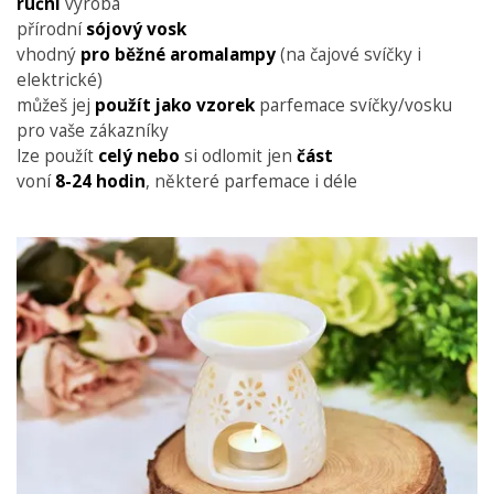
ruční
výroba
přírodní
sójový vosk
vhodný
pro běžné aromalampy
(na čajové svíčky i
elektrické)
můžeš jej
použít jako vzorek
parfemace svíčky/vosku
pro vaše zákazníky
lze použít
celý
nebo
si odlomit jen
část
voní
8-24 hodin
, některé parfemace i déle