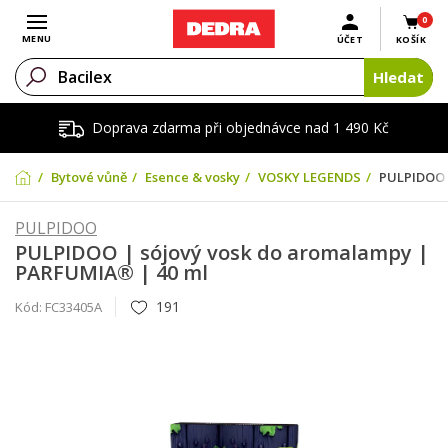
0
Otevřít menu
MENU
ÚČET
KOŠÍK
Hledat
Doprava zdarma při objednávce nad 1 490 Kč
Bytové vůně
Esence & vosky
VOSKY LEGENDS
PULPIDOO 
PULPIDOO
PULPIDOO | sójový vosk do aromalampy |
PARFUMIA® | 40 ml
191
Kód:
FC33405A