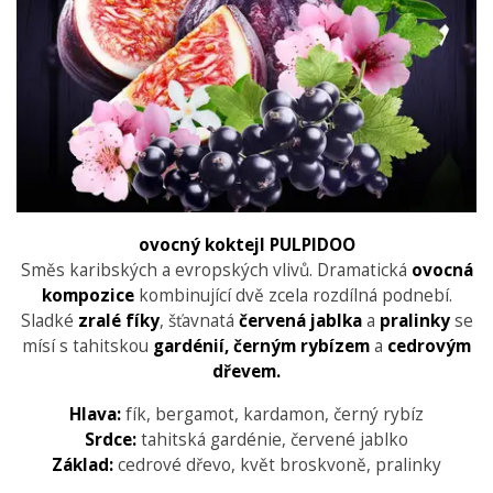
ovocný koktejl PULPIDOO
Směs karibských a evropských vlivů. Dramatická
ovocná
kompozice
kombinující dvě zcela rozdílná podnebí.
Sladké
zralé fíky
, šťavnatá
červená jablka
a
pralinky
se
mísí s tahitskou
gardénií,
černým rybízem
a
cedrovým
dřevem.
Hlava:
fík, bergamot, kardamon, černý rybíz
Srdce:
tahitská gardénie, červené jablko
Základ:
cedrové dřevo, květ broskvoně, pralinky