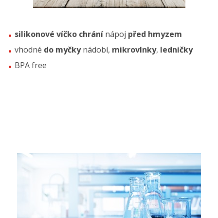
silikonové víčko chrání
nápoj
před hmyzem
vhodné
do myčky
nádobí,
mikrovlnky
,
ledničky
BPA free