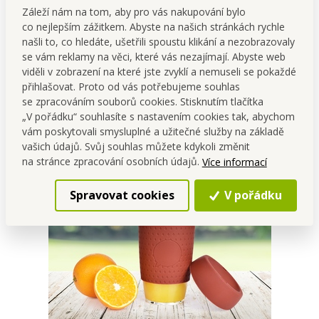
Záleží nám na tom, aby pro vás nakupování bylo
Máte rádi
voňavou kávu
,
co nejlepším zážitkem. Abyste na našich stránkách rychle
našli to, co hledáte, ušetřili spoustu klikání a nezobrazovaly
lahodný
čaj, smoothie
nebo
se vám reklamy na věci, které vás nezajímají. Abyste web
třeba
čerstvou domácí
viděli v zobrazení na které jste zvyklí a nemuseli se pokaždé
přihlašovat. Proto od vás potřebujeme souhlas
limonádu
s sebou?
se zpracováním souborů cookies. Stisknutím tlačítka
„V pořádku“ souhlasíte s nastavením cookies tak, abychom
vám poskytovali smysluplné a užitečné služby na základě
vašich údajů. Svůj souhlas můžete kdykoli změnit
na stránce zpracování osobních údajů.
Více informací
Spravovat cookies
V pořádku