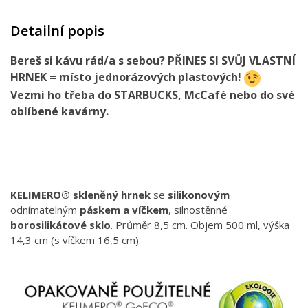
Detailní popis
Bereš si kávu rád/a s sebou? PŘINES SI SVŮJ VLASTNÍ
HRNEK
= místo jednorázových plastových!
Vezmi ho třeba do
STARBUCKS
,
McCafé
nebo do své
oblíbené kavárny
.
KELIMERO® skleněný hrnek
se
silikonovým
odnímatelným
páskem a víčkem
, silnostěnné
borosilikátové sklo
. Průměr 8,5 cm. Objem 500 ml, výška
14,3 cm (s víčkem 16,5 cm).