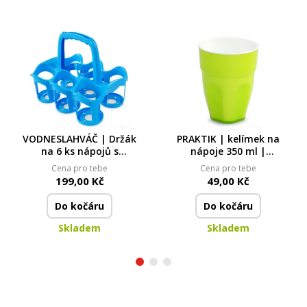
VODNESLAHVÁČ | Držák
PRAKTIK | kelímek na
na 6 ks nápojů s
nápoje 350 ml |
rukojetí | na lahve,
opakovaně použitelný
Cena pro tebe
Cena pro tebe
kelímky i PETky |
plastový kelímek
199,00 Kč
49,00 Kč
modrý
Do kočáru
Do kočáru
Skladem
Skladem