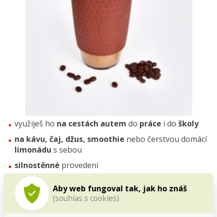
využiješ ho
na cestách autem
do
práce
i do
školy
na kávu, čaj, džus, smoothie
nebo čerstvou domácí
limonádu
s sebou
silnostěnné
provedení
Aby web fungoval tak, jak ho znáš
(souhlas s cookies)