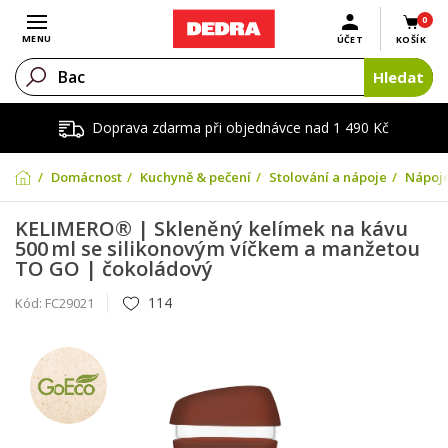
0
Otevřít menu
MENU
ÚČET
KOŠÍK
Hledat
Doprava zdarma při objednávce nad 1 490 Kč
Domácnost
Kuchyně & pečení
Stolování a nápoje
Nápoj
KELIMERO® | Skleněný kelímek na kávu
500 ml se silikonovým víčkem a manžetou
TO GO | čokoládový
114
Kód:
FC29021