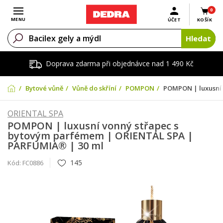
0
Otevřít menu
MENU
ÚČET
KOŠÍK
Hledat
Doprava zdarma při objednávce nad 1 490 Kč
Bytové vůně
Vůně do skříní
POMPON
POMPON | luxusní 
ORIENTAL SPA
POMPON | luxusní vonný střapec s
bytovým parfémem | ORIENTAL SPA |
PARFUMIA® | 30 ml
145
Kód:
FC0886