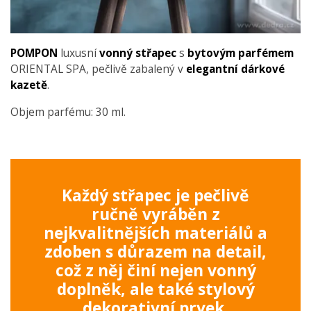
POMPON
luxusní
vonný
střapec
s
bytovým
parfémem
ORIENTAL SPA, pečlivě zabalený v
elegantní dárkové
kazetě
.
Objem parfému: 30 ml.
Každý střapec je pečlivě
ručně vyráběn z
nejkvalitnějších materiálů a
zdoben s důrazem na detail,
což z něj činí nejen vonný
doplněk, ale také stylový
dekorativní prvek.