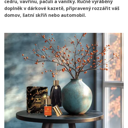
cedru, vavřínu, pačuli a vanilky. Ručně vyráběný
doplněk v dárkové kazetě, připravený rozzářit váš
domov, šatní skříň nebo automobil.