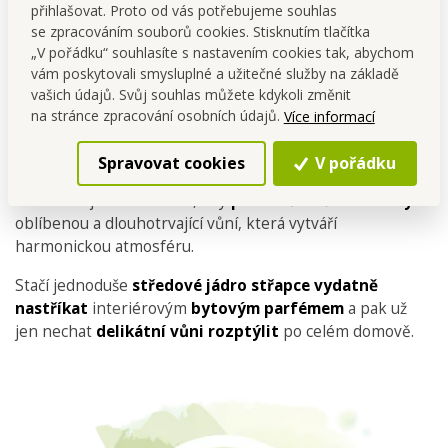
přihlašovat. Proto od vás potřebujeme souhlas
se zpracováním souborů cookies. Stisknutím tlačítka
„V pořádku“ souhlasíte s nastavením cookies tak, abychom
vám poskytovali smysluplné a užitečné služby na základě
vašich údajů. Svůj souhlas můžete kdykoli změnit
na stránce zpracování osobních údajů.
Více informací
Spravovat cookies
V pořádku
POMPON je navržen tak, aby
provoněl vaše interiéry
oblíbenou a dlouhotrvající vůní, která vytváří
harmonickou atmosféru.
Stačí jednoduše
středové jádro střapce
vydatně
nastříkat
interiérovým
bytovým
parfémem
a pak už
jen nechat
delikátní
vůni
rozptýlit
po celém domově.