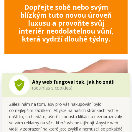
Dopřejte sobě nebo svým
blízkým tuto novou úroveň
luxusu a provoňte svůj
interiér neodolatelnou vůní,
která vydrží dlouhé týdny.
Aby web fungoval tak, jak ho znáš
(souhlas s cookies)
Záleží nám na tom, aby pro vás nakupování bylo
co nejlepším zážitkem. Abyste na našich stránkách rychle
našli to, co hledáte, ušetřili spoustu klikání a nezobrazovaly
se vám reklamy na věci, které vás nezajímají. Abyste web
viděli v zobrazení na které jste zvyklí a nemuseli se pokaždé