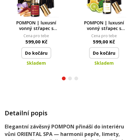
POMPON | luxusní
POMPON | luxusní
vonný střapec s
vonný střapec s
bytovým parfémem |
bytovým parfémem |
Cena pro tebe
Cena pro tebe
RED VELVET |
MY HOME | PARFUMIA®
599,00 Kč
599,00 Kč
PARFUMIA®
Do kočáru
Do kočáru
Skladem
Skladem
Detailní popis
Elegantní závěsný POMPON přináší do interiéru
vůni ORIENTAL SPA — harmonii pepře, limety,