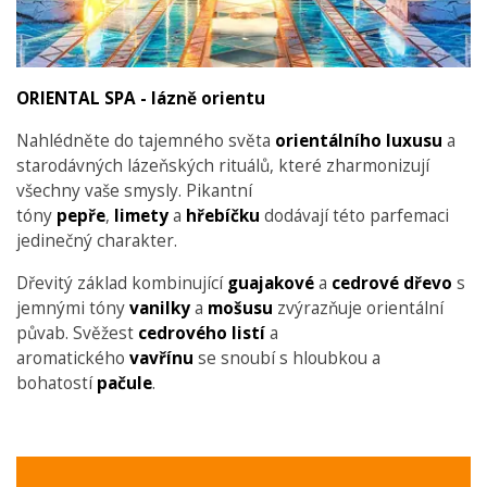
ORIENTAL SPA - lázně orientu
Nahlédněte do tajemného světa
orientálního
luxusu
a
starodávných lázeňských rituálů, které zharmonizují
všechny vaše smysly. Pikantní
tóny
pepře
,
limety
a
hřebíčku
dodávají této parfemaci
jedinečný charakter.
Dřevitý základ kombinující
guajakové
a
cedrové
dřevo
s
jemnými tóny
vanilky
a
mošusu
zvýrazňuje orientální
půvab. Svěžest
cedrového
listí
a
aromatického
vavřínu
se snoubí s hloubkou a
bohatostí
pačule
.