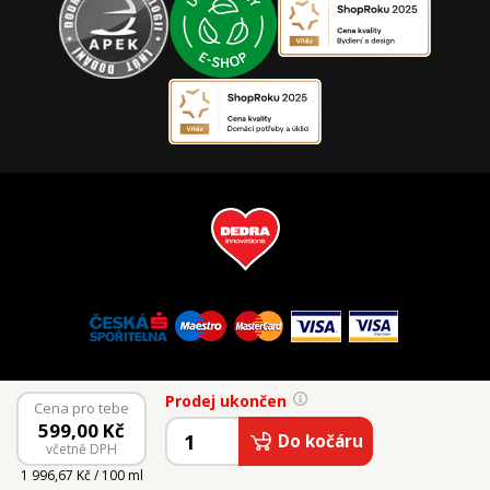
Prodej ukončen
Cena pro tebe
599,00
Kč
Do kočáru
včetně DPH
© 2026 Vaše Dedra, s.r.o.
1 996,67 Kč / 100 ml