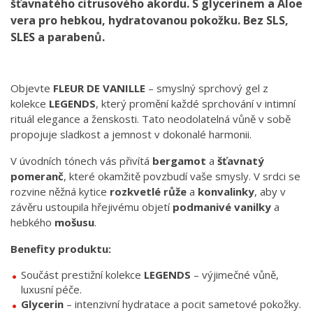
šťavnatého citrusového akordu. S glycerinem a Aloe
vera pro hebkou, hydratovanou pokožku. Bez SLS,
SLES a parabenů.
Objevte
FLEUR DE VANILLE
– smyslný sprchový gel z
kolekce
LEGENDS
, který promění každé sprchování v intimní
rituál elegance a ženskosti. Tato neodolatelná vůně v sobě
propojuje sladkost a jemnost v dokonalé harmonii.
V úvodních tónech vás přivítá
bergamot
a
šťavnatý
pomeranč
, které okamžitě povzbudí vaše smysly. V srdci se
rozvine něžná kytice
rozkvetlé růže
a
konvalinky
, aby v
závěru ustoupila hřejivému objetí
podmanivé vanilky
a
hebkého
mošusu
.
Benefity produktu:
Součást prestižní kolekce
LEGENDS
– výjimečné vůně,
luxusní péče.
Glycerin
– intenzivní hydratace a pocit sametové pokožky.