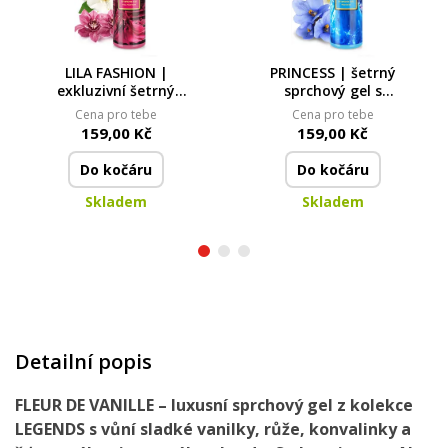
LILA FASHION |
PRINCESS | šetrný
exkluzivní šetrný
sprchový gel s
sprchový gel s
glycerinem & Aloe vera
Cena pro tebe
Cena pro tebe
glycerinem & Aloe vera
| 320 ml | LEGENDS
159,00 Kč
159,00 Kč
| 320 ml | LEGENDS
Do kočáru
Do kočáru
Skladem
Skladem
Detailní popis
FLEUR DE VANILLE – luxusní sprchový gel z kolekce
LEGENDS s vůní sladké vanilky, růže, konvalinky a