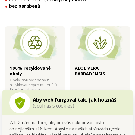
bez parabenů
100% recyklované
ALOE VERA
obaly
BARBADENSIS
Obaly jsou vyrobeny z
recyklovatelných materiálů.
Prosíme, abys po
spotřebování každého
Aby web fungoval tak, jak ho znáš
prostředku obal opět
odevzdal(
(souhlas s cookies)
Záleží nám na tom, aby pro vás nakupování bylo
co nejlepším zážitkem. Abyste na našich stránkách rychle