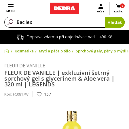
0
Otevřít menu
MENU
ÚČET
KOŠÍK
Hledat
Doprava zdarma při objednávce nad 1 490 Kč
Kosmetika
Mytí a péče o tělo
Sprchové gely, pěny & mýdla
FLEUR DE VANILLE
FLEUR DE VANILLE | exkluzivní šetrný
sprchový gel s glycerinem & Aloe vera |
320 ml | LEGENDS
157
Kód:
FC0817W