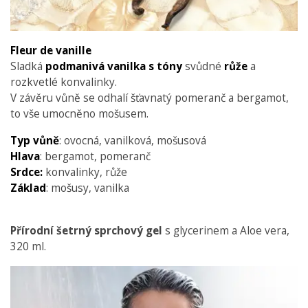
Fleur de vanille
Sladká
podmanivá vanilka s tóny
svůdné
růže
a
rozkvetlé konvalinky.
V závěru vůně se odhalí šťavnatý pomeranč a bergamot,
to vše umocněno mošusem.
Typ vůně
: ovocná, vanilková, mošusová
Hlava
: bergamot, pomeranč
Srdce:
konvalinky, růže
Základ
: mošusy, vanilka
Přírodní šetrný sprchový gel
s glycerinem a Aloe vera,
320 ml.