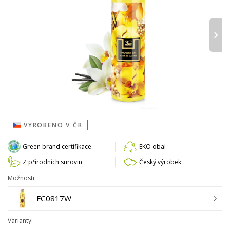
›
VYROBENO V ČR
Green brand certifikace
EKO obal
Z přírodních surovin
Český výrobek
Možnosti:
FC0817W
Varianty: