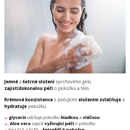
Jemné
a
šetrné složení
sprchového gelu
zajistídokonalou péči
o pokožku a tělo.
Krémová konzistence
s pečujícím
složením zvláčňuje
a
hydratuje
pokožku.
glycerin
udržuje pokožku
hladkou
a
vláčnou
Aloe vera
zajistí
vyživující péči
o pokožku
bez SLS a SLES -
šetrnější k pokožce