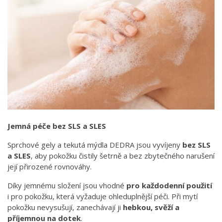
Jemná péče bez SLS a SLES
Sprchové gely a tekutá mýdla DEDRA jsou vyvíjeny
bez SLS
a SLES
, aby pokožku čistily šetrně a bez zbytečného narušení
její přirozené rovnováhy.
Díky jemnému složení jsou vhodné
pro každodenní použití
i pro pokožku, která vyžaduje ohleduplnější péči. Při mytí
pokožku nevysušují, zanechávají ji
hebkou, svěží a
příjemnou na dotek
.