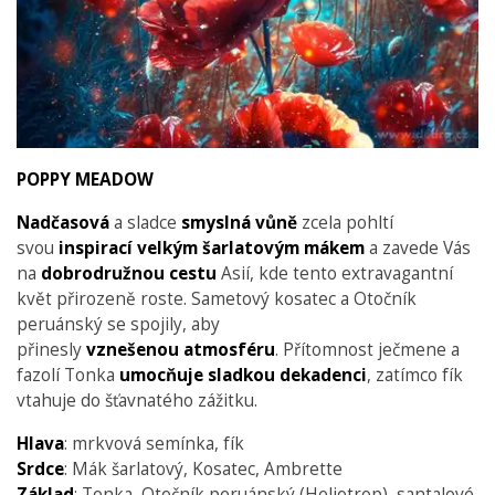
POPPY MEADOW
Nadčasová
a sladce
smyslná
vůně
zcela pohltí
svou
inspirací velkým šarlatovým mákem
a zavede Vás
na
dobrodružnou
cestu
Asií, kde tento extravagantní
květ přirozeně roste. Sametový kosatec a Otočník
peruánský se spojily, aby
přinesly
vznešenou
atmosféru
. Přítomnost ječmene a
fazolí Tonka
umocňuje sladkou dekadenci
, zatímco fík
vtahuje do šťavnatého zážitku.
Hlava
: mrkvová semínka, fík
Srdce
: Mák šarlatový, Kosatec, Ambrette
Základ
: Tonka, Otočník peruánský (Heliotrop), santalové