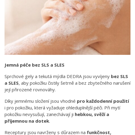
Jemná péče bez SLS a SLES
Sprchové gely a tekutá mýdla DEDRA jsou vyvíjeny
bez SLS
a SLES
, aby pokožku čistily šetrně a bez zbytečného narušení
její přirozené rovnováhy.
Díky jemnému složení jsou vhodné
pro každodenní použití
i pro pokožku, která vyžaduje ohleduplnější péči. Při mytí
pokožku nevysušují, zanechávají ji
hebkou, svěží a
příjemnou na dotek
.
Receptury jsou navrženy s důrazem na
funkčnost,