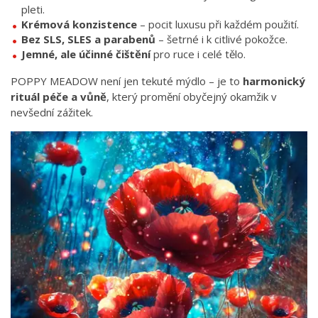
pleti.
Krémová konzistence
– pocit luxusu při každém použití.
Bez SLS, SLES a parabenů
– šetrné i k citlivé pokožce.
Jemné, ale účinné čištění
pro ruce i celé tělo.
POPPY MEADOW není jen tekuté mýdlo – je to
harmonický
rituál péče a vůně
, který promění obyčejný okamžik v
nevšední zážitek.