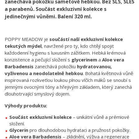
zanechává pokožku sametově hebkou. Bez SLS, SLES
a parabenů. Součást exkluzivní kolekce s
jedinečnými vůněmi. Balení 320 ml.
POPPY MEADOW je
součástí naší exkluzivní kolekce
tekutých mýdel
, navržené pro ty, kdo chtějí spojit
každodenní hygienu s luxusním zážitkem. Hebká krémová
konzistence a pečující složení s
glycerinem
a
Aloe vera
Barbadensis
zanechává pokožku
hydratovanou,
vyživenou a neodolatelně hebkou
. Bohatá květinová vůně
inspirovaná rozkvetlou loukou plnou vlčích máků se snoubí s
jemnými ovocnými tóny a hřejivým základem, který zanechá
dlouhotrvající smyslový dojem.
Výhody produktu:
Součást exkluzivní kolekce
– unikátní vůně a prémiové
složení.
Glycerin
pro dlouhodobou hydrataci a pružnost pokožky.
Aloe vera Barbadensis
– zklidnění, výživa a regenerace