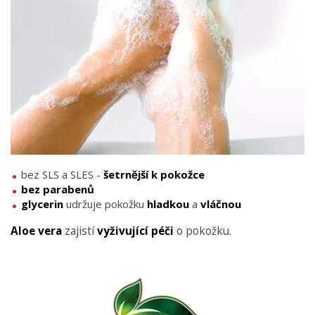
bez SLS a SLES -
šetrnější k pokožce
bez parabenů
glycerin
udržuje pokožku
hladkou
a
vláčnou
Aloe vera
zajistí
vyživující péči
o pokožku.