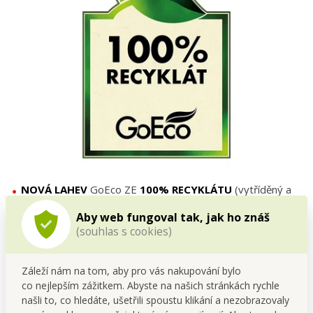
NOVÁ LAHEV
GoEco ZE
100% RECYKLÁTU
(vytříděný a
omytý plast)
Aby web fungoval tak, jak ho znáš
100 % hmotnosti této lahve tvoří plasty, které lidé vytřídili
(souhlas s cookies)
a odevzdali do sběru
Záleží nám na tom, aby pro vás nakupování bylo
co nejlepším zážitkem. Abyste na našich stránkách rychle
našli to, co hledáte, ušetřili spoustu klikání a nezobrazovaly