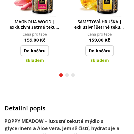
MAGNOLIA WOOD |
SAMETOVÁ HRUŠKA |
exkluzivní šetrné tekuté
exkluzivní šetrné tekuté
mýdlo s glycerinem &
mýdlo s glycerinem &
Cena pro tebe
Cena pro tebe
Aloe vera | 320 ml
Aloe vera | 320 ml
159,00 Kč
159,00 Kč
Do kočáru
Do kočáru
Skladem
Skladem
Detailní popis
POPPY MEADOW – luxusní tekuté mýdlo s
glycerinem a Aloe vera. Jemně čistí, hydratuje a