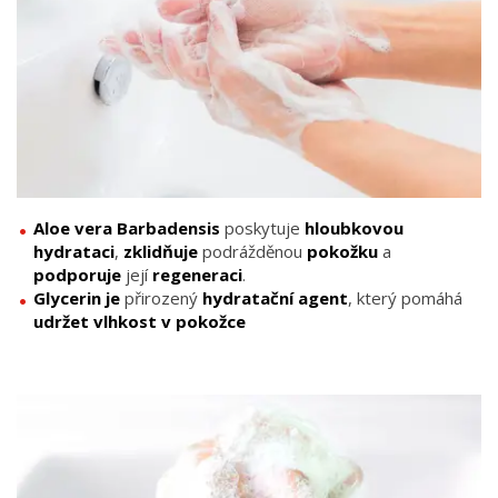
Aloe vera Barbadensis
poskytuje
hloubkovou
hydrataci
,
zklidňuje
podrážděnou
pokožku
a
podporuje
její
regeneraci
.
Glycerin je
přirozený
hydratační agent
, který pomáhá
udržet vlhkost v pokožce