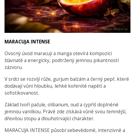
MARACUJA INTENSE
Ovocný úvod maracuji a manga otevírá kompozici
šťavnatě a energicky, podtržený jemnou pikantností
zázvoru.
V srdci se rozvíjí růže, gurjum balzám a černý pepř, které
dodávají vůni hloubku, lehké kořenité napětí a
sofistikovanost.
Základ tvoří pačule, olibanum, oud a cypřiš doplněné
jemnou vanilkou. Právě zde získává vůně svou temnější,
dřevitou stopu a dlouhotrvající charakter.
MARACUJA INTENSE působí sebevědomě, intenzivně a