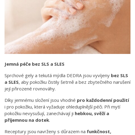
Jemná péče bez SLS a SLES
Sprchové gely a tekutá mýdla DEDRA jsou vyvíjeny
bez SLS
a SLES
, aby pokožku čistily šetrně a bez zbytečného narušení
její přirozené rovnováhy.
Díky jemnému složení jsou vhodné
pro každodenní použití
i pro pokožku, která vyžaduje ohleduplnější péči. Při mytí
pokožku nevysušují, zanechávají ji
hebkou, svěží a
příjemnou na dotek
.
Receptury jsou navrženy s důrazem na
funkčnost,