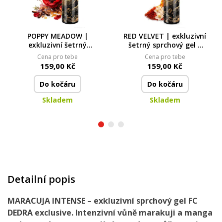
POPPY MEADOW |
RED VELVET | exkluzivní
exkluzivní šetrný
šetrný sprchový gel s
sprchový gel s
glycerinem & Aloe vera
Cena pro tebe
Cena pro tebe
glycerinem & Aloe vera
| 320 ml
159,00 Kč
159,00 Kč
| 320 ml
Do kočáru
Do kočáru
Skladem
Skladem
Detailní popis
MARACUJA INTENSE – exkluzivní sprchový gel FC
DEDRA exclusive. Intenzivní vůně marakuji a manga