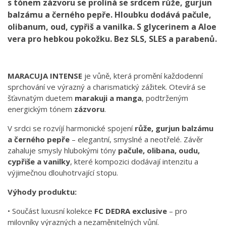
s tónem zázvoru se prolíná se srdcem růže, gurjun
balzámu a černého pepře. Hloubku dodává pačule,
olibanum, oud, cypřiš a vanilka. S glycerinem a Aloe
vera pro hebkou pokožku. Bez SLS, SLES a parabenů.
MARACUJA INTENSE
je vůně, která promění každodenní
sprchování ve výrazný a charismatický zážitek. Otevírá se
šťavnatým duetem
marakuji a manga
, podtrženým
energickým tónem
zázvoru
.
V srdci se rozvíjí harmonické spojení
růže, gurjun balzámu
a černého pepře
– elegantní, smyslné a neotřelé. Závěr
zahaluje smysly hlubokými tóny
pačule, olibana, oudu,
cypřiše a vanilky
, které kompozici dodávají intenzitu a
výjimečnou dlouhotrvající stopu.
Výhody produktu:
• Součást luxusní kolekce
FC DEDRA exclusive
– pro
milovníky výrazných a nezaměnitelných vůní.