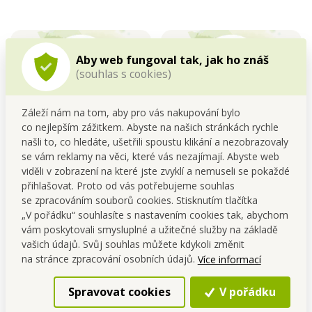
Aby web fungoval tak, jak ho znáš
(souhlas s cookies)
Záleží nám na tom, aby pro vás nakupování bylo
100% recyklované
ALOE VERA
co nejlepším zážitkem. Abyste na našich stránkách rychle
obaly
BARBADENSIS
našli to, co hledáte, ušetřili spoustu klikání a nezobrazovaly
se vám reklamy na věci, které vás nezajímají. Abyste web
Obaly jsou vyrobeny z
recyklovatelných materiálů.
viděli v zobrazení na které jste zvyklí a nemuseli se pokaždé
Prosíme, abyste po
přihlašovat. Proto od vás potřebujeme souhlas
spotřebování každého
se zpracováním souborů cookies. Stisknutím tlačítka
prostředku obal opět
odevzdali
„V pořádku“ souhlasíte s nastavením cookies tak, abychom
vám poskytovali smysluplné a užitečné služby na základě
vašich údajů. Svůj souhlas můžete kdykoli změnit
na stránce zpracování osobních údajů.
Více informací
Spravovat cookies
V pořádku