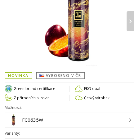
›
NOVINKA
VYROBENO V ČR
Green brand certifikace
EKO obal
Z přírodních surovin
Český výrobek
Možnosti:
FC0635W
Varianty: