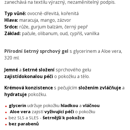
zanechává na textilu výrazný, nezaměnitelný podpis.
Typ vůně:
ovocně-dřevitá, kořenitá
Hlava:
maracuja, mango, zázvor
Srdce:
růže, gurjum balzám, černý pepř
Základ:
pačule, olibanum, oud, cypřiš, vanilka
Přírodní šetrný sprchový gel
s glycerinem a Aloe vera,
320 ml.
Jemné
a
šetrné složení
sprchového gelu
zajistídokonalou péči
o pokožku a tělo.
Krémová konzistence
s pečujícím
složením zvláčňuje
a
hydratuje
pokožku.
glycerin
udržuje pokožku
hladkou
a
vláčnou
Aloe vera
zajistí
vyživující péči
o pokožku
bez SLS a SLES -
šetrnější k pokožce
bez parabenů