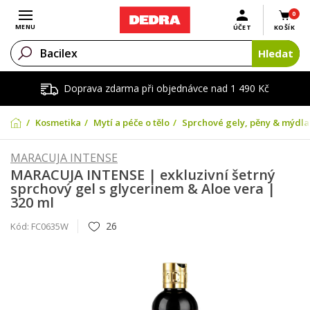
0
Otevřít menu
MENU
ÚČET
KOŠÍK
Hledat
Doprava zdarma při objednávce nad 1 490 Kč
Kosmetika
Mytí a péče o tělo
Sprchové gely, pěny & mýdla
MARACUJA INTENSE
MARACUJA INTENSE | exkluzivní šetrný
sprchový gel s glycerinem & Aloe vera |
320 ml
26
Kód:
FC0635W