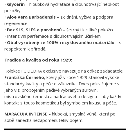
•
Glycerin
– hloubková hydratace a dlouhotrvající hebkost
pokožky.
•
Aloe vera Barbadensis
– zklidnění, výživa a podpora
regenerace.
•
Bez SLS, SLES a parabenů
– šetrný i k citlivé pokožce.
• Intenzivní parfemace s dlouhotrvajícím účinkem.
•
Obal vyrobený ze 100% recyklovaného materiálu
– s
respektem k přírodě.
Tradice a kvalita od roku 1929:
Kolekce FC DEDRA exclusive navazuje na odkaz zakladatele
Františka Černého
, který již v roce 1929 stanovil vysoké
standardy kvality a péče o zákazníka. Dnes pokračujeme v
jeho vizi propojením pečlivě vybraných surovin,
mistrovského řemesla a nadčasového designu – aby každý
kontakt s touto kosmetikou byl symbolem luxusu a péče.
MARACUJA INTENSE
– hluboká, smyslná vůně, která po
sobě zanechá nezapomenutelný dojem.