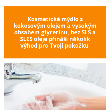
Kosmetické mýdlo s
kokosovým olejem a vysokým
obsahem glycerinu, bez SLS a
SLES oleje přináší několik
výhod pro Tvoji pokožku: