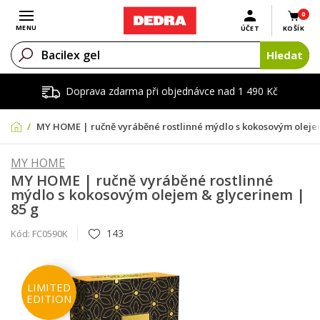
0
Otevřít menu
MENU
ÚČET
KOŠÍK
Hledat
Doprava zdarma při objednávce nad 1 490 Kč
MY HOME | ručně vyráběné rostlinné mýdlo s kokosovým oleje
MY HOME
MY HOME | ručně vyráběné rostlinné
mýdlo s kokosovým olejem & glycerinem |
85 g
143
Kód:
FC0590K
LIMITED
EDITION