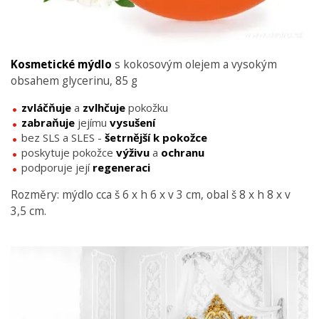
Kosmetické mýdlo
s kokosovým olejem a vysokým
obsahem glycerinu, 85 g
zvláčňuje
a
zvlhčuje
pokožku
zabraňuje
jejímu
vysušení
bez SLS a SLES -
šetrnější
k
pokožce
poskytuje pokožce
výživu
a
ochranu
podporuje její
regeneraci
Rozměry: mýdlo cca š 6 x h 6 x v 3 cm, obal š 8 x h 8 x v
3,5 cm.