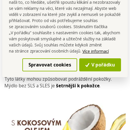
našli to, co hledáte, ušetřili spoustu klikání a nezobrazovaly
se vám reklamy na věci, které vás nezajímají. Abyste web
viděli v zobrazení na které jste zvyklí a nemuseli se pokaždé
přihlašovat. Proto od vás potřebujeme souhlas
se zpracováním souborů cookies. Stisknutím tlačítka
„V pořádku“ souhlasíte s nastavením cookies tak, abychom
vám poskytovali smysluplné a užitečné služby na základě
vašich údajů. Svůj souhlas můžete kdykoli změnit
na stránce zpracování osobních údajů.
Více informací
Bez SLS a SLES
Sodný laurylsulfát (SLS) a sodný laurethsulfát (SLES) jsou
Spravovat cookies
V pořádku
chemické látky běžněpoužívané v kosmetice jakožto
detergent a pěnivá činidla.
Tyto látky mohou způsobovat podráždění pokožky.
Mýdlo bez SLS a SLES je
šetrnější k pokožce
.