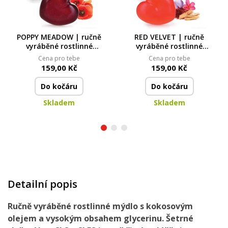
POPPY MEADOW | ručně
RED VELVET | ručně
vyráběné rostlinné
vyráběné rostlinné
mýdlo s kokosovým
mýdlo s kokosovým
Cena pro tebe
Cena pro tebe
olejem & glycerinem |
olejem & glycerinem |
159,00 Kč
159,00 Kč
85 g
85 g
Do kočáru
Do kočáru
Skladem
Skladem
Detailní popis
Ručně vyráběné rostlinné mýdlo s kokosovým
olejem a vysokým obsahem glycerinu. Šetrné