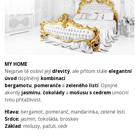
MY HOME
Nejprve tě osloví její
dřevitý
, ale přitom stále
elegantní
úvod
doplněný
kombinací
bergamotu
,
pomeranče
a
zeleného listí
. Opojné
akordy
jasmínu
,
čokolády
a
mošusu s cedrem
umocní
tvou přitažlivost.
Hlava:
bergamot, pomeranč, mandarinka, zelené listí
Srdce:
jasmín, čokoláda, broskev
Základ
: mošusy, pačuli, cedr