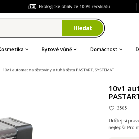
Ekologické obaly ze 100% recyklátu
Hledat
Kosmetika
Bytové vůně
Domácnost
D
10v1 automat na těstoviny a tuhá těsta PASTART, SYSTEMAT
10v1 aut
PASTAR
3505
Udělej si pra
nejlepší! Pro 
vegetariány a 