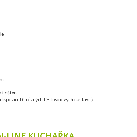
le
em
 čištění.
 dispozici 10 různých těstovinových nástavců.
N-LINE KUCHAŘKA