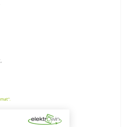
,
emat".