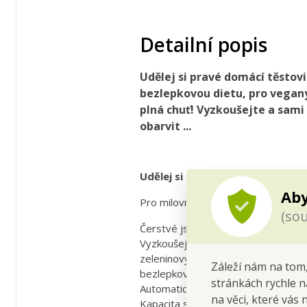
Detailní popis
Udělej si pravé domácí těstovi
bezlepkovou dietu, pro vegany,
plná chuť! Vyzkoušejte a sami
obarvit ...
Udělej si pravé domácí těstoviny
Aby
Pro milovníky těstovin, pro bezlepk
(sou
Čerstvé jsou vždy nejlepší. Lepší pln
Vyzkoušejte a sami se přesvědčíte, 
zeleninovými šťávami. Stačí vložit in
Záleží nám na tom,
bezlepkové, rýžové, chilli, kukuřič
stránkách rychle n
Automatické míchání, hnětení a vytla
na věci, které vás 
Kapacita stroje je 600 g, za 15 min