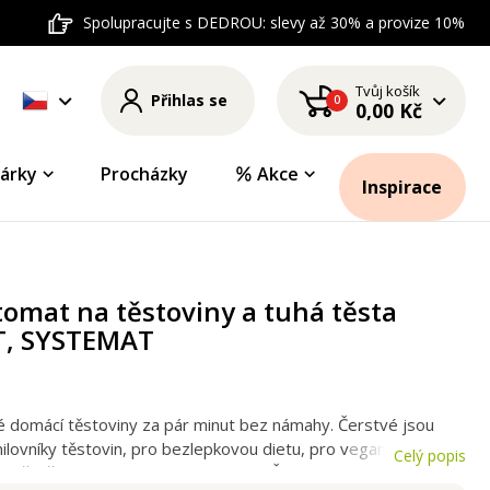
Spolupracujte s DEDROU: slevy až 30% a provize 10%
Tvůj košík
Přihlas se
0
0,00 Kč
árky
Procházky
Akce
Inspirace
omat na těstoviny a tuhá těsta
T, SYSTEMAT
vé domácí těstoviny za pár minut bez námahy. Čerstvé jsou
milovníky těstovin, pro bezlepkovou dietu, pro vegany,
Celý popis
další příznivce zdravého stravování. Čerstvé jsou vždy