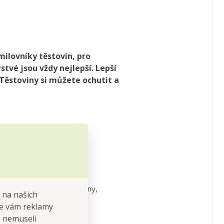
milovníky těstovin, pro
tvé jsou vždy nejlepší. Lepší
 Těstoviny si můžete ochutit a
ravování.
it a obarvit čerstvými
i speciální čerstvé těstoviny,
 na našich
 se vám reklamy
 a nemuseli