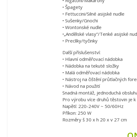
• Rigatoni/Makarony
• Špagety
• Fettuccini/Silné asijské nudle
• Sušenky/Gnochi
• Wontonské nudle
•„Andělské vlasy“/Tenké asijské nud
• Preclíky/tyčinky
Další příslušenství:
• Hlavní odměřovací nádobka
• Nádobka na tekuté složky
• Malá odměřovací nádobka
• Nástroj na čištění průtlačných for
• Návod na použití
Snadná montáž, jednoduchá obsluha i
Pro výrobu více druhů těstovin je k
Napětí: 220-240V ~ 50/60Hz
Příkon: 250 W
Rozměry š 30 x h 20 x v 27 cm
O