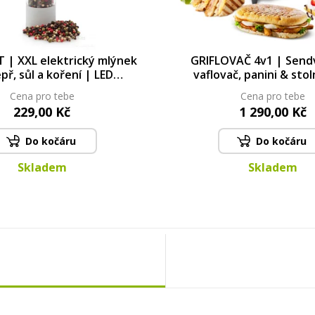
 | XXL elektrický mlýnek
GRIFLOVAČ 4v1 | Sendv
př, sůl a koření | LED
vaflovač, panini & stoln
 & nastavitelná hrubost |
keramické BIOPAN® 
Cena pro tebe
Cena pro tebe
amický mechanismus
229,00 Kč
1 290,00 Kč
Do kočáru
Do kočáru
Skladem
Skladem