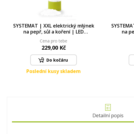
SYSTEMAT | XXL elektrický mlýnek
SYSTEMAT
na pepř, sůl a koření | LED
na pe
osvětlení & nastavitelná hrubost |
osvětlení
Cena pro tebe
keramický mechanismus
ker
229,00 Kč
Do kočáru
Poslední kusy skladem
Detailní popis