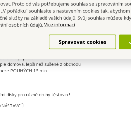
šovat. Proto od vás potřebujeme souhlas se zpracováním so
ně automatický hnětač těsta a výrobník těstovin.
a „V pořádku“ souhlasíte s nastavením cookies tak, abychom
čné služby na základě vašich údajů. Svůj souhlas můžete kdy
Více informací
vání osobních údajů.
kém tlaku
Spravovat cookies
:
rtu podle různých receptů
umíchá a připraví
teple domova, lepší než sušené z obchodu
zabere POUHÝCH 15 min.
mi disky pro různé druhy těstovin !
M/NÁSTAVCŮ: