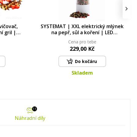
›
ičovač,
SYSTEMAT | XXL elektrický mlýnek
í gril |
na pepř, sůl a koření | LED
desky
osvětlení & nastavitelná hrubost |
Cena pro tebe
keramický mechanismus
229,00 Kč
Do kočáru
Skladem
11
Náhradní díly