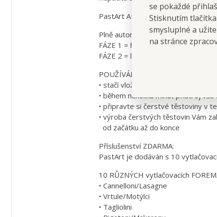
se pokaždé přihla
PastArt AUTOMAT na TĚSTOVINY - pl
Stisknutím tlačítk
smysluplné a užite
Plně automatický:
na stránce zpraco
FÁZE 1 = hnětení těsta
FÁZE 2 = lisování těstovin při vyso
POUŽÍVÁNÍ JE VELMI JEDNODUCHÉ
• stačí vložit ingredience do PastA
• během několika minut přístroj vše 
• připravte si čerstvé těstoviny v 
• výroba čerstvých těstovin Vám 
od začátku až do konce
Příslušenství ZDARMA:
PastArt je dodáván s 10 vytlačovací
10 RŮZNÝCH vytlačovacích FORE
• Cannelloni/Lasagne
• Vrtule/Motýlci
• Tagliolini