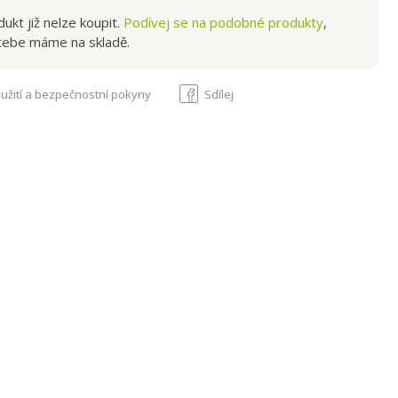
í plná chuť! Vyzkoušejte a sami se přesvědčíte, že kupované
ukt již nelze koupit.
Podívej se na podobné produkty
,
ít nebudete. Těstoviny si můžete ochutit a obarvit ...
tebe máme na skladě.
užití a bezpečnostní pokyny
Sdílej