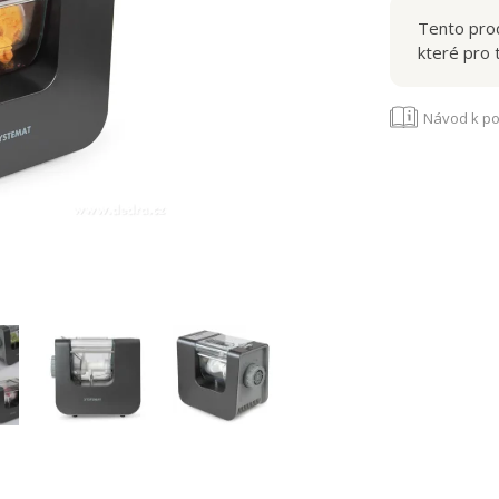
nejlepší. Lepš
Tento prod
"nudle" už cht
které pro 
Návod k po