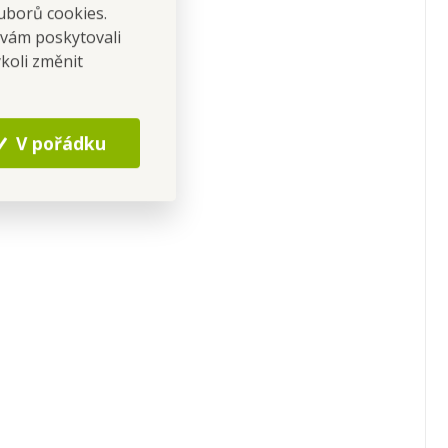
uborů cookies.
 vám poskytovali
koli změnit
V pořádku