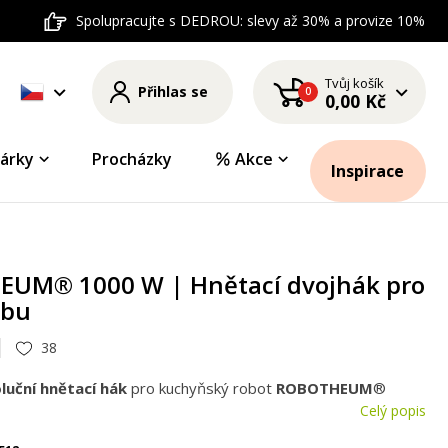
Spolupracujte s DEDROU: slevy až 30% a provize 10%
Tvůj košík
Přihlas se
0
0,00 Kč
árky
Procházky
Akce
Inspirace
UM® 1000 W | Hnětací dvojhák pro
obu
38
luční hnětací hák
pro kuchyňský robot
ROBOTHEUM
®
Celý popis