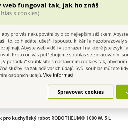
 web fungoval tak, jak ho znáš
M® 1000 W | Víko pro 5
ROBOTHEUM® 1500 W 
hlas s cookies)
L nádobu
hnětací dvojhák pro 10
Cena pro tebe
Cena pro tebe
299,00 Kč
499,00 Kč
 aby pro vás nakupování bylo co nejlepším zážitkem. Abyste
ašli to, co hledáte, ušetřili spoustu klikání a nezobrazovaly
Do kočáru
Do kočáru
nezajímají. Abyste web viděli v zobrazení na které jste zvyklí
Skladem
Skladem
šovat. Proto od vás potřebujeme souhlas se zpracováním so
a „V pořádku“ souhlasíte s nastavením cookies tak, abychom
čné služby na základě vašich údajů. Svůj souhlas můžete kdy
Více informací
vání osobních údajů.
Spravovat cookies
k
pro kuchyňský robot
ROBOTHEUM
®
1000 W
,
5 L