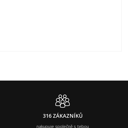
316 ZÁKAZNÍKŮ
nakupuje společně s tebou