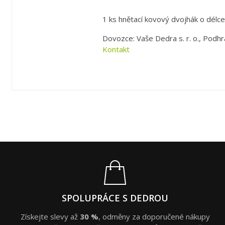
1 ks hnětací kovový dvojhák o délc
Dovozce: Vaše Dedra s. r. o., Podhr
Kontakt
SPOLUPRÁCE S DEDROU
Získejte slevy až
30 %
, odměny za doporučené nákupy