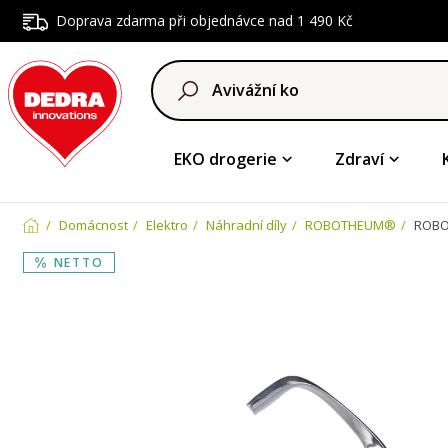
Doprava zdarma při objednávce nad 1 490 Kč
EKO drogerie
Zdraví
Domácnost
Elektro
Náhradní díly
ROBOTHEUM®
ROBOT
NETTO