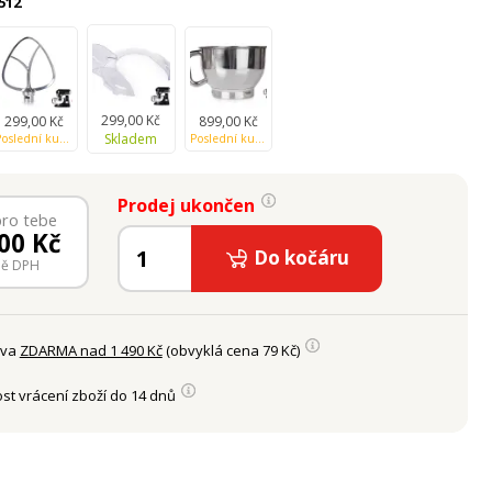
512
299,00 Kč
299,00 Kč
899,00 Kč
Skladem
Poslední kusy skladem
Poslední kusy skladem
Prodej ukončen
pro tebe
00
Kč
Do kočáru
ně DPH
ava
ZDARMA nad 1 490 Kč
(obvyklá cena 79 Kč)
st vrácení zboží do 14 dnů