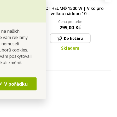
| Velký
ROBOTHEUM® 1500 W | Víko pro
 L nádobu
velkou nádobu 10 L
Cena pro tebe
299,00 Kč
 na našich
 se vám reklamy
Do kočáru
 a nemuseli
Skladem
uborů cookies.
 vám poskytovali
koli změnit
V pořádku