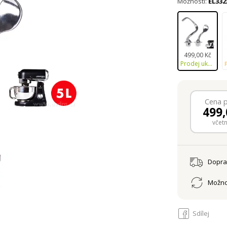
Možnosti:
EL332
499,00 Kč
Prodej ukončen
Cena 
499,
včet
Dopr
Možno
Sdílej