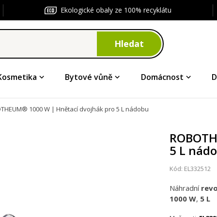
Ekologické obaly ze 100% recyklátu
Hledat
Kosmetika
Bytové vůně
Domácnost
D
HEUM® 1000 W | Hnětací dvojhák pro 5 L nádobu
ROBOTHE
5 L nád
Kód:
EL332512
Náhradní
revo
1000 W
,
5 L