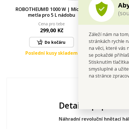
Aby
ROBOTHEUM® 1000 W | Míchací
ROBOTHEU
(sou
metla pro 5 L nádobu
Cena pro tebe
299,00 Kč
Záleží nám na tom,
stránkách rychle n
Do kočáru
na věci, které vás 
Poslední kusy skladem
se pokaždé přihla
Stisknutím tlačítk
smysluplné a užite
na stránce zpraco
Detailní popis
Náhradní
revoluční hnětací há