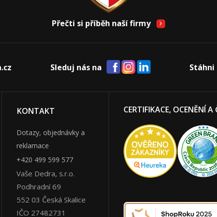
Přečti si příběh naší firmy
.cz
Sleduj nás na
Stáhni 
CERTIFIKACE, OCENĚNÍ A
KONTAKT
Dotazy, objednávky a
reklamace
+420 499 599 577
Vaše Dedra, s.r.o.
Podhradní 69
552 03
Česká Skalice
IČO 27482731