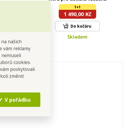
1+1
1 490,00 Kč
Do kočáru
Skladem
 na našich
 se vám reklamy
 a nemuseli
uborů cookies.
 vám poskytovali
koli změnit
V pořádku