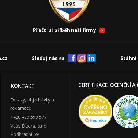
Přečti si příběh naší firmy
.cz
Sleduj nás na
Stáhni 
CERTIFIKACE, OCENĚNÍ A
KONTAKT
Dotazy, objednávky a
reklamace
+420 499 599 577
Vaše Dedra, s.r.o.
Podhradní 69