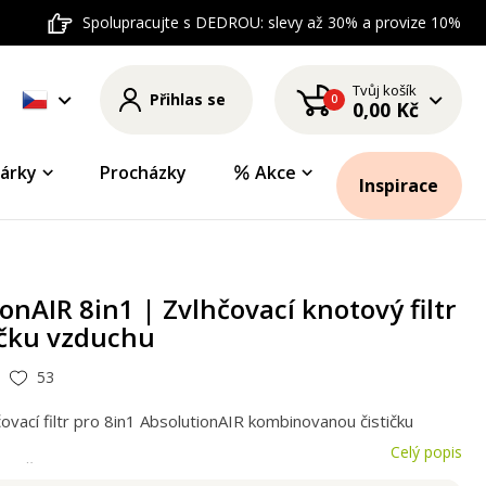
Spolupracujte s DEDROU: slevy až 30% a provize 10%
Tvůj košík
Přihlas se
0
0,00 Kč
árky
Procházky
Akce
Inspirace
onAIR 8in1 | Zvlhčovací knotový filtr
ičku vzduchu
53
ovací filtr pro 8in1 AbsolutionAIR kombinovanou čističku
Celý popis
čovač v jednom.