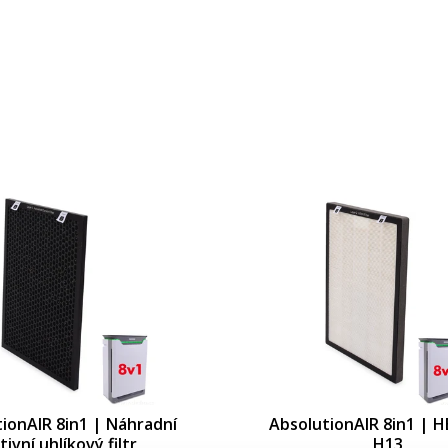
ionAIR 8in1 | Náhradní
AbsolutionAIR 8in1 | HE
tivní uhlíkový filtr
H13