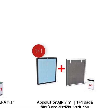
1+1
PA filtr
AbsolutionAIR 7in1 | 1+1 sada
filtrů pro čističku vzduchu