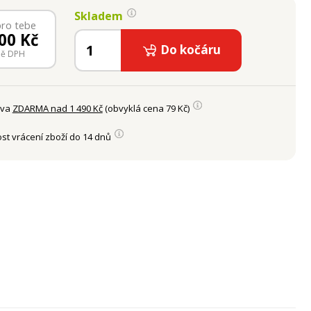
Skladem
pro tebe
00
Kč
Do kočáru
ně DPH
ava
ZDARMA nad 1 490 Kč
(obvyklá cena 79 Kč)
st vrácení zboží do 14 dnů