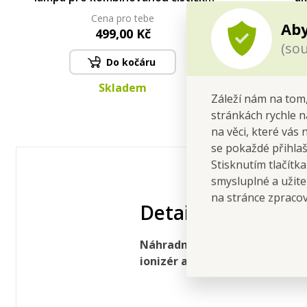
vzduchu
Cena pro tebe
Aby
499,00 Kč
(sou
Do kočáru
Skladem
Záleží nám na tom,
stránkách rychle n
na věci, které vás 
se pokaždé přihla
Stisknutím tlačítk
smysluplné a užite
na stránce zpraco
Detailní popis
Náhradní zvlhčovací filtr pro
ionizér a zvlhčovač v jednom.