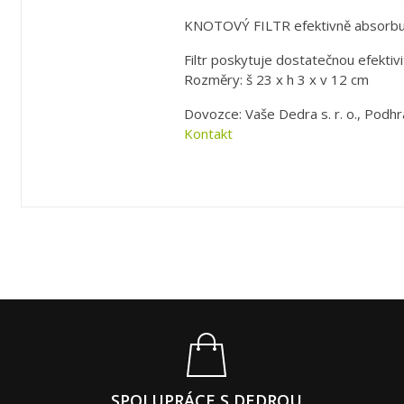
KNOTOVÝ FILTR efektivně absorbuje
Filtr poskytuje dostatečnou efektiv
Rozměry: š 23 x h 3 x v 12 cm
Dovozce: Vaše Dedra s. r. o., Podhr
Kontakt
SPOLUPRÁCE S DEDROU