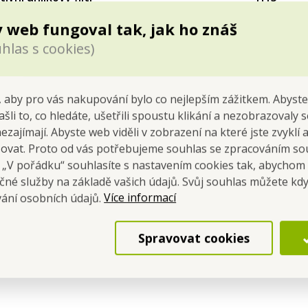
Cena pro tebe
Cena pro tebe
 web fungoval tak, jak ho znáš
990,00 Kč
990,00 Kč
hlas s cookies)
Do kočáru
Do kočáru
Skladem
Skladem
 aby pro vás nakupování bylo co nejlepším zážitkem. Abyste
ašli to, co hledáte, ušetřili spoustu klikání a nezobrazovaly
nezajímají. Abyste web viděli v zobrazení na které jste zvyklí
šovat. Proto od vás potřebujeme souhlas se zpracováním so
a „V pořádku“ souhlasíte s nastavením cookies tak, abychom
čné služby na základě vašich údajů. Svůj souhlas můžete kdy
Více informací
vání osobních údajů.
Spravovat cookies
 8in1 AbsolutionAIR kombinovanou čističku vzduchu,