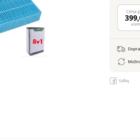
Cena 
399,
včet
Dopr
Možno
Sdílej