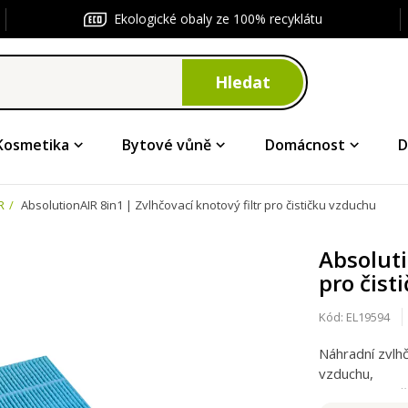
Ekologické obaly ze 100% recyklátu
Hledat
Kosmetika
Bytové vůně
Domácnost
D
R
AbsolutionAIR 8in1 | Zvlhčovací knotový filtr pro čističku vzduchu
Absoluti
pro čist
Kód:
EL19594
Náhradní zvlhč
vzduchu,
ionizér a zvlh