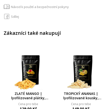
Návod k použití a bezpečnostní pokyny
Sdílej
Zákazníci také nakupují
ZLATÉ MANGO |
TROPICKÝ ANANAS |
lyofilizované plátky,
lyofilizované kousky,
ovoce sušené mrazem |
ovoce sušené mrazem
Cena pro tebe
Cena pro tebe
50 g
129,00 Kč
149,00 Kč