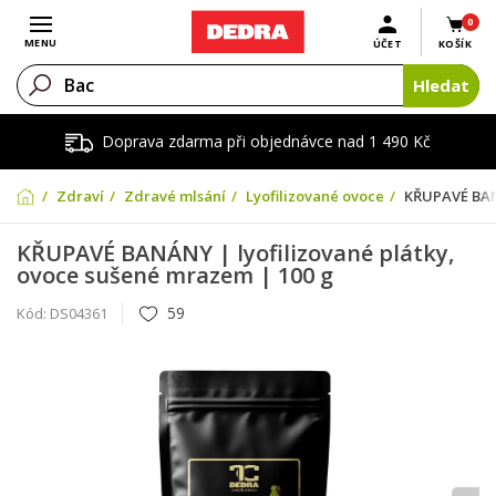
0
Otevřít menu
MENU
ÚČET
KOŠÍK
Hledat
Doprava zdarma při objednávce nad 1 490 Kč
Zdraví
Zdravé mlsání
Lyofilizované ovoce
KŘUPAVÉ BANÁ
KŘUPAVÉ BANÁNY | lyofilizované plátky,
ovoce sušené mrazem | 100 g
59
Kód:
DS04361