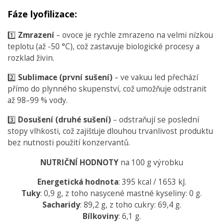
Fáze lyofilizace:
1️⃣
Zmrazení
– ovoce je rychle zmrazeno na velmi nízkou
teplotu (až -50 °C), což zastavuje biologické procesy a
rozklad živin.
2️⃣
Sublimace (první sušení)
– ve vakuu led přechází
přímo do plynného skupenství, což umožňuje odstranit
až 98–99 % vody.
3️⃣
Dosušení (druhé sušení)
– odstraňují se poslední
stopy vlhkosti, což zajišťuje dlouhou trvanlivost produktu
bez nutnosti použití konzervantů.
NUTRIČNÍ HODNOTY
na 100 g výrobku
Energetická hodnota
: 395 kcal / 1653 kJ.
Tuky
: 0,9 g, z toho nasycené mastné kyseliny: 0 g.
Sacharidy
: 89,2 g, z toho cukry: 69,4 g.
Bílkoviny
: 6,1 g.