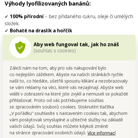
Výhody lyofilizovaných banánů:
✔
100% přírodní
– bez přidaného cukru, oleje či umělých
složek.
✔
Bohaté na draslík a hořčík
✔
Přirozená sladkost
– ideální jako zdravá alternativa
Aby web fungoval tak, jak ho znáš
sladkostí.
(souhlas s cookies)
✔
Zdroj energie
– skvělé před tréninkem, na cestách
nebo v práci.
✔
Lehká a křupavá forma
– praktická svačina kamkoli s
Záleží nám na tom, aby pro vás nakupování bylo
sebou.
co nejlepším zážitkem. Abyste na našich stránkách rychle
✔
Dlouhá trvanlivost
– bez nutnosti chlazení.
našli to, co hledáte, ušetřili spoustu klikání a nezobrazovaly
se vám reklamy na věci, které vás nezajímají. Abyste web
viděli v zobrazení na které jste zvyklí a nemuseli se pokaždé
přihlašovat. Proto od vás potřebujeme souhlas
se zpracováním souborů cookies. Stisknutím tlačítka
„V pořádku“ souhlasíte s nastavením cookies tak, abychom
Lyofilizované banány jsou
vám poskytovali smysluplné a užitečné služby na základě
ovocné potěšení bez výčitek –
vašich údajů. Svůj souhlas můžete kdykoli změnit
plná chuť a energie vždy po
na stránce zpracování osobních údajů.
Více informací