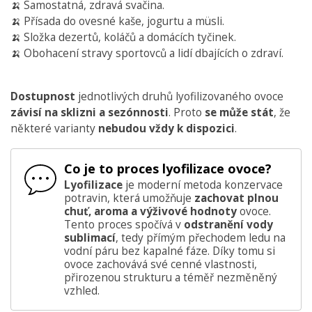
🍌 Samostatná, zdravá svačina.
🍌 Přísada do ovesné kaše, jogurtu a müsli.
🍌 Složka dezertů, koláčů a domácích tyčinek.
🍌 Obohacení stravy sportovců a lidí dbajících o zdraví.
Dostupnost
jednotlivých druhů lyofilizovaného ovoce
závisí na sklizni a sezónnosti
. Proto
se může stát
, že
některé varianty
nebudou vždy k dispozici
.
Co je to proces lyofilizace ovoce?
Lyofilizace
je moderní metoda konzervace
potravin, která umožňuje
zachovat plnou
chuť, aroma a výživové hodnoty
ovoce.
Tento proces spočívá v
odstranění vody
sublimací
, tedy přímým přechodem ledu na
vodní páru bez kapalné fáze. Díky tomu si
ovoce zachovává své cenné vlastnosti,
přirozenou strukturu a téměř nezměněný
vzhled.