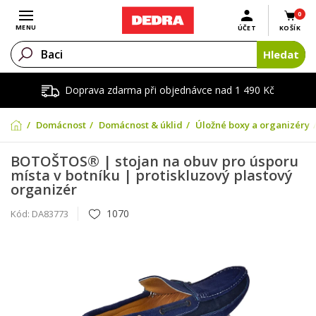
0
Otevřít menu
MENU
ÚČET
KOŠÍK
Hledat
Doprava zdarma při objednávce nad 1 490 Kč
Domácnost
Domácnost & úklid
Úložné boxy a organizéry
BOTOŠTOS® | stojan na obuv pro úsporu
místa v botníku | proti­skluzový plastový
organizér
1070
Kód:
DA83773