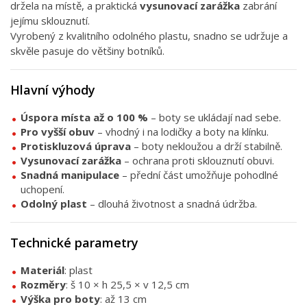
držela na místě, a praktická
vysunovací zarážka
zabrání
jejímu sklouznutí.
Vyrobený z kvalitního odolného plastu, snadno se udržuje a
skvěle pasuje do většiny botníků.
Hlavní výhody
Úspora místa až o 100 %
– boty se ukládají nad sebe.
Pro vyšší obuv
– vhodný i na lodičky a boty na klínku.
Protiskluzová úprava
– boty nekloužou a drží stabilně.
Vysunovací zarážka
– ochrana proti sklouznutí obuvi.
Snadná manipulace
– přední část umožňuje pohodlné
uchopení.
Odolný plast
– dlouhá životnost a snadná údržba.
Technické parametry
Materiál
: plast
Rozměry
: š 10 × h 25,5 × v 12,5 cm
Výška pro boty
: až 13 cm