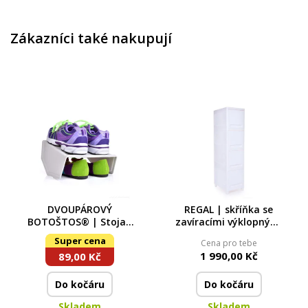
Zákazníci také nakupují
DVOUPÁROVÝ
REGAL | skříňka se
BOTOŠTOS® | Stojan
zavíracími výklopnými
na boty pro uložení 2
policemi | 4patrový
Super cena
Cena pro tebe
párů nad sebou
regál na úklidové a
1 990,00 Kč
89,00 Kč
koupelnové potřeby |
výška 117 cm
Do kočáru
Do kočáru
Skladem
Skladem