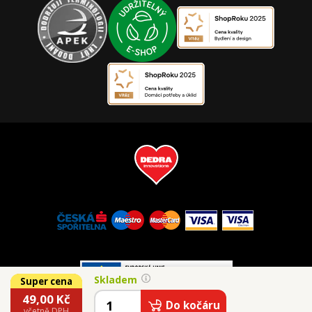
Skladem
Super cena
49,00
Kč
© 2026 Vaše Dedra, s.r.o.
Do kočáru
včetně DPH