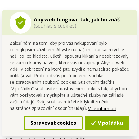
Údržba
Aby web fungoval tak, jak ho znáš
(souhlas s cookies)
Stačí otřít vlhkým hadříkem nebo opláchnout vodou.
Nevystavujte přímému ohni nebo extrémnímu zatížení.
Záleží nám na tom, aby pro vás nakupování bylo
co nejlepším zážitkem. Abyste na našich stránkách rychle
FAQ – nejčastější dotazy
našli to, co hledáte, ušetřili spoustu klikání a nezobrazovaly
se vám reklamy na věci, které vás nezajímají. Abyste web
1. O kolik místa mi stojan ušetří?
viděli v zobrazení na které jste zvyklí a nemuseli se pokaždé
Ušetří až 50 % prostoru – kapacita botníku se tak
přihlašovat. Proto od vás potřebujeme souhlas
zdvojnásobí.
se zpracováním souborů cookies. Stisknutím tlačítka
2. Hodí se i na vyšší boty?
„V pořádku“ souhlasíte s nastavením cookies tak, abychom
vám poskytovali smysluplné a užitečné služby na základě
Ano, výška 13 cm umožňuje uskladnění i dámských lodiček
vašich údajů. Svůj souhlas můžete kdykoli změnit
nebo bot na klínku.
na stránce zpracování osobních údajů.
Více informací
3. Drží boty pevně na místě?
Ano, protiskluzová úprava a vysunovací zarážka zabrání
Spravovat cookies
V pořádku
sklouznutí.