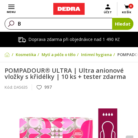
0
Otevřít menu
MENU
ÚČET
KOŠÍK
Hledat
Doprava zdarma při objednávce nad 1 490 Kč
Kosmetika
Mytí a péče o tělo
Intimní hygiena
POMPADOUR
POMPADOUR® ULTRA | Ultra anionové
vložky s křidélky | 10 ks + tester zdarma
997
Kód:
DA5635