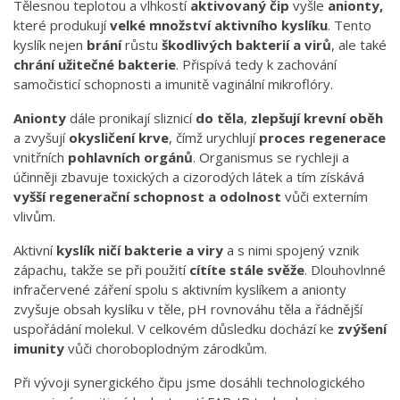
Tělesnou teplotou a vlhkostí
aktivovaný čip
vyšle
anionty,
které produkují
velké množství aktivního kyslíku
. Tento
kyslík nejen
brání
růstu
škodlivých bakterií a virů
, ale také
chrání užitečné bakterie
. Přispívá tedy k zachování
samočisticí schopnosti a imunitě vaginální mikroflóry.
Anionty
dále pronikají sliznicí
do těla
,
zlepšují krevní oběh
a zvyšují
okysličení krve
, čímž urychlují
proces regenerace
vnitřních
pohlavních orgánů
. Organismus se rychleji a
účinněji zbavuje toxických a cizorodých látek a tím získává
vyšší regenerační schopnost a odolnost
vůči externím
vlivům.
Aktivní
kyslík
ničí bakterie a viry
a s nimi spojený vznik
zápachu, takže se při použití
cítíte stále svěže
. Dlouhovlnné
infračervené záření spolu s aktivním kyslíkem a anionty
zvyšuje obsah kyslíku v těle, pH rovnováhu těla a řádnější
uspořádání molekul. V celkovém důsledku dochází ke
zvýšení
imunity
vůči choroboplodným zárodkům.
Při vývoji synergického čipu jsme dosáhli technologického