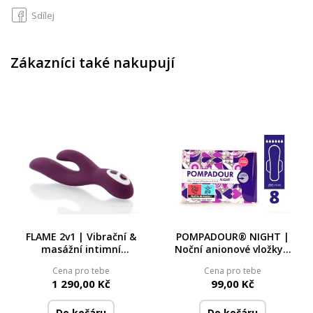
Sdílej
Zákazníci také nakupují
FLAME 2v1 | Vibrační &
POMPADOUR® NIGHT |
masážní intimní
Noční anionové vložky s
pomůcka | 14
křidélky | 8 ks + tester
Cena pro tebe
Cena pro tebe
programů | Dobíjecí |
zdarma
1 290,00 Kč
99,00 Kč
INTIMWELLNESS®
Do kočáru
Do kočáru