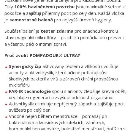
vložkami nové generace určenými pro každodenní použití.
Díky
100% bavlněnému povrchu
jsou maximálně šetrné k
pokožce a zajišťují příjemný pocit po celý den. Každá vložka
je
samostatně balená
pro nejvyšší úroveň hygieny.
Součástí balení je
tester zdarma
pro snadnou kontrolu
stavu vaginální mikroflóry – praktická pomůcka pro prevenci
a včasnou péči o intimní zdraví.
Proč zvolit POMPADOUR® ULTRA?
Synergický čip
aktivovaný teplem a vlhkostí uvolňuje
anionty a aktivní kyslík, které účinně potlačují růst
škodlivých bakterií a virů a zároveň chrání prospěšnou
mikroflóru.
FAR-IR technologie
spolu s anionty zlepšuje krevní oběh,
urychluje regeneraci a zvyšuje odolnost organismu.
Aktivní kyslík eliminuje nepříjemný zápach a zajišťuje pocit
svěžesti po celý den.
Vhodné nejen během menstruace – pomáhají při
bakteriálních a kvasinkových infekcích, zánětech,
hormonální nerovnováze, bolestivé menstruaci, potížích s