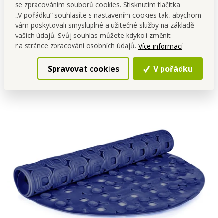
údržbu.
se zpracováním souborů cookies. Stisknutím tlačítka
„V pořádku“ souhlasíte s nastavením cookies tak, abychom
4. Lze ji prát v pračce?
vám poskytovali smysluplné a užitečné služby na základě
Nedoporučujeme – stačí oplachování a ruční čištění jemným
vašich údajů. Svůj souhlas můžete kdykoli změnit
prostředkem.
na stránce zpracování osobních údajů.
Více informací
Pořiď si podložku, aby tvé koupání bylo bezpečné a už ti
Spravovat cookies
V pořádku
nikdy neuklouzla noha při vstupu i výstupu z vany. Úrazy
ve vaně jsou nejvíc nebezpečné!