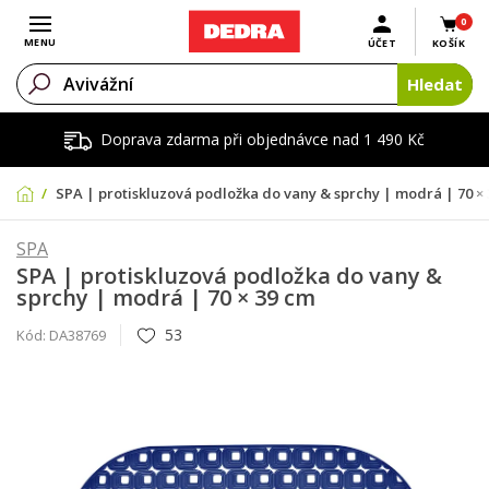
0
Otevřít menu
MENU
ÚČET
KOŠÍK
Hledat
Doprava zdarma při objednávce nad 1 490 Kč
SPA | protiskluzová podložka do vany & sprchy | modrá | 70 ×
SPA
SPA | protiskluzová podložka do vany &
sprchy | modrá | 70 × 39 cm
53
Kód:
DA38769