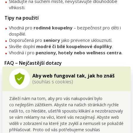
Skladujte na suchém místě, nevystavujte dlouhodobé
vlhkosti.
Tipy na použití
Vhodná pro
rodinné koupelny
– bezpečnost pro děti i
dospělé.
Doporučená pro
seniory
jako prevence uklouznutí.
Skvěle doplní
modré či bílé koupelnové doplňky
.
Vhodná i pro
penziony, hotely nebo wellness centra
.
FAQ – Nejčastější dotazy
1. Pasuje i do menší sprchové vaničky?
Aby web fungoval tak, jak ho znáš
Ano, rozměr 70 × 39 cm je univerzální a vhodný i pro většinu
(souhlas s cookies)
sprchových koutů.
2. Jak fungují přísavky?
Záleží nám na tom, aby pro vás nakupování bylo
Na spodní straně jsou desítky přísavek, které pevně přilnou k
co nejlepším zážitkem. Abyste na našich stránkách rychle
hladkému povrchu.
našli to, co hledáte, ušetřili spoustu klikání a nezobrazovaly
se vám reklamy na věci, které vás nezajímají. Abyste web
3. Je vhodná pro každodenní použití?
viděli v zobrazení na které jste zvyklí a nemuseli se pokaždé
Ano, je navržena pro dlouhodobé používání a snadnou
přihlašovat. Proto od vás potřebujeme souhlas