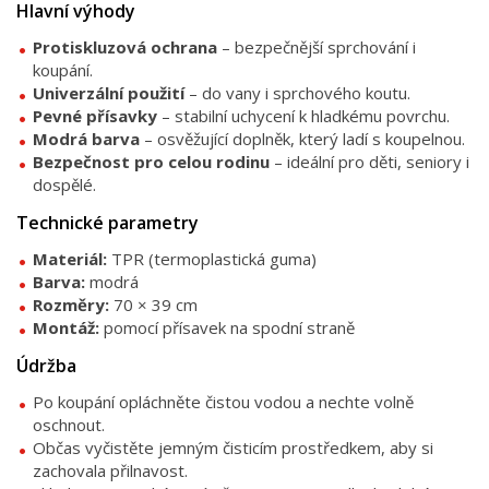
Hlavní výhody
Protiskluzová ochrana
– bezpečnější sprchování i
koupání.
Univerzální použití
– do vany i sprchového koutu.
Pevné přísavky
– stabilní uchycení k hladkému povrchu.
Modrá barva
– osvěžující doplněk, který ladí s koupelnou.
Bezpečnost pro celou rodinu
– ideální pro děti, seniory i
dospělé.
Technické parametry
Materiál:
TPR (termoplastická guma)
Barva:
modrá
Rozměry:
70 × 39 cm
Montáž:
pomocí přísavek na spodní straně
Údržba
Po koupání opláchněte čistou vodou a nechte volně
oschnout.
Občas vyčistěte jemným čisticím prostředkem, aby si
zachovala přilnavost.