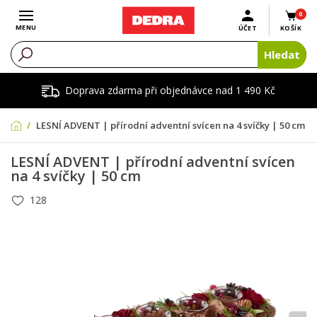
0
Otevřít menu
MENU
ÚČET
KOŠÍK
Hledat
Doprava zdarma při objednávce nad 1 490 Kč
LESNÍ ADVENT | přírodní adventní svícen na 4 svíčky | 50 cm
LESNÍ ADVENT | přírodní adventní svícen
na 4 svíčky | 50 cm
128