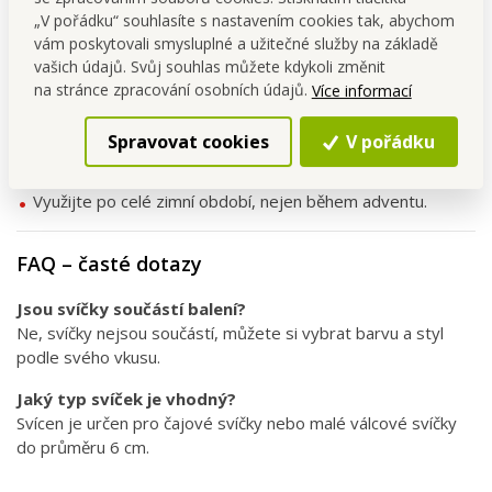
„V pořádku“ souhlasíte s nastavením cookies tak, abychom
Tipy na použití
vám poskytovali smysluplné a užitečné služby na základě
vašich údajů. Svůj souhlas můžete kdykoli změnit
Umístěte jako
středobod sváteční tabule
.
na stránce zpracování osobních údajů.
Více informací
Položte na
komodu či parapet
pro přírodní zimní
atmosféru.
Spravovat cookies
V pořádku
Kombinujte s dalšími
rustikálními dekoracemi
v
přírodních tónech.
Využijte po celé zimní období, nejen během adventu.
FAQ – časté dotazy
Jsou svíčky součástí balení?
Ne, svíčky nejsou součástí, můžete si vybrat barvu a styl
podle svého vkusu.
Jaký typ svíček je vhodný?
Svícen je určen pro čajové svíčky nebo malé válcové svíčky
do průměru 6 cm.