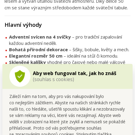
lesem a vytváří útulnou sváteční atmosféru. Díky délce 50
cm se stane výrazným středobodem každé sváteční tabule.
Hlavní výhody
Adventní svícen na 4 svíčky
– pro tradiční zapalování
každou adventní neděli.
Bohatá přírodní dekorace
– šišky, bobule, květy a mech.
Elegantní rozměr 50 cm
– ideální na stůl či komodu.
Skleněné kalíšky
vhodné pro čajové nebo malé válcové
svíčky.
Aby web fungoval tak, jak ho znáš
Rustikální design
vnáší do domova harmonii a útulnost.
(souhlas s cookies)
Technické parametry
Záleží nám na tom, aby pro vás nakupování bylo
co nejlepším zážitkem. Abyste na našich stránkách rychle
Materiál:
přírodní dekorace (šišky, mech, bobule, umělé
našli to, co hledáte, ušetřili spoustu klikání a nezobrazovaly
květy), sklo
se vám reklamy na věci, které vás nezajímají. Abyste web
Rozměry:
šířka 50 × hloubka 13 × výška 7 cm
viděli v zobrazení na které jste zvyklí a nemuseli se pokaždé
Kalíšky na svíčky:
průměr 6 cm (3 cm ve spodní části)
přihlašovat. Proto od vás potřebujeme souhlas
Použití:
adventní svícen na čajové či malé válcové svíčky
se zpracováním souborů cookies. Stisknutím tlačítka