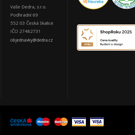
Vaše Dedra, s.r.o.
Podhradní 69
552 03
Česká Skalice
IČO 27482731
objednavky@dedra.cz