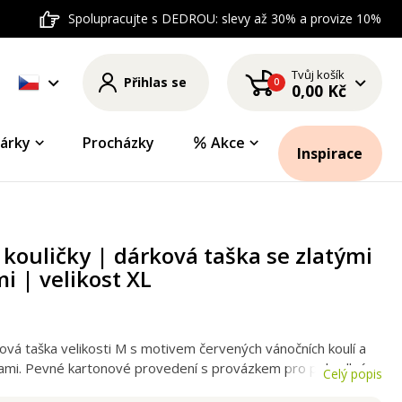
Spolupracujte s DEDROU: slevy až 30% a provize 10%
Tvůj košík
Přihlas se
0
0,00 Kč
árky
Procházky
Akce
Inspirace
kouličky | dárková taška se zlatými
i | velikost XL
ová taška velikosti M s motivem červených vánočních koulí a
kami. Pevné kartonové provedení s provázkem pro pohodlné
Celý popis
dná na velké dárky.