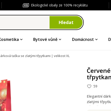
Ekologické obaly ze 100% recyklátu
Hledat
Kosmetika
Bytové vůně
Domácnost
D
árková taška se zlatými třpytkami | velikost XL
Červené 
třpytkam
59
Elegantní dárk
zlatými třpyt
přenášení. Vho