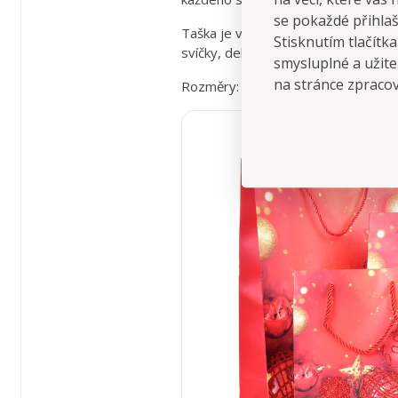
se pokaždé přihla
Taška je vyrobena z pevného karton
Stisknutím tlačítk
svíčky, dekorace, kolekce kosmetiky
smysluplné a užite
na stránce zpraco
Rozměry: š 30 × h 12 × v 41 cm