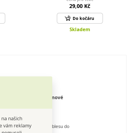
29,00 Kč
Do kočáru
Skladem
třpytkami. Pevné kartonové
 na našich
 se vám reklamy
a zlatým třpytem vnese noblesu do
 a nemuseli
 a navozuje dojem luxusu.