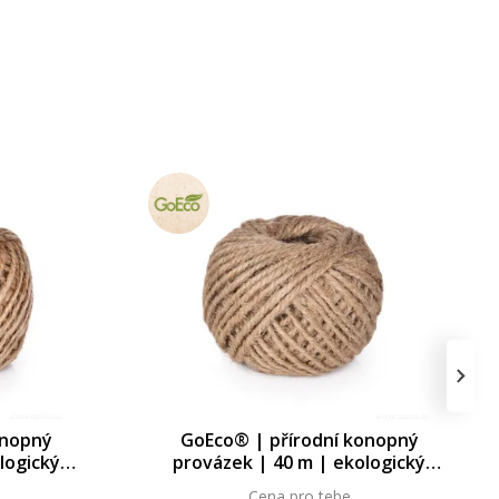
›
onopný
GoEco® | přírodní konopný
logický
provázek | 40 m | ekologický
ekorace
motouz na balení & dekorace
Cena pro tebe