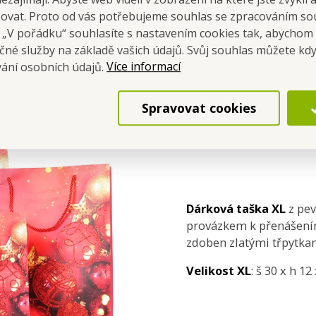
šovat. Proto od vás potřebujeme souhlas se zpracováním so
u a má odolné provázkové uši, díky kterým bez problémů unese i
a „V pořádku“ souhlasíte s nastavením cookies tak, abychom
, textilní sady nebo menší domácí doplňky.
čné služby na základě vašich údajů. Svůj souhlas můžete kdy
Více informací
vání osobních údajů.
Spravovat cookies
Dárková taška XL
z pev
provázkem k přenášením
zdoben zlatými třpytka
Velikost XL
: š 30 x h 12