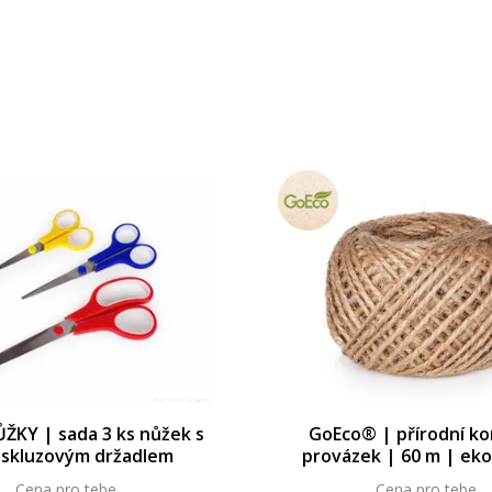
ŽKY | sada 3 ks nůžek s
GoEco® | přírodní k
iskluzovým držadlem
provázek | 60 m | eko
motouz na balení & d
Cena pro tebe
Cena pro tebe