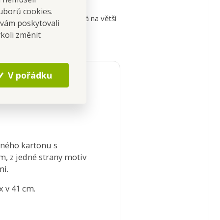
uborů cookies.
 objemnější dárky. Vhodná na větší
 vám poskytovali
koli změnit
V pořádku
ného kartonu s
, z jedné strany motiv
mi.
 x v 41 cm.