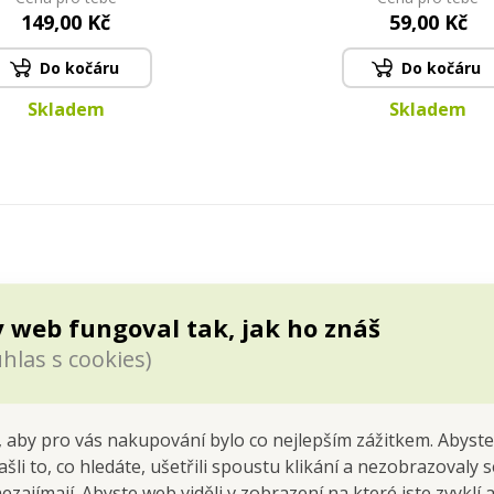
149,00 Kč
59,00 Kč
Do kočáru
Do kočáru
Skladem
Skladem
 web fungoval tak, jak ho znáš
hlas s cookies)
osti M s motivem červených vánočních koulí a zlatými 
hodlné přenášení. Vhodná na velké dárky.
 aby pro vás nakupování bylo co nejlepším zážitkem. Abyste
ašli to, co hledáte, ušetřili spoustu klikání a nezobrazovaly
o XL dárková taška s bohatým motivem červených vánočních koulí 
nezajímají. Abyste web viděli v zobrazení na které jste zvyklí
dné strany zdobena jemně třpytivým dekorem, který odráží světlo