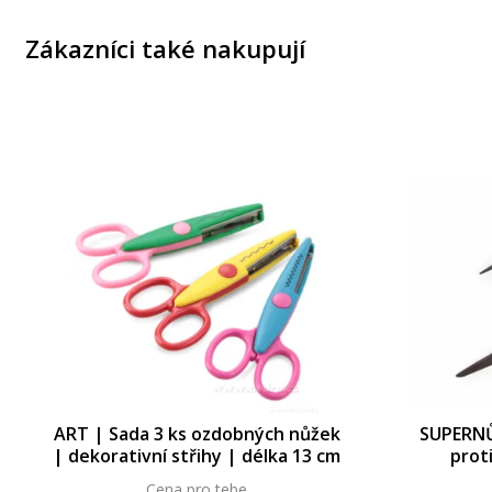
Zákazníci také nakupují
ART | Sada 3 ks ozdobných nůžek
SUPERNŮ
| dekorativní střihy | délka 13 cm
prot
Cena pro tebe