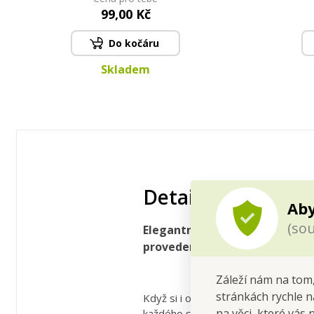
99,00 Kč
Do kočáru
Skladem
Detailní popis
Aby
(sou
Elegantní dárková taška velik
provedení s provázkem pro po
Záleží nám na tom,
stránkách rychle n
Když si i obal zaslouží obdiv… Tat
na věci, které vás 
každého slavnostního předání. Z je