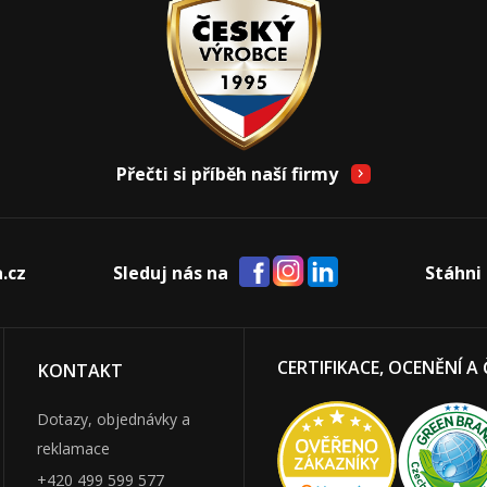
Přečti si příběh naší firmy
.cz
Sleduj nás na
Stáhni 
CERTIFIKACE, OCENĚNÍ A
KONTAKT
Dotazy, objednávky a
reklamace
+420 499 599 577