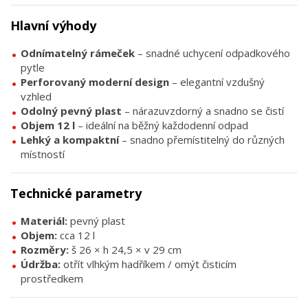
Hlavní výhody
Odnímatelný rámeček
– snadné uchycení odpadkového
pytle
Perforovaný moderní design
– elegantní vzdušný
vzhled
Odolný pevný plast
– nárazuvzdorný a snadno se čistí
Objem 12 l
– ideální na běžný každodenní odpad
Lehký a kompaktní
– snadno přemístitelný do různých
místností
Technické parametry
Materiál:
pevný plast
Objem:
cca 12 l
Rozměry:
š 26 × h 24,5 × v 29 cm
Údržba:
otřít vlhkým hadříkem / omýt čisticím
prostředkem