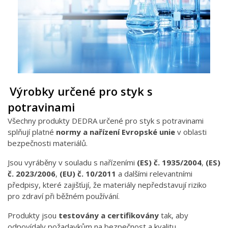
Výrobky určené pro styk s
potravinami
Všechny produkty DEDRA určené pro styk s potravinami
splňují platné
normy a nařízení Evropské unie
v oblasti
bezpečnosti materiálů.
Jsou vyráběny v souladu s nařízeními
(ES) č. 1935/2004
,
(ES)
č. 2023/2006
,
(EU) č. 10/2011
a dalšími relevantními
předpisy, které zajišťují, že materiály nepředstavují riziko
pro zdraví při běžném používání.
Produkty jsou
testovány a certifikovány
tak, aby
odpovídaly požadavkům na bezpečnost a kvalitu