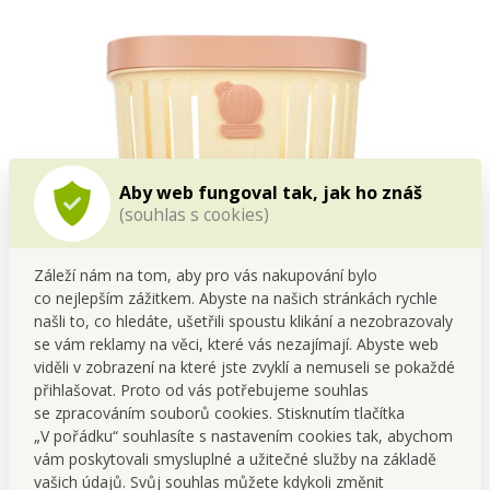
Aby web fungoval tak, jak ho znáš
(souhlas s cookies)
Záleží nám na tom, aby pro vás nakupování bylo
co nejlepším zážitkem. Abyste na našich stránkách rychle
našli to, co hledáte, ušetřili spoustu klikání a nezobrazovaly
se vám reklamy na věci, které vás nezajímají. Abyste web
viděli v zobrazení na které jste zvyklí a nemuseli se pokaždé
přihlašovat. Proto od vás potřebujeme souhlas
Perforovaný odpadkový koš
CACTUS, s odnímatelným
se zpracováním souborů cookies. Stisknutím tlačítka
rámečkem z pevného plastu.
„V pořádku“ souhlasíte s nastavením cookies tak, abychom
vám poskytovali smysluplné a užitečné služby na základě
Rozměry: š 26 x h 24,5 x v 29 cm, objem cca 12 l.
vašich údajů. Svůj souhlas můžete kdykoli změnit