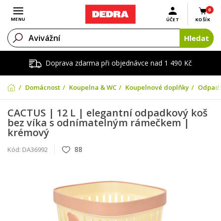
0
Otevřít menu
MENU
ÚČET
KOŠÍK
Hledat
Doprava zdarma při objednávce nad 1 490 Kč
Domácnost
Koupelna & WC
Koupelnové doplňky
Odpadk
CACTUS | 12 L | elegantní odpadkový koš
bez víka s odnímatelným rámečkem |
krémový
88
Kód:
DA36992