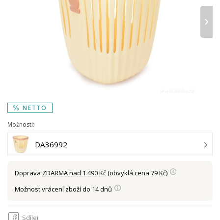
›
NETTO
Možnosti:
DA36992
Doprava
ZDARMA nad 1 490 Kč
(obvyklá cena 79 Kč)
Možnost vrácení zboží do 14 dnů
Sdílej