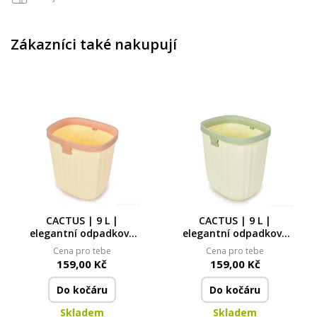
Zákazníci také nakupují
CACTUS | 9 L |
CACTUS | 9 L |
elegantní odpadkový
elegantní odpadkový
koš bez víka s
koš bez víka s
Cena pro tebe
Cena pro tebe
odnímatelným
odnímatelným
159,00 Kč
159,00 Kč
rámečkem
rámečkem
Do kočáru
Do kočáru
Skladem
Skladem