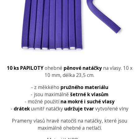
10 ks PAPILOTY
ohebné
pěnové natáčky
na vlasy. 10 x
10 mm, délka 23,5 cm.
- z měkkého
pružného materiálu
- jsou maximálně
šetrné k vlasům
- možné použití
na mokré i suché vlasy
-
drátek
uvnitř natáčky
udržuje tvar
vytvořené vlny
Prameny vlasů hravě natočíš na natáčky, které jsou
maximálně ohebné a netlačí.