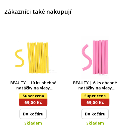
Zákazníci také nakupují
BEAUTY | 10 ks ohebné
BEAUTY | 6 ks ohebné
natáčky na vlasy
natáčky na vlasy
PAPILOTY | průměr 10
PAPILOTY | průměr 20
Super cena
Super cena
mm | žluté
mm | růžové
69,00 Kč
69,00 Kč
Do kočáru
Do kočáru
Skladem
Skladem