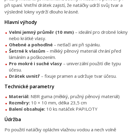
při spaní. Vnitřní drátek zajistí, že natáčky udrží svůj tvar a
výsledné lokny vydrží dlouho krásné.
Hlavní výhody
Velmi jemný průměr (10 mm)
– ideální pro drobné lokny
nebo krátké vlasy.
Ohebné a pohodlné
– netlačí ani při spánku.
Šetrné k vlasům
– měkký pěnový materiál chrání před
lámáním a poškozením.
Pro mokré i suché vlasy
– univerzální použití dle typu
účesu.
Drátek uvnitř
– fixuje pramen a udržuje tvar účesu.
Technické parametry
Materiál:
NBR guma (měkký, pružný pěnový materiál)
Rozměry:
10 × 10 mm, délka 23,5 cm
Balení obsahuje:
10 ks natáček PAPILOTY
Údržba
Po použití natáčky opláchni vlažnou vodou a nech volně