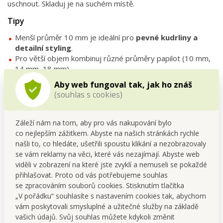
uschnout. Skladuj je na suchém místě.
Tipy
Menší průměr 10 mm je ideální pro
pevné kudrliny a
detailní styling
.
Pro větší objem kombinuj různé průměry papilot (10 mm,
14 mm, 18 mm).
Natoč vlasy na noc a ráno se probuď s krásně
Aby web fungoval tak, jak ho znáš
definovanými loknami.
(souhlas s cookies)
FAQ
Záleží nám na tom, aby pro vás nakupování bylo
Jsou papiloty vhodné i na krátké vlasy?
co nejlepším zážitkem. Abyste na našich stránkách rychle
Ano, díky malému průměru jsou ideální pro krátké účesy a
našli to, co hledáte, ušetřili spoustu klikání a nezobrazovaly
jemné lokny.
se vám reklamy na věci, které vás nezajímají. Abyste web
viděli v zobrazení na které jste zvyklí a nemuseli se pokaždé
Vytvořím s nimi objem i u jemných vlasů?
přihlašovat. Proto od vás potřebujeme souhlas
Ano, malé papiloty dodají účesu objem a přirozenou plnost.
se zpracováním souborů cookies. Stisknutím tlačítka
„V pořádku“ souhlasíte s nastavením cookies tak, abychom
vám poskytovali smysluplné a užitečné služby na základě
SUPER FLEXIBILNÍ A OHEBNÉ,
vašich údajů. Svůj souhlas můžete kdykoli změnit