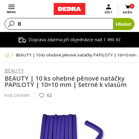
0
Otevřít menu
MENU
ÚČET
KOŠÍK
Hledat
Doprava zdarma při objednávce nad 1 490 Kč
BEAUTY | 10 ks ohebné pěnové natáčky PAPILOTY | 10×10 mm |
BEAUTY
BEAUTY | 10 ks ohebné pěnové natáčky
PAPILOTY | 10×10 mm | šetrné k vlasům
62
Kód:
DA35691