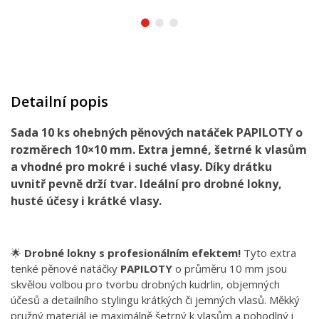
Detailní popis
Sada 10 ks ohebných pěnových natáček PAPILOTY o
rozměrech 10×10 mm. Extra jemné, šetrné k vlasům
a vhodné pro mokré i suché vlasy. Díky drátku
uvnitř pevně drží tvar. Ideální pro drobné lokny,
husté účesy i krátké vlasy.
🌟
Drobné lokny s profesionálním efektem!
Tyto extra
tenké pěnové natáčky
PAPILOTY
o průměru 10 mm jsou
skvělou volbou pro tvorbu drobných kudrlin, objemných
účesů a detailního stylingu krátkých či jemných vlasů. Měkký
pružný materiál je maximálně šetrný k vlasům a pohodlný i