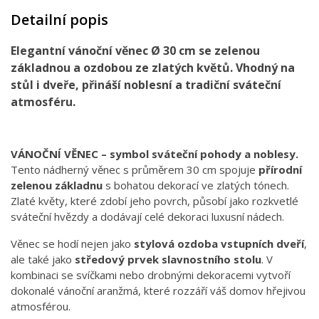
Detailní popis
Elegantní vánoční věnec Ø 30 cm se zelenou
základnou a ozdobou ze zlatých květů. Vhodný na
stůl i dveře, přináší noblesní a tradiční sváteční
atmosféru.
VÁNOČNÍ VĚNEC – symbol sváteční pohody a noblesy.
Tento nádherný věnec s průměrem 30 cm spojuje
přírodní
zelenou základnu
s bohatou dekorací ve zlatých tónech.
Zlaté květy, které zdobí jeho povrch, působí jako rozkvetlé
sváteční hvězdy a dodávají celé dekoraci luxusní nádech.
Věnec se hodí nejen jako
stylová ozdoba vstupních dveří
,
ale také jako
středový prvek slavnostního stolu
. V
kombinaci se svíčkami nebo drobnými dekoracemi vytvoří
dokonalé vánoční aranžmá, které rozzáří váš domov hřejivou
atmosférou.