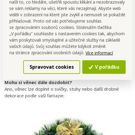
našli to, co hledáte, ušetřili spoustu klikání a nezobrazovaly
Položte jej na sváteční stůl a doplňte o svíčku pro
se vám reklamy na věci, které vás nezajímají. Abyste web
vytvoření
stylového centrálního aranžmá
.
viděli v zobrazení na které jste zvyklí a nemuseli se pokaždé
Kombinujte se zlatými doplňky nebo červenými
přihlašovat. Proto od vás potřebujeme souhlas
dekoracemi pro
tradiční vánoční vzhled
.
se zpracováním souborů cookies. Stisknutím tlačítka
„V pořádku“ souhlasíte s nastavením cookies tak, abychom
vám poskytovali smysluplné a užitečné služby na základě
FAQ – vaše nejčastější dotazy
vašich údajů. Svůj souhlas můžete kdykoli změnit
Je věnec vhodný pro venkovní použití?
na stránce zpracování osobních údajů.
Více informací
Ano, ale doporučujeme jej zavěsit pod stříšku nebo do
krytého prostoru, aby byl chráněn před nepříznivým
Spravovat cookies
V pořádku
počasím.
Mohu si věnec dále dozdobit?
Ano, věnec lze doplnit o svíčky, stuhy nebo další drobné
dekorace podle vaší fantazie.