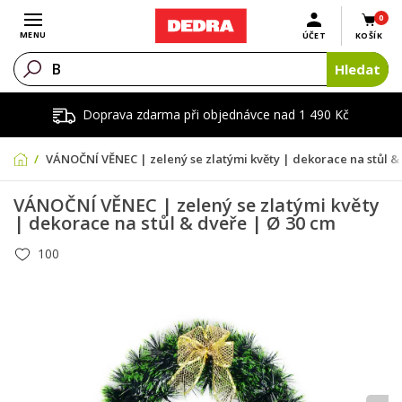
0
Otevřít menu
MENU
ÚČET
KOŠÍK
Hledat
Doprava zdarma při objednávce nad 1 490 Kč
VÁNOČNÍ VĚNEC | zelený se zlatými květy | dekorace na stůl &
VÁNOČNÍ VĚNEC | zelený se zlatými květy
| dekorace na stůl & dveře | Ø 30 cm
100