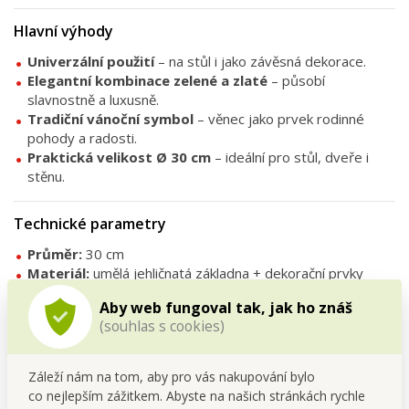
Hlavní výhody
Univerzální použití
– na stůl i jako závěsná dekorace.
Elegantní kombinace zelené a zlaté
– působí
slavnostně a luxusně.
Tradiční vánoční symbol
– věnec jako prvek rodinné
pohody a radosti.
Praktická velikost Ø 30 cm
– ideální pro stůl, dveře i
stěnu.
Technické parametry
Průměr:
30 cm
Materiál:
umělá jehličnatá základna + dekorační prvky
Barevnost:
zelená základna, zlaté květy
Aby web fungoval tak, jak ho znáš
Použití:
dekorace na dveře, stůl, stěnu či do aranžmá
(souhlas s cookies)
Tipy na použití
Záleží nám na tom, aby pro vás nakupování bylo
Zavěste věnec na vstupní dveře jako
první pozdrav
co nejlepším zážitkem. Abyste na našich stránkách rychle
hostům
při příchodu.