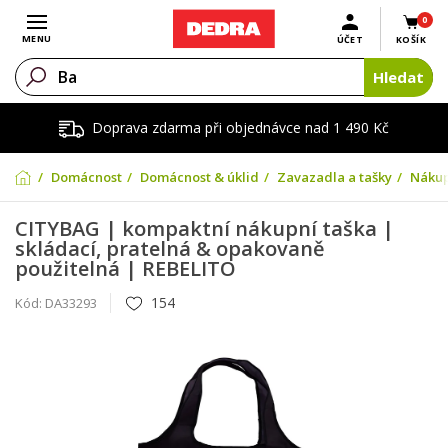
0
Otevřít menu
MENU
ÚČET
KOŠÍK
Hledat
Doprava zdarma při objednávce nad 1 490 Kč
Domácnost
Domácnost & úklid
Zavazadla a tašky
Nákup
CITYBAG | kompaktní nákupní taška |
skládací, pratelná & opakovaně
použitelná | REBELITO
154
Kód:
DA33293