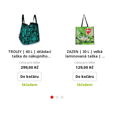
TROLEY | 60 L | skládací
ZAZEN | 30 L | velká
taška do nákupního
laminovaná taška | 4
vozíku | extra pevná se
pevná ucha
Cena pro tebe
Cena pro tebe
suchým zipem
299,00 Kč
129,00 Kč
Do kočáru
Do kočáru
Skladem
Skladem