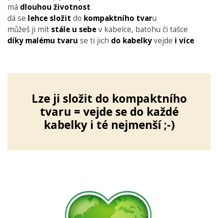
má
dlouhou životnost
dá se
lehce složit
do
kompaktního tvar
u
můžeš ji mít
stále u sebe
v kabelce, batohu či tašce
díky malému tvaru
se ti jich
do kabelky
vejde
i více
Lze ji složit do kompaktního
tvaru = vejde se do každé
kabelky i té nejmenší ;-)