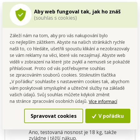
Materiál:
polyester (PES)
Rozměry:
cca 46 × 60 cm s uchy (bez uch 39 cm)
Aby web fungoval tak, jak ho znáš
Nosnost:
až 18 kg
(souhlas s cookies)
Zapínání:
patent pro fixaci po složení
Údržba
Záleží nám na tom, aby pro vás nakupování bylo
co nejlepším zážitkem. Abyste na našich stránkách rychle
Per v ruce nebo v pračce při nízké teplotě.
našli to, co hledáte, ušetřili spoustu klikání a nezobrazovaly
Nežehlit, nesušit v sušičce.
se vám reklamy na věci, které vás nezajímají. Abyste web
Po vyprání nech volně uschnout.
viděli v zobrazení na které jste zvyklí a nemuseli se pokaždé
přihlašovat. Proto od vás potřebujeme souhlas
se zpracováním souborů cookies. Stisknutím tlačítka
FAQ
„V pořádku“ souhlasíte s nastavením cookies tak, abychom
Je taška vhodná do kabelky?
vám poskytovali smysluplné a užitečné služby na základě
Ano, složená má kompaktní tvar, vejde se i
vašich údajů. Svůj souhlas můžete kdykoli změnit
do velmi malé kabelky.
na stránce zpracování osobních údajů.
Více informací
Kolik vydrží použití?
Díky odolnému PES materiálu má dlouhou
životnost a zvládne mnoho cyklů praní a
Spravovat cookies
V pořádku
používání.
Unese opravdu 18 kg?
Ano, testovaná nosnost je 18 kg, takže
zvládne i těžší nákup.