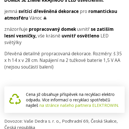
DOMEK SE ZIMNÍ KRAJINOU s LED osvětlením.
jemná
svítící dřevěněná dekorace
pro
romantickou
atmosféru
Vánoc 🎄
znázorňuje
propracovaný domek
uvnitř
se zatiším
lesní vesničky,
vše krásně
uvnitř osvětleno
LED
světýlky
Dřevěná detailně propracovaná dekorace. Rozměry: š 35
x h 14 x v 28 cm. Napájení na 2 tužkové baterie 1,5 V AA
(nejsou součástí balení)
Cena již obsahuje příspěvek na recyklaci elektro
odpadu. Více informací o recyklaci spotřebičů
najdeš
na stránce našeho partnera ELEKTROWIN.
Dovozce: Vaše Dedra s. r. o., Podhradní 69, Česká Skalice,
Česká republika