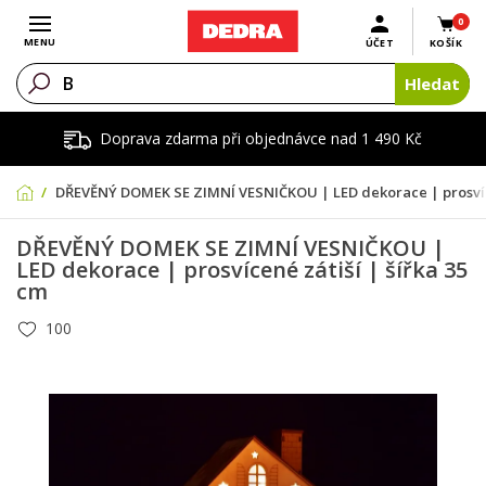
0
Otevřít menu
MENU
ÚČET
KOŠÍK
Hledat
Doprava zdarma při objednávce nad 1 490 Kč
DŘEVĚNÝ DOMEK SE ZIMNÍ VESNIČKOU | LED dekorace | prosvíce
DŘEVĚNÝ DOMEK SE ZIMNÍ VESNIČKOU |
LED dekorace | prosvícené zátiší | šířka 35
cm
100