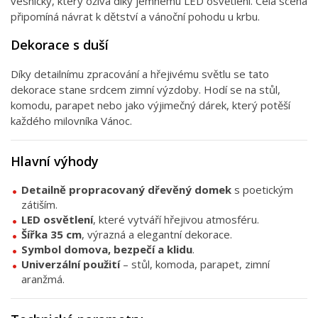
vesničky, který ožívá díky jemnému LED osvětlení. Celá scéna
připomíná návrat k dětství a vánoční pohodu u krbu.
Dekorace s duší
Díky detailnímu zpracování a hřejivému světlu se tato
dekorace stane srdcem zimní výzdoby. Hodí se na stůl,
komodu, parapet nebo jako výjimečný dárek, který potěší
každého milovníka Vánoc.
Hlavní výhody
Detailně propracovaný dřevěný domek
s poetickým
zátiším.
LED osvětlení
, které vytváří hřejivou atmosféru.
Šířka 35 cm
, výrazná a elegantní dekorace.
Symbol domova, bezpečí a klidu
.
Univerzální použití
– stůl, komoda, parapet, zimní
aranžmá.