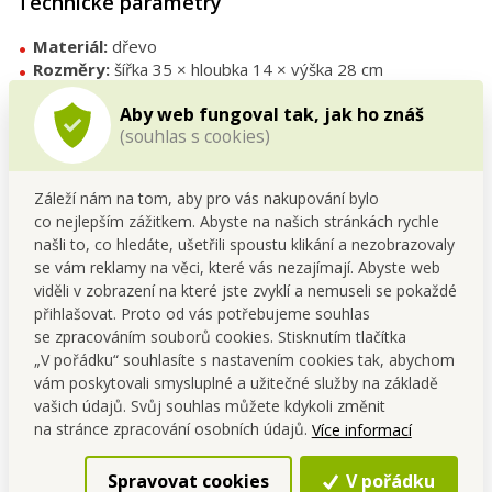
Technické parametry
Materiál:
dřevo
Rozměry:
šířka 35 × hloubka 14 × výška 28 cm
Osvětlení:
LED světýlka
Aby web fungoval tak, jak ho znáš
Napájení:
2× AA baterie 1,5 V (nejsou součástí balení)
(souhlas s cookies)
Tipy na použití
Záleží nám na tom, aby pro vás nakupování bylo
co nejlepším zážitkem. Abyste na našich stránkách rychle
Umístěte na
parapet nebo komodu
, kde vytvoří
našli to, co hledáte, ušetřili spoustu klikání a nezobrazovaly
dominantní sváteční prvek.
se vám reklamy na věci, které vás nezajímají. Abyste web
Kombinujte s menšími
LED vesničkami
pro vytvoření celé
viděli v zobrazení na které jste zvyklí a nemuseli se pokaždé
zimní krajiny.
přihlašovat. Proto od vás potřebujeme souhlas
Darujte jako
originální vánoční dárek
, který přinese
se zpracováním souborů cookies. Stisknutím tlačítka
kouzlo Vánoc.
„V pořádku“ souhlasíte s nastavením cookies tak, abychom
vám poskytovali smysluplné a užitečné služby na základě
FAQ – časté dotazy
vašich údajů. Svůj souhlas můžete kdykoli změnit
na stránce zpracování osobních údajů.
Více informací
Jaký typ světla domek vydává?
Teplé bílé LED světlo, které působí příjemně a útulně.
Spravovat cookies
V pořádku