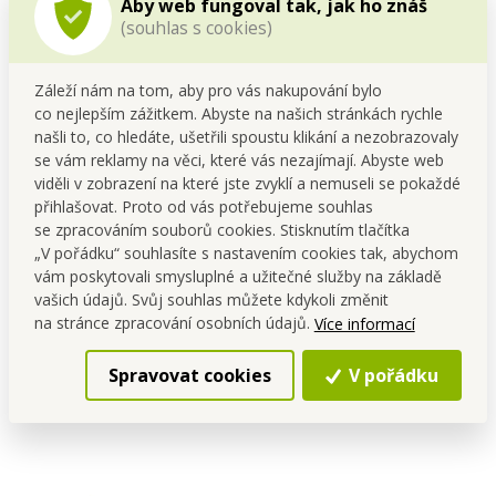
Aby web fungoval tak, jak ho znáš
Technické parametry
(souhlas s cookies)
Materiál:
nerezová ocel
Počet kusů:
14 ks
Záleží nám na tom, aby pro vás nakupování bylo
Délka jednoho kolíčku:
cca 4,5 cm
co nejlepším zážitkem. Abyste na našich stránkách rychle
Typ uchycení:
kovová pružina
našli to, co hledáte, ušetřili spoustu klikání a nezobrazovaly
se vám reklamy na věci, které vás nezajímají. Abyste web
viděli v zobrazení na které jste zvyklí a nemuseli se pokaždé
přihlašovat. Proto od vás potřebujeme souhlas
Tipy pro použití
se zpracováním souborů cookies. Stisknutím tlačítka
Ideální na zahradní šňůry, balkony i sušáky v
„V pořádku“ souhlasíte s nastavením cookies tak, abychom
interiéru
vám poskytovali smysluplné a užitečné služby na základě
Vhodné také pro uchycení sušených bylinek
vašich údajů. Svůj souhlas můžete kdykoli změnit
či sáčků s potravinami
na stránce zpracování osobních údajů.
Více informací
Po použití omyj a uchovávej v suchu pro
maximální životnost
Spravovat cookies
V pořádku