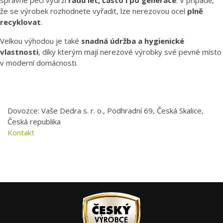
správné péči vydrží
řadu let, často i po generace
. V případě,
že se výrobek rozhodnete vyřadit, lze nerezovou ocel
plně
recyklovat
.
Velkou výhodou je také
snadná údržba a hygienické
vlastnosti
, díky kterým mají nerezové výrobky své pevné místo
v moderní domácnosti.
Dovozce: Vaše Dedra s. r. o., Podhradní 69, Česká Skalice,
Česká republika
Kontakt