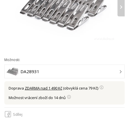
›
Možnosti:
DA28931
Doprava
ZDARMA nad 1 490 Kč
(obvyklá cena 79 Kč)
Možnost vrácení zboží do 14 dnů
Sdílej