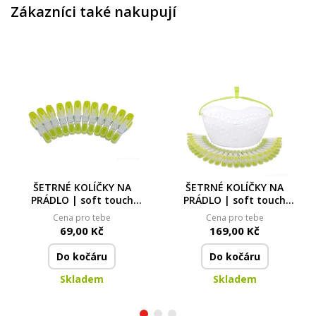
Zákazníci také nakupují
ŠETRNÉ KOLÍČKY NA
ŠETRNÉ KOLÍČKY NA
PRÁDLO | soft touch
PRÁDLO | soft touch
silikon | 12 ks | jemné
silikon & košík | 24 ks |
Cena pro tebe
Cena pro tebe
uchycení
jemné uchycení
69,00 Kč
169,00 Kč
Do kočáru
Do kočáru
Skladem
Skladem