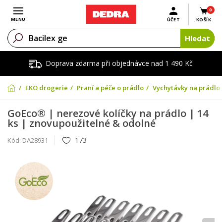
0
Otevřít menu
MENU
ÚČET
KOŠÍK
Hledat
Doprava zdarma při objednávce nad 1 490 Kč
EKO drogerie
Praní a péče o prádlo
Vychytávky na prádlo
GoEco® | nerezové kolíčky na prádlo | 14
ks | znovupoužitelné & odolné
173
Kód:
DA28931