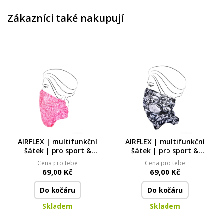
Zákazníci také nakupují
AIRFLEX | multifunkční
AIRFLEX | multifunkční
šátek | pro sport &
šátek | pro sport &
ochranu | univerzální
ochranu | univerzální
Cena pro tebe
Cena pro tebe
velikost | PINK
velikost | SKULL
69,00 Kč
69,00 Kč
Do kočáru
Do kočáru
Skladem
Skladem