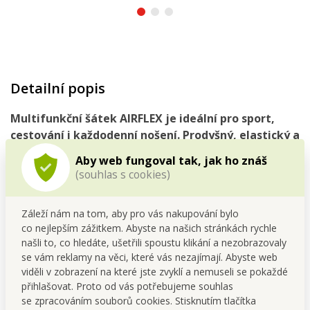
Detailní popis
Multifunkční šátek AIRFLEX je ideální pro sport,
cestování i každodenní nošení. Prodyšný, elastický a
pohodlný tubusový tvar ti umožní zakrýt ústa i nos,
Aby web fungoval tak, jak ho znáš
ochránit se před chladem, sluncem i potem. Lze
(souhlas s cookies)
nosit jako čelenku, šátek, kuklu i čepici. Perte na
30 °C.
Záleží nám na tom, aby pro vás nakupování bylo
co nejlepším zážitkem. Abyste na našich stránkách rychle
našli to, co hledáte, ušetřili spoustu klikání a nezobrazovaly
Multifunkční šátek:
se vám reklamy na věci, které vás nezajímají. Abyste web
viděli v zobrazení na které jste zvyklí a nemuseli se pokaždé
• chrání před sluncem
přihlašovat. Proto od vás potřebujeme souhlas
• je prodyšný a dobře odvádí vlhkost
se zpracováním souborů cookies. Stisknutím tlačítka
• při sportu zabrání stékání potu do obličeje