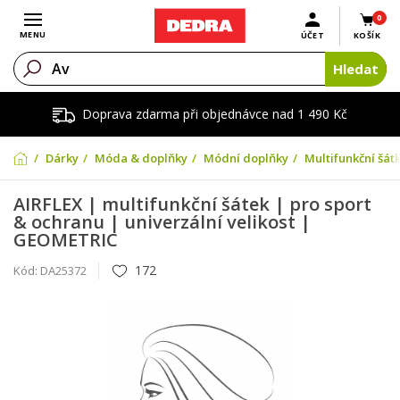
0
Otevřít menu
MENU
ÚČET
KOŠÍK
Hledat
Doprava zdarma při objednávce nad 1 490 Kč
Dárky
Móda & doplňky
Módní doplňky
Multifunkční šát
AIRFLEX | multifunkční šátek | pro sport
& ochranu | univerzální velikost |
GEOMETRIC
172
Kód:
DA25372