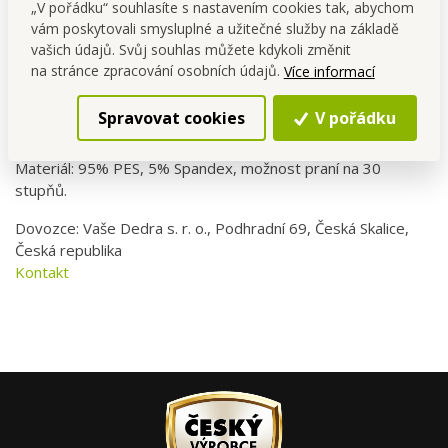
„V pořádku“ souhlasíte s nastavením cookies tak, abychom
• v zimě chrání proti větru a prochladnutí
vám poskytovali smysluplné a užitečné služby na základě
• ideální jako první vrstva pod cyklistickou, motorkářskou
vašich údajů. Svůj souhlas můžete kdykoli změnit
nebo lyžařskou helmu
na stránce zpracování osobních údajů.
Více informací
Spravovat cookies
V pořádku
TUBUSOVÝ TVAR PRO POHODLNÉ NOŠENÍ. Univerzální
velikost (průměr 45 - 70 cm, délka cca 50 cm).
Materiál: 95% PES, 5% Spandex, možnost praní na 30
stupňů.
Dovozce: Vaše Dedra s. r. o., Podhradní 69, Česká Skalice,
Česká republika
Kontakt