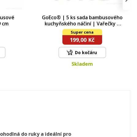
busové
GoEco® | 5 ks sada bambusového
9 cm
kuchyňského náčiní | Vařečky a
obracečky ve stojanu
Super cena
199,00 Kč
Do kočáru
Skladem
ohodlná do ruky a ideální pro