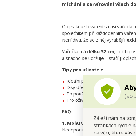
míchání a servírování všech do
Objev kouzlo vaření s naší vařečko
společníkem při každodenním vařen
Není divu, že se z něj vyrábějí i
exkl
Vařečka má
délku 32 cm
, což ti p
a snadno se udržuje – stačí ji oplác
Tipy pro uživatele:
Ideální pro míchání polévek, omáč
Aby
Díky dřevěnému materiálu je šetr
Po použití ji umyj v ruce, aby si 
(sou
Pro oživení barvy můžeš jednou z
FAQ:
Záleží nám na tom,
1. Mohu vařečku mýt v myčce?
stránkách rychle n
Nedoporučujeme to – horká voda a či
na věci, které vás 