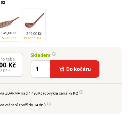
132
149,00 Kč
249,00 Kč
Skladem
Poslední kusy skladem
Skladem
pro tebe
00
Kč
Do kočáru
ně DPH
ava
ZDARMA nad 1 490 Kč
(obvyklá cena 79 Kč)
st vrácení zboží do 14 dnů