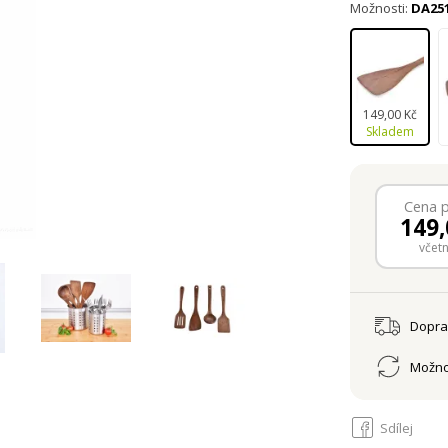
Možnosti:
DA25
149,00 Kč
Skladem
Cena 
149,
včet
Dopr
Možno
Sdílej