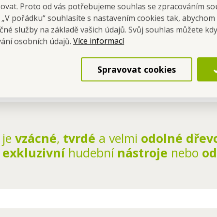
šovat. Proto od vás potřebujeme souhlas se zpracováním so
né pro styk s potravinami?
a „V pořádku“ souhlasíte s nastavením cookies tak, abychom
m přirozeným vlastnostem je také
přirozeně antibakteriální
.
čné služby na základě vašich údajů. Svůj souhlas můžete kdy
Více informací
vání osobních údajů.
noho let, protože Cassia Siamese patří k velmi tvrdým a odolným d
t nebo praskat?
Spravovat cookies
etření olejem si zachová svou krásu i pevnost bez prasklin.
je
vzácné
,
tvrdé
a velmi
odolné dřev
é
exkluzivní
hudební
nástroje
nebo
od