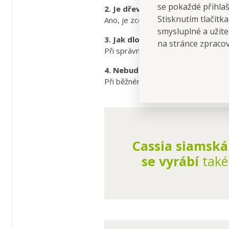
se pokaždé přihla
2. Je dřevo Cassia Siamese vhod
Stisknutím tlačítk
Ano, je zcela bezpečné a díky svý
smysluplné a užite
3. Jak dlouho mi vařečka vydrží?
na stránce zpraco
Při správné péči ti bude sloužit m
4. Nebude se dřevo časem loupa
Při běžném používání a občasném oš
Cassia siamská
se vyrábí
tak