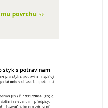
ému povrchu
se
 styk s potravinami
é pro styk s potravinami splňují
opské unie
v oblasti bezpečnosti
ízeními
(ES) č. 1935/2004
,
(ES) č.
 dalšími relevantními předpisy,
představují riziko pro zdraví při