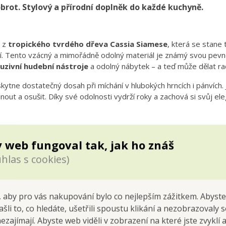
brot. Stylový a přírodní doplněk do každé kuchyně.
u z
tropického tvrdého dřeva Cassia Siamese
, která se stan
í. Tento vzácný a mimořádně odolný materiál je známý svou pevno
uzivní hudební nástroje
a odolný nábytek – a teď může dělat rad
oskytne dostatečný dosah při míchání v hlubokých hrncích i pánvích. 
hnout a osušit. Díky své odolnosti vydrží roky a zachová si svůj ele
ek, těst i zeleninových směsí.
 web fungoval tak, jak ho znáš
ná k povrchům s nepřilnavou vrstvou – nepoškrábe je.
zachovala svůj krásný vzhled a dlouhou životnost.
hlas s cookies)
a čas potřít povrch vařečky kapkou jedlého oleje.
 aby pro vás nakupování bylo co nejlepším zážitkem. Abyste
ašli to, co hledáte, ušetřili spoustu klikání a nezobrazovaly
sticí prostředky by mohly dřevo vysušit a poškodit. Lepší je ručn
nezajímají. Abyste web viděli v zobrazení na které jste zvyklí