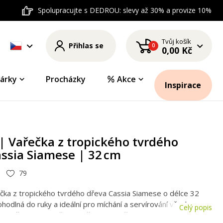
Spolupracujte s DEDROU: slevy až 30% a provize 10%
Tvůj košík
Přihlas se
0
0,00 Kč
árky
Procházky
Akce
Inspirace
| Vařečka z tropického tvrdého
ssia Siamese | 32 cm
79
ečka z tropického tvrdého dřeva Cassia Siamese o délce 32
hodlná do ruky a ideální pro míchání a servírování všech
Celý popis
ý a přírodní doplněk do každé kuchyně.