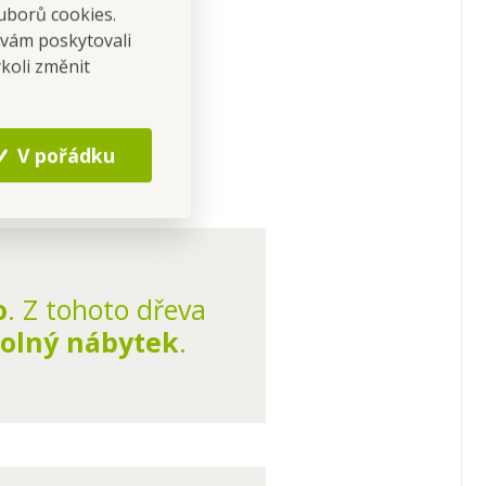
uborů cookies.
 vám poskytovali
koli změnit
řevům.
V pořádku
o
. Z tohoto dřeva
olný nábytek
.