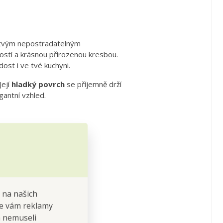
e tvým nepostradatelným
stí a krásnou přirozenou kresbou.
ost i ve tvé kuchyni.
Její
hladký povrch
se příjemně drží
gantní vzhled.
 na našich
 se vám reklamy
í mytí.
 a nemuseli