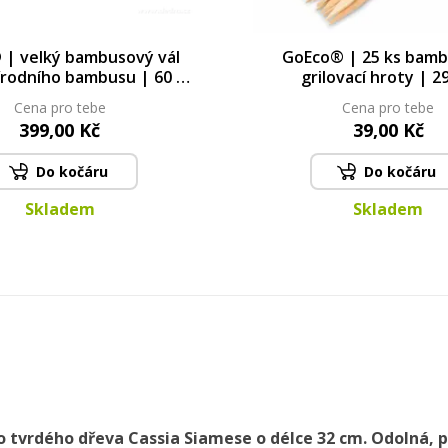
| velký bambusový vál
GoEco® | 25 ks bam
írodního bambusu | 60 ×
grilovací hroty | 2
40 cm
Cena pro tebe
Cena pro tebe
399,00 Kč
39,00 Kč
Do kočáru
Do kočáru
Skladem
Skladem
o tvrdého dřeva Cassia Siamese o délce 32 cm. Odolná, p