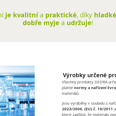
ní
je
kvalitní
a
praktické
, díky
hladk
dobře myje
a
udržuje
!
Výrobky určené pro
Všechny produkty DEDRA určen
platné
normy a nařízení Evr
materiálů.
Jsou vyráběny v souladu s nař
2023/2006
,
(EU) č. 10/2011
a
které zajišťují, že materiály ne