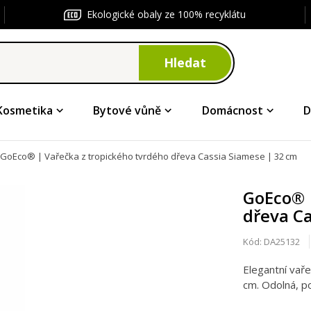
Ekologické obaly ze 100% recyklátu
Hledat
Kosmetika
Bytové vůně
Domácnost
D
GoEco® | Vařečka z tropického tvrdého dřeva Cassia Siamese | 32 cm
GoEco® 
dřeva Ca
Kód:
DA25132
Elegantní vař
cm. Odolná, po
dobrot. Stylov