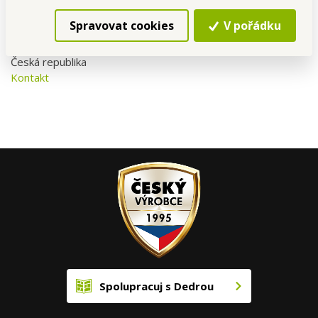
Rozměr obrázku 30 x 40 cm, délka štětce 17 cm.
Spravovat cookies
V pořádku
Dovozce: Vaše Dedra s. r. o., Podhradní 69, Česká Skalice,
Česká republika
Kontakt
Spolupracuj s Dedrou