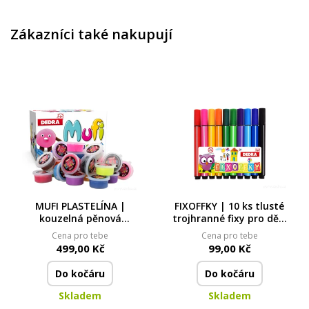
Zákazníci také nakupují
MUFI PLASTELÍNA |
FIXOFFKY | 10 ks tlusté
kouzelná pěnová
trojhranné fixy pro děti
hmota | 24 barev | na
| pohodlný úchop &
Cena pro tebe
Cena pro tebe
vzduchu trvale ztuhne
syté barvy
499,00 Kč
99,00 Kč
Do kočáru
Do kočáru
Skladem
Skladem