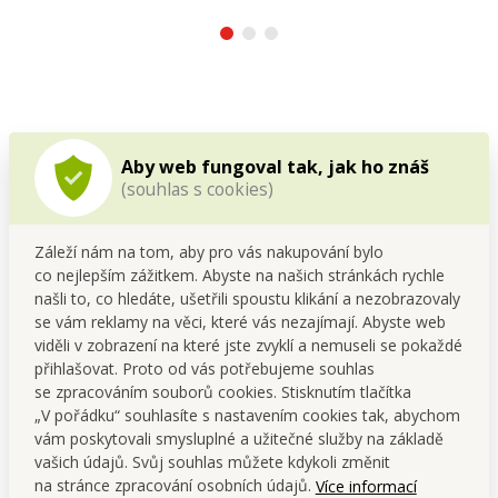
Detailní popis
Aby web fungoval tak, jak ho znáš
(souhlas s cookies)
Vymaluj si již předkreslený obrázek a vytvoř si tak
dokonalý obraz
Vybarvovací obrázky jsou tím
Záleží nám na tom, aby pro vás nakupování bylo
nejlepším dárkem nejen pro ty nejmenší!
co nejlepším zážitkem. Abyste na našich stránkách rychle
Balení obsahuje 6 barev a štětec (hned můžeš
našli to, co hledáte, ušetřili spoustu klikání a nezobrazovaly
malovat).
se vám reklamy na věci, které vás nezajímají. Abyste web
viděli v zobrazení na které jste zvyklí a nemuseli se pokaždé
přihlašovat. Proto od vás potřebujeme souhlas
se zpracováním souborů cookies. Stisknutím tlačítka
Obrázek „vymaluj si sám“ s předkreslenými obrázky, pevné
„V pořádku“ souhlasíte s nastavením cookies tak, abychom
canvasové plátno zafixované na pevném MDF rámu.
vám poskytovali smysluplné a užitečné služby na základě
Balení obsahuje 6 vodou ředitelných netoxických barev a 1
vašich údajů. Svůj souhlas můžete kdykoli změnit
štětec.
na stránce zpracování osobních údajů.
Více informací