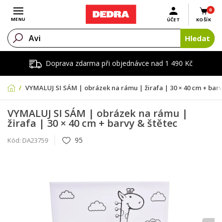
0
Otevřít menu
MENU
ÚČET
KOŠÍK
Hledat
Doprava zdarma při objednávce nad 1 490 Kč
VYMALUJ SI SÁM | obrázek na rámu | žirafa | 30 × 40 cm + barv
VYMALUJ SI SÁM | obrázek na rámu |
žirafa | 30 × 40 cm + barvy & štětec
95
Kód:
DA23759