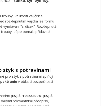
dience –
šunku
,
sýr
,
bylinky
,
 trouby, velikosti vajíček a
ed rozklepnutím vajíčka lze formu
é vyndávání "srdíček". Rozklepnutá
 trouby. Lépe pomalu přidávat!
 styk s potravinami
é pro styk s potravinami splňují
opské unie
v oblasti bezpečnosti
ízeními
(ES) č. 1935/2004
,
(ES) č.
 dalšími relevantními předpisy,