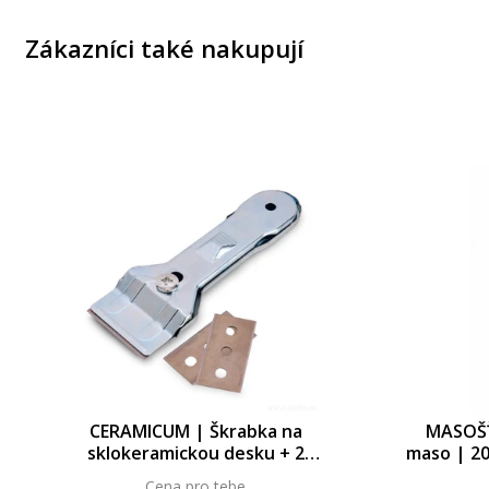
Zákazníci také nakupují
CERAMICUM | Škrabka na
MASOŠŤ
sklokeramickou desku + 2
maso | 20
náhradní břity ZDARMA
m
Cena pro tebe