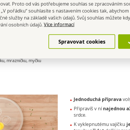
šovat. Proto od vás potřebujeme souhlas se zpracováním so
 bez obav.
a „V pořádku“ souhlasíte s nastavením cookies tak, abychom
vat?
Ano, zajišťuje rovnoměrnou přípravu a únik přebytečné páry.
čné služby na základě vašich údajů. Svůj souhlas můžete kdy
á?
Ano, každé má rozměr cca 9 × 8 cm.
Více informací
vání osobních údajů.
Spravovat cookies
výška s víkem 5 cm
čku, mrazničku, myčku
Jednoduchá příprava
vol
Připravíš v ní
najednou až
srdce.
K vyklepnutému vajíčku
j