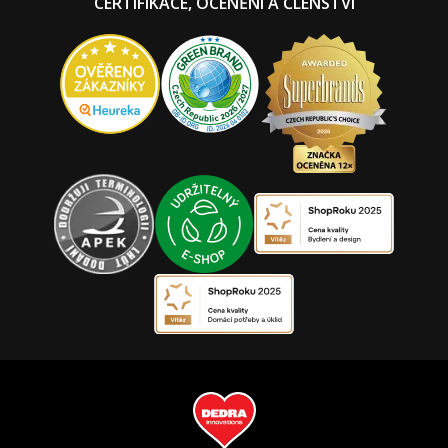
CERTIFIKACE, OCENĚNÍ A ČLENSTVÍ