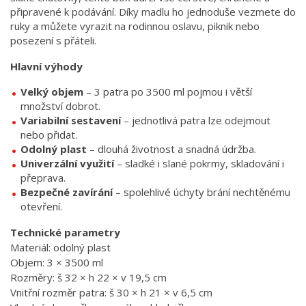
připravené k podávání. Díky madlu ho jednoduše vezmete do
ruky a můžete vyrazit na rodinnou oslavu, piknik nebo
posezení s přáteli.
Hlavní výhody
Velký objem
– 3 patra po 3500 ml pojmou i větší
množství dobrot.
Variabilní sestavení
– jednotlivá patra lze odejmout
nebo přidat.
Odolný plast
– dlouhá životnost a snadná údržba.
Univerzální využití
– sladké i slané pokrmy, skladování i
přeprava.
Bezpečné zavírání
– spolehlivé úchyty brání nechtěnému
otevření.
Technické parametry
Materiál: odolný plast
Objem: 3 × 3500 ml
Rozměry: š 32 × h 22 × v 19,5 cm
Vnitřní rozměr patra: š 30 × h 21 × v 6,5 cm