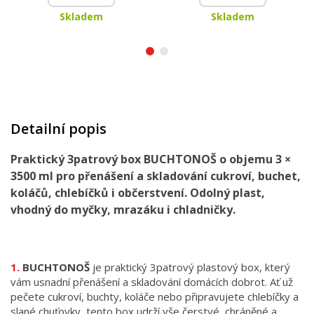
Skladem
Skladem
Detailní popis
Praktický 3patrový box BUCHTONOŠ o objemu 3 ×
3500 ml pro přenášení a skladování cukroví, buchet,
koláčů, chlebíčků i občerstvení. Odolný plast,
vhodný do myčky, mrazáku i chladničky.
BUCHTONOŠ
je praktický 3patrový plastový box, který
vám usnadní přenášení a skladování domácích dobrot. Ať už
pečete cukroví, buchty, koláče nebo připravujete chlebíčky a
slané chuťovky, tento box udrží vše čerstvé, chráněné a