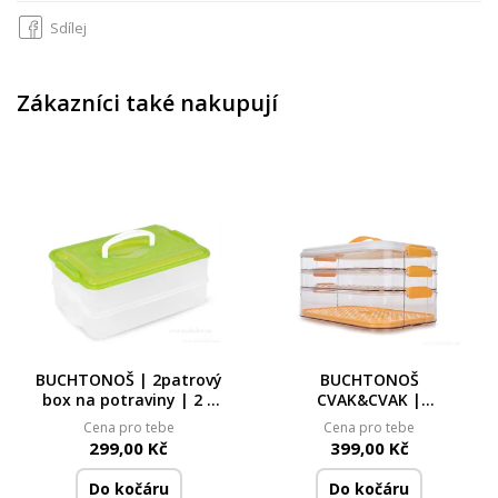
Sdílej
Zákazníci také nakupují
BUCHTONOŠ | 2patrový
BUCHTONOŠ
box na potraviny | 2 ×
CVAK&CVAK |
3500 ml
třípatrový box na
Cena pro tebe
Cena pro tebe
cukroví, chlebíčky a
299,00 Kč
399,00 Kč
potraviny | 2×2 L + 3,7 L
Do kočáru
Do kočáru