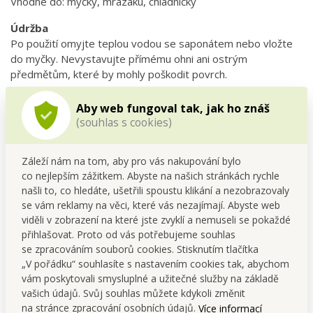
Vhodné do: myčky, mrazáku, chladničky
Údržba
Po použití omyjte teplou vodou se saponátem nebo vložte
do myčky. Nevystavujte přímému ohni ani ostrým
předmětům, které by mohly poškodit povrch.
Tipy pro uživatele
Aby web fungoval tak, jak ho znáš
(souhlas s cookies)
Ideální na
přenášení chlebíčků a cukroví
na oslavy a
svatby.
Lze využít i k uskladnění sýrů, uzenin či ovoce v lednici.
Záleží nám na tom, aby pro vás nakupování bylo
Skvělé i na piknik – do jednoho patra sladké, do druhého
co nejlepším zážitkem. Abyste na našich stránkách rychle
slané a do třetího ovoce.
našli to, co hledáte, ušetřili spoustu klikání a nezobrazovaly
Při transportu
těžších potravin
doporučujeme nést box
se vám reklamy na věci, které vás nezajímají. Abyste web
uchopený za spodní část, aby nedošlo k přetížení madla.
viděli v zobrazení na které jste zvyklí a nemuseli se pokaždé
přihlašovat. Proto od vás potřebujeme souhlas
FAQ
se zpracováním souborů cookies. Stisknutím tlačítka
Lze box použít i na tekuté potraviny?
„V pořádku“ souhlasíte s nastavením cookies tak, abychom
Není určen na polévky či omáčky, doporučujeme pevné nebo
vám poskytovali smysluplné a užitečné služby na základě
tuhé pokrmy.
vašich údajů. Svůj souhlas můžete kdykoli změnit
Mohu použít jen jedno nebo dvě patra?
na stránce zpracování osobních údajů.
Více informací