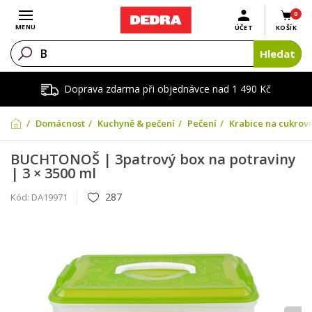
0
Otevřít menu
MENU
ÚČET
KOŠÍK
Hledat
Doprava zdarma při objednávce nad 1 490 Kč
Domácnost
Kuchyně & pečení
Pečení
Krabice na cukroví
BUCHTONOŠ | 3patrový box na potraviny
| 3 × 3500 ml
287
Kód:
DA19971