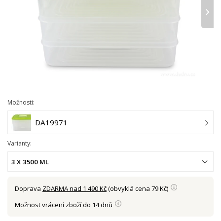
›
Možnosti:
DA19971
Varianty:
3 X 3500 ML
Doprava
ZDARMA nad 1 490 Kč
(obvyklá cena 79 Kč)
Možnost vrácení zboží do 14 dnů