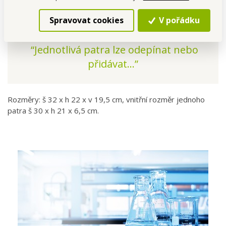
Ano, patra lze libovolně odebírat nebo přidávat podle
potřeby.
Spravovat cookies
V pořádku
“Jednotlivá patra lze odepínat nebo
přidávat...”
Rozměry: š 32 x h 22 x v 19,5 cm, vnitřní rozměr jednoho
patra š 30 x h 21 x 6,5 cm.