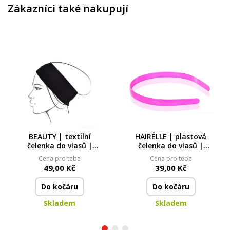
Zákazníci také nakupují
BEAUTY | textilní
HAIRÉLLE | plastová
čelenka do vlasů |
čelenka do vlasů |
elastický úplet
růžová
Cena pro tebe
Cena pro tebe
49,00 Kč
39,00 Kč
Do kočáru
Do kočáru
Skladem
Skladem