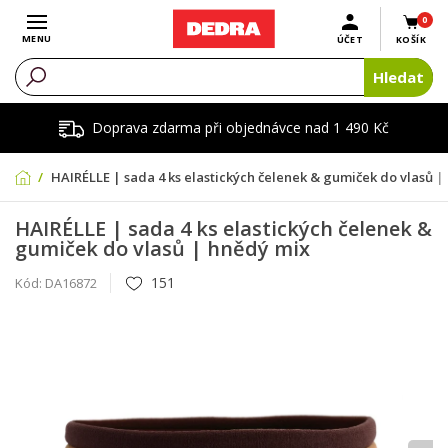
0
Otevřít menu
MENU
ÚČET
KOŠÍK
Hledat
Doprava zdarma při objednávce nad 1 490 Kč
HAIRÉLLE | sada 4 ks elastických čelenek & gumiček do vlasů |
HAIRÉLLE | sada 4 ks elastických čelenek &
gumiček do vlasů | hnědý mix
151
Kód:
DA16872