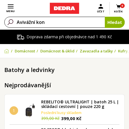
0
Otevřít menu
MENU
ÚČET
KOŠÍK
Hledat
Doprava zdarma při objednávce nad 1 490 Kč
Domácnost
Domácnost & úklid
Zavazadla a tašky
Kufry,
Batohy a ledvinky
Nejprodávanější
REBELITO® ULTRALIGHT | batoh 25 L |
skládací cestovní | pouze 220 g
1
Poslední kusy skladem
399,00 Kč
399,00 Kč