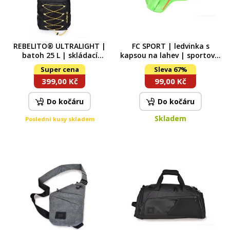
REBELITO® ULTRALIGHT |
FC SPORT | ledvinka s
batoh 25 L | skládací
kapsou na lahev | sportovní
cestovní | pouze 220 g
pouzdro na běh, kolo &
Super cena
Sleva 67%
turistiku | jasně zelené
399,00 Kč
99,00 Kč
Do kočáru
Do kočáru
Skladem
Poslední kusy skladem