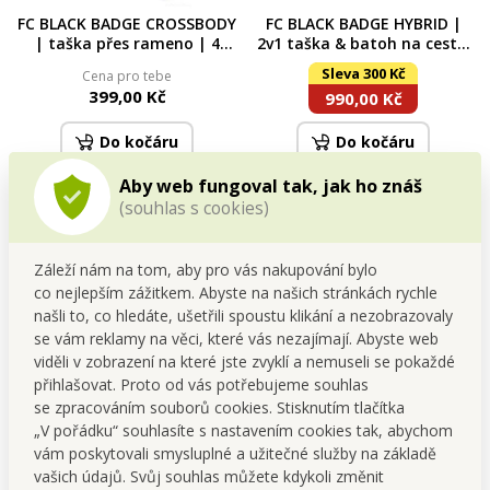
FC BLACK BADGE CROSSBODY
FC BLACK BADGE HYBRID |
| taška přes rameno | 4
2v1 taška & batoh na cesty,
kapsy, kapsa na telefon &
sport i práci | voděodolná,
Sleva 300 Kč
Cena pro tebe
nastavitelný popruh
kapsa na boty & laptop | 36
399,00 Kč
990,00 Kč
L
Do kočáru
Do kočáru
Skladem
Skladem
Aby web fungoval tak, jak ho znáš
(souhlas s cookies)
Záleží nám na tom, aby pro vás nakupování bylo
co nejlepším zážitkem. Abyste na našich stránkách rychle
našli to, co hledáte, ušetřili spoustu klikání a nezobrazovaly
se vám reklamy na věci, které vás nezajímají. Abyste web
viděli v zobrazení na které jste zvyklí a nemuseli se pokaždé
přihlašovat. Proto od vás potřebujeme souhlas
se zpracováním souborů cookies. Stisknutím tlačítka
„V pořádku“ souhlasíte s nastavením cookies tak, abychom
FC SPORT | ledvinka s
FC SPORT | elastické černé
vám poskytovali smysluplné a užitečné služby na základě
kapsou na lahev | sportovní
pouzdro na běhání kolem
vašich údajů. Svůj souhlas můžete kdykoli změnit
pouzdro na běh, kolo &
pasu | nepromokavé, s
Cena pro tebe
Cena pro tebe