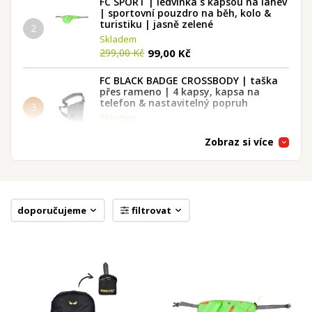
FC SPORT | ledvinka s kapsou na lahev
| sportovní pouzdro na běh, kolo &
turistiku | jasně zelené
2
Skladem
99,00 Kč
299,00 Kč
FC BLACK BADGE CROSSBODY | taška
přes rameno | 4 kapsy, kapsa na
telefon & nastavitelný popruh
3
Skladem
399,00 Kč
Zobraz si více
FC BLACK BADGE HYBRID | 2v1 taška &
batoh na cesty, sport i práci |
voděodolná, kapsa na boty & laptop |
4
36 L
Skladem
doporučujeme
filtrovat
990,00 Kč
1 290,00 Kč
FC SPORT | ledvinka s kapsou na lahev
| sportovní pouzdro na běh, kolo &
turistiku | černé
5
Poslední kusy skladem
299,00 Kč